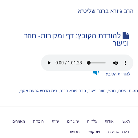
הרב גיורא ברנר שליט"א
להורדת הקובץ: דף ומקורות- חוזר
וניעור
להורדת הקובץ
תגיות:
פסח
,
חמץ
,
חוזר וניעור
,
הרב גיורא ברנר
,
בית מדרש גבעת אסף
,
ראשי
אודות
גלרייה
שיעורים
שו"ת
חוברות
מאמרים
הלכה שבועית
צור קשר
תרומות