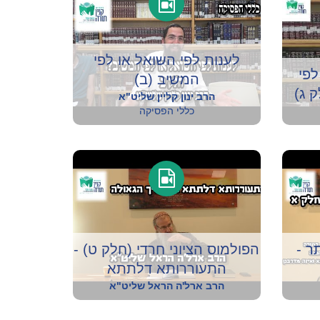
לענות לפי השואל או לפי
לפי
המשיב (ב)
 ג)
הרב ינון קליין שליט"א
כללי הפסיקה
ר -
הפולמוס הציוני חרדי (חלק ט) -
התעוררותא דלתתא
הרב ארל'ה הראל שליט"א