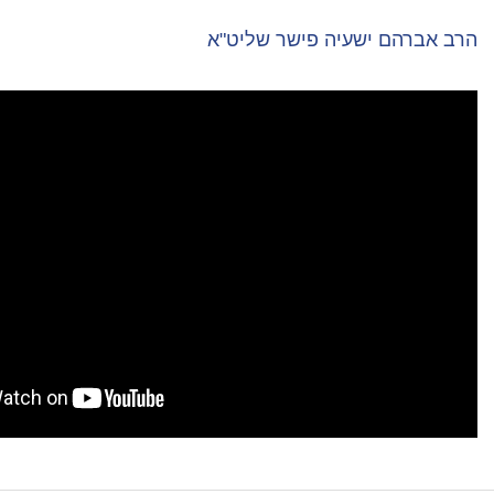
יה פישר שליט"א