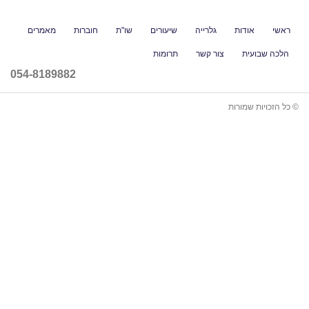
גלרייה
שיעורים
שו"ת
חוברות
מאמרים
ור קשר
תרומות
054-8189882