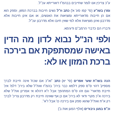
ע"כ צריכין אנו לומר שחייבים בבהמ"ז דאורייתא עכ"ל.
ומרן בשו"ע
(סי' קפו סע' א')
כתב וז"ל
נשים חייבות בברכת המזון, וספק הוא
אם הן חייבות מדאורייתא ומוציאות את האנשים, או אם אינן חייבות אלא
מדרבנן ואינן מוציאות אלא למי שאין חיובו אלא מדרבנן עכ"ל.
ודבריו הם כדברי הרמב"ם ודעימא.
ולפי הנ"ל נבוא לדון מה הדין
באישה שמסתפקת אם בירכה
ברכת המזון או לא:
הנה בשו"ת שער אפרים
(סי' יא)
כתב
"וא"כ אם שכח' אינה חייבת לברך
מספיק' דהוי ס"ס ספק דלמא כבר בירכ' בהמ"ז ואת"ל שלא בירכ' דלמ' אינ'
חייבת מדאורי' וגם זהו ס"ס המתהפך אבל ז"א דהלא אי אמרינן את"ל שלא
בירכה א"כ מקרי ודאי לא בירכ' אם כן אף שאינה חייבת רק מדרבנן צריכ' לברך
רק א"ת ואת"ל שהוא ספק אם בירכה כו' אבל ז"א".
וכ"פ במגן גיבורים
(אלף המגן אות ב')