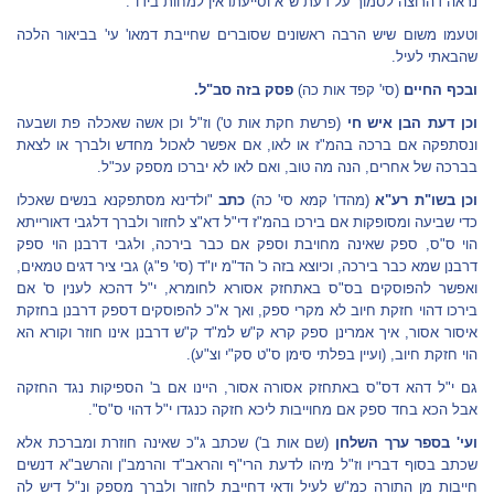
נראה דהרוצה לסמוך על דעת ש"א וסייעתו אין למחות בידו".
וטעמו משום שיש הרבה ראשונים שסוברים שחייבת דמאו' עי' בביאור הלכה
שהבאתי לעיל.
ובכף החיים
(סי' קפד אות כה)
פסק בזה סב"ל.
וכן דעת הבן איש חי
(פרשת חקת אות ט') וז"ל וכן אשה שאכלה פת ושבעה
ונסתפקה אם ברכה בהמ"ז או לאו, אם אפשר לאכול מחדש ולברך או לצאת
בברכה של אחרים, הנה מה טוב, ואם לאו לא יברכו מספק עכ"ל.
וכן בשו"ת רע"א
(מהדו' קמא סי' כה)
כתב
"ולדינא מסתפקנא בנשים שאכלו
כדי שביעה ומסופקות אם בירכו בהמ"ז די"ל דא"צ לחזור ולברך דלגבי דאורייתא
הוי ס"ס, ספק שאינה מחויבת וספק אם כבר בירכה, ולגבי דרבנן הוי ספק
דרבנן שמא כבר בירכה, וכיוצא בזה כ' הד"מ יו"ד (סי' פ"ג) גבי ציר דגים טמאים,
ואפשר להפוסקים בס"ס באתחזק אסורא לחומרא, י"ל דהכא לענין ס' אם
בירכו דהוי חזקת חיוב לא מקרי ספק, ואך א"כ להפוסקים דספק דרבנן בחזקת
איסור אסור, איך אמרינן ספק קרא ק"ש למ"ד ק"ש דרבנן אינו חוזר וקורא הא
הוי חזקת חיוב, (ועיין בפלתי סימן ס"ט סק"י וצ"ע).
גם י"ל דהא דס"ס באתחזק אסורה אסור, היינו אם ב' הספיקות נגד החזקה
אבל הכא בחד ספק אם מחוייבות ליכא חזקה כנגדו י"ל דהוי ס"ס".
ועי' בספר ערך השלחן
(שם אות ב') שכתב ג"כ שאינה חוזרת ומברכת אלא
שכתב בסוף דבריו וז"ל מיהו לדעת הרי"ף והראב"ד והרמב"ן והרשב"א דנשים
חייבות מן התורה כמ"ש לעיל ודאי דחייבת לחזור ולברך מספק ונ"ל דיש לה