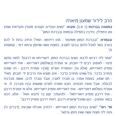
הרב לידור שמעון מיארה
במשנה בברכות
(כ א-ב)
מובא:
"נשים ועבדים וקטנים פטורין מקריאת שמע
ומן התפילין, וחייבין בתפילה ובמזוזה ובברכת המזון".
ובגמרא:
"ובברכת המזון פשיטא! - מהו דתימא: הואיל וכתיב בתת ה' לכם
בערב בשר לאכל ולחם בבקר לשבע, כמצות עשה שהזמן גרמא דמי - קמשמע
לן".
"אמר ליה רבינא לרבא: נשים בברכת המזון, דאורייתא או דרבנן? למאי נפקא
מינה - לאפוקי רבים ידי חובתן. אי אמרת (בשלמא) דאורייתא - אתי דאורייתא
ומפיק דאורייתא, (אלא אי) +מסורת הש"ס: [ואי]+ אמרת דרבנן - הוי שאינו
מחוייב בדבר, וכל שאינו מחוייב בדבר - אינו מוציא את הרבים ידי חובתן. מאי?
- תא שמע, באמת אמרו: בן מברך לאביו, ועבד מברך לרבו, ואשה מברכת
לבעלה; אבל אמרו חכמים: תבא מארה לאדם שאשתו ובניו מברכין לו. אי
אמרת בשלמא דאורייתא - אתי דאורייתא ומפיק דאורייתא, אלא אי אמרת דרבנן
- אתי דרבנן ומפיק דאורייתא? - ולטעמיך, קטן בר חיובא הוא? - אלא, הכא
במאי עסקינן - כגון שאכל שיעורא דרבנן, דאתי דרבנן ומפיק דרבנן".
ופי' רש"
י "נשים בברכת המזון דאורייתא - דכתיב ואכלת ושבעת, (דברים ח')
והוה ליה מצות עשה שאין הזמן גרמא".