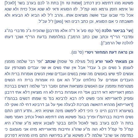
פשיטא מהו דתימא כיון דכתיב [שמות טז ח] בתת ה' לכם בערב בשר [לאכל]
וגו' אימא הזמן גרמא הוא קמ"ל. לזו הסוגיא ודאי לא שנא אכל כזית ולא שנא
אכל כדי שבעו עבד ואשה מוציאים אותו...והרב ז"ל לא הביא לא הבעיא ולא
תשובתה כי אם הסוגיא, וכן כתב רבינו האי [גאון] ז"ל עכ"ל.
[
ועי' בביאור הלכה
(סי' קפו סע' א' ד"ה אלא מדרבנן) שהוכיח ג"כ מדברי בה"ג
ומדברי הרי"ף וכתב שכן כתב הרמב"ן במלחמות בדעת הרי"ף ושכך דעתו
להלכה של הרמב"ן].
וכן נראה דעת המחזור ויטרי
(סי' נט).
וכן מצאתי לאור זורע
(הל' מגילה סי' שסח)
שכתב
"ופי' רבי' שלמה מזמנין
לעצמן ג' נשים וכן ג' עבדי' אבל אין שתי נשים או שני עבדים מצטרפין עם
אנשים לפי שיש באנשים מה שאין בנשים ועבדים שאין הנשים אומרות ברית ולא
העבדים אומרים על נחלתינו עכ"ל הא אם היו אומרות ברית היו הנשים
מצטרפות ומזמנין עם האנשים ומוציאות אותם וסובר רבי' שלמה דנשים בברכת
המזון דאורייתא דאי דרבנן אפי' היו אומרות ברית לא היו מוציאין דלא אתי דרבנן
ומפיק לדאורייתא והכי פשיט ליה רבא לרבינא בפ' מי שמתו דנשים בבהמ"ז
[דאורייתא] מההיא דהאשה מברכת לבעלה ואף על גב דרבינא דחי לה ואוקי לה
בשיעורא דרבנן היינו כי היכי דלא ליפשוט מינה ושינויא היא...ותדע דתנן התם
נשים חייבות בברהמ"ז ופריך בגמ' פשיטא מהו דתימא הואיל וכתיב ויאמר משה
בתת ה' לכם בערב בשר לאכול ולחם בבקר לשבוע אימא מ"ע שהז"ג היא
קמ"ל פי' קמ"ל דלא הוה מ"ע שהז"ג וחייבות מדאורייתא מיהו אני מגמגם כי
כמדומה אני שרבי' שלמה ל"ג פשיטא וצ"ע בפירושיו התם מיהו מההיא דפרכינן