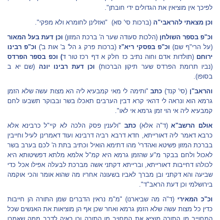
לפיכך אין מוציאין את הגדולים ידי חובתן".
וכן מצאתי להראבי"ה
(ברכות סי' סא) "ואזלינן לחומרא ולא מפקי".
וכ"פ בספר השולחן
(הלכות סעודה שער ה' ברכת המזון)
וכן דעת בעל המאור
(על הרי"ף שם)
וכ"פ בפסקי ריא"ז
(ברכות פרק ג הל' ב' אות ב')
וכ"פ רבינו
ירוחם
(תולדות אדם וחוה נתיב כז חלק א דף רכז טור ד
)
וכפ בספר הפרדס
(נביו תרומת הפרדס שער תיקון הברכות)
וכן דעת רבינו יונה
(שם יא ב
בסופו).
והראב"ן
(סי' קנד)
כתב
"ותימה לי מאי קמבעיא ליה הא מצות עשה שלא הזמן
גרמא הוא ונראה לי דהאי קרא דבין הערבים תאכלו בשר ובבוקר תשבעו לחם
קמבעיא ליה אי הוי זמן גרמא אי לאו".
אולם הרשב"א
(ד"ה אלא)
כתב
"ולענין פסק הלכה לא קיי"ל כרבינא אלא
כרבא דאמר ליה דאורייתא, חדא דרבא רביה דרבינא ועוד דאמרינן לעיל וחייבין
בברכת המזון פשיטא ואהדרי' מהו דתימא הואיל וכתיב בתת ה' לכם בערב בשר
לאכול ולחם בבקר מ"ע שהזמן גרמא היא קמ"ל אלמא מלתא דפשיטותא היא
לכולהו דחייבות דאורייתא, וברייתא דקתני אשה מברכת לבעלה אפילו אכל כדי
שביעה והא דקתני ובן מברך לאביו בשעונה אחריו מה שהוא אומר והכי אוקמה
בירושלמי וכן דעת הראב"ד".
וכ"כ המאירי
(ד"ה מה שביארנו) "מ"מ נראין הדברים שמן התורה הן חייבות
כדין כל מצות עשה שלא הזמן גרמא ואחר שכן אף הן מוציאות את האנשים שכל
המחוייב מן התורה מוציא את המחויב מן התורה וכן ראיה לדבר ממה שאמרו