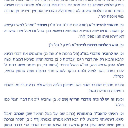
בפרק שלשה שאכלו רב לא אמר לא ברית ולא תורה ולא מלכות ברית שאינה
בנשים תורה ומלכות שאינה לא בנשים ולא בעבדים ואם אין חייבים מן התורה
מאי איכפת ליה".
וכן מצאתי להריטב"א
(סוכה לח א ד"ה גמ' ת"ר)
שכתב
"סאבל למאי דקיימא
לן דאשה מדאורייתא מחייבא מתניתא כפשטא בבן גדול ובדאכל איהו שיעורא
דאורייתא ואתו הני ומפקי ליה".
וכן הוא בהלכות ברכות לריטב"א
(פרק ז' הל' ב').
וכן יש להוכיח מדברי בה"ג
(הל' ברכות פ"ג עמ' מ') שהשמיט את דברי רבינא
לרבא והביא רק את דברי הגמ' "(ברכות כ ב) ברכת המזון פשיטא דמצות עשה
שלא הזמן גרמא היא, סד"א הואיל וכתיב (שמות טז, ח) ויאמר משה בתת ה'
לכם בערב בשר לאכל ולחם בבקר לשבע תהוי כמצות עשה שהזמן גרמא,
קמ"ל".
ומוכח מדבריו שסובר שהוי דאו' ופסיקנן הלכה כרבא ולא כדעת רבינא וכשפט
המימרה בתחילת הגמ'.
וכעין זה יש להוכיח מדברי הרי"ף
(שם יא ב) שהביא ג"כ את דברי הגמ' כמו
בה"ג.
וכן ראיתי לראב"ד בהגהותיו
(כתוב שם על בעל המאור שם)
שכתב
"אבל
סוגיא דשמעתא כדפשיט ליה רבא דהא אמרינן בגמרא [דף כ ב] תפלה וברכת
המזון מצות עשה שאין הזמן גרמא נינהו ואיכא ספרים דגרסי הכי ברכת המזון