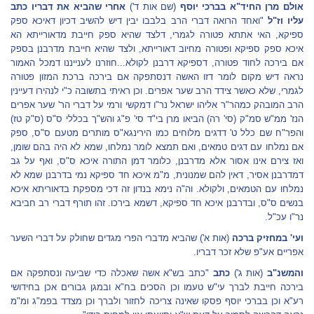
אולם מרן החיד"א בברכי יוסף
(שם אות ד')
אחרי שהביא את דבריו כתב
עליו וז"ל
"ואחד הרואה דברי הרב בלבבו יבין דיש להשיב דכיון דאיכא ספק
ספיקא, האי אתתא פטורה לגמרי, דלצד שהיא ספק חייבת מדאורייתא הא
איכא ספק ספיקא ופטורה מחיוב דאורייתא, ולצד שהיא חייבת מדרבנן בספק
אם בירכה לחוד פטורה, דספיקא דרבנן לקולא...חוזרנו לענייננו דמכל האמור
נראה דיש מקום לומר דזו האשה דנסתפקה אם בירכה ברכת המזון פטורה
לגמרי, שלא כאשר צידד הרב שער אפרים. וכן ראיתי בתשובה כ"י לנהירו דעיינין
הרב המובהק כמהר"ר אליהו ישראל נר"ו דמקשי ורמי על דברי הר' שער אפרים
הנז' ממ"ש סמ"ק (סי' רה) הביאו מרן בי"ד סי' פ"ג והש"ך בכללי ס"ס (ס"ק טז)
והפר"ח שם כלל ט' דדגים מלוחים כמו הירינגא"ס מותרים מטעם ס"ס, ספק
אם נמלחו עם דגים טמאים, ואם תמצא לומר נמלחו, שמא לא היה בהם שומן,
ואז צירם אינו אסור אלא מדרבנן, כלומר דמן התורה איכא ס"ס, ואף על גב
דמדרבנן אסיר, דאין להם שמנונית, מ"מ איכא חד ספיקא נמי בדרבנן שמא לא
נמלחו עם הטמאים, ולקולא. וה"ה נימא בנדון זה דכי מספקת בדאוריתא איכא
בנשים ס"ס, ובדרבנן איכא חד ספיקא, דשמא בירכו. זהו תורף דברי רב חביבא
נר"ו עכ"ל.
ועי' במחזיק ברכה
(אות א') שהביא מדברי הפרי מגדים שחולק על דברי השער
אפריים אע"פ שלא זכר דבריו.
והמשנ"ב
(אות ג')
כתב
"כתב בש"א אשה שאכלה כדי שביעה ונסתפקה אם
בירכה חייבת לברך עי"ש טעמו וכן הסכים בח"א ובמגן גבורים אכן בחידושי
רע"א וכן בברכי יוסף פסקו שאינה צריכה לחזור ולברך וכן מצדד בפמ"ג ומ"מ