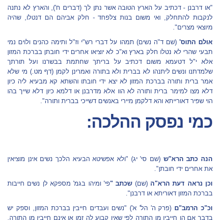
"או דרבנן - דכתיב על הארץ הטובה אשר נתן לך (דברים ח'), והארץ לא נתנה
לנקבות להתחלק, ואי משום בנות צלפחד - חלק אביהם הם דנטלו, שהיה
מיוצאי מצרים".
אולם התוס'
(שם ד"ה נשים) תמהו על דברי רש"י וז"ל ותימה כהנים ולוים נמי
תבעי שהרי לא נטלו חלק בארץ וא"כ לא יוציאו אחרים ידי חובתן בברכת המזון
אלא י"ל דטעמא משום דכתיב על בריתך שחתמת בבשרנו ועל תורתך
שלמדתנו ונשים ליתנהו לא בברית ולא בתורה ואמרינן לקמן (דף מט.) מי שלא
אמר ברית ותורה בברכת המזון לא יצא ידי חובתו והשתא קא מבעיא ליה כיון
דלא מצו למימר ברית ותורה לא הוו אלא מדרבנן או דלמא כיון דלא שייך בהו
הוי שפיר דאורייתא והא דלקמן מיירי באנשים דשייכי בברית ותורה".
כמי נפסק ההלכה:
הנה כתב הרא"ש
(שם סי' יג) "ולא אפשיטא הבעיא הלכך נשים אינן מוציאין
את אחרים ידי חובתן".
וכן נראה דעת הרא"ה
(שם)
שכתב "
פי' ומיהו בגמ' מספקא לן נשים חייבות
בברכת המזון דאוריתא או דרבנן".
וכ"כ הרמב"ם
(פרק ה' הל' א') "נשים ועבדים חייבין בברכת המזון, וספק יש
בדבר אם הן חייבין מן התורה לפי שאין קבוע לה זמן או אינם חייבין מן התורה,