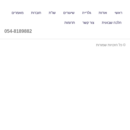
גלרייה
שיעורים
שו"ת
חוברות
מאמרים
ור קשר
תרומות
054-8189882