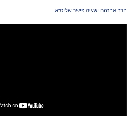
יה פישר שליט"א