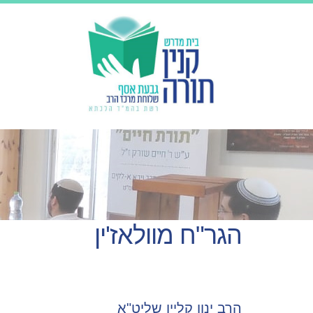
הגר"ח מוולאז'ין
הרב ינון קליין שליט"א