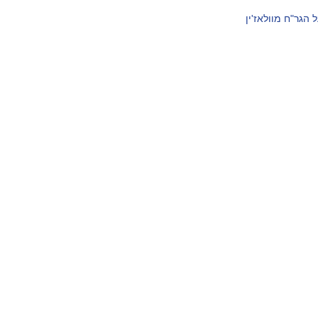
 הגר"ח מוולאז'ין