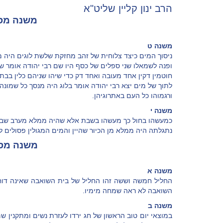
הרב ינון קליין שליט"א
משנה מסכ
משנה ט
ניסוך המים כיצד צלוחית של זהב מחזקת שלשת לוגים היה מ
ופנה לשמאלו שני ספלים של כסף היו שם רבי יהודה אומר של ס
חוטמין דקין אחד מעובה ואחד דק כדי שיהו שניהם כלין בבת א
לתוך של מים יצא רבי יהודה אומר בלוג היה מנסך כל שמונה
ורגמוהו כל העם באתרוגיהן.
משנה י
כמעשהו בחול כך מעשהו בשבת אלא שהיה ממלא מערב שבת 
נתגלתה היה ממלא מן הכיור שהיין והמים המגולין פסולים ל
משנה מסכ
משנה א
החליל חמשה וששה זהו החליל של בית השואבה שאינה דו
השואבה לא ראה שמחה מימיו.
משנה ב
במוצאי יום טוב הראשון של חג ירדו לעזרת נשים ומתקנין ש