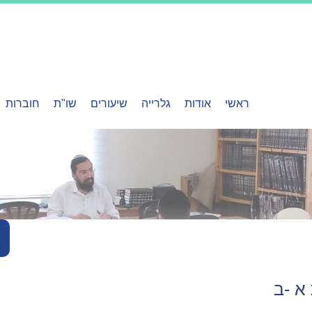
ראשי
אודות
גלרייה
שיעורים
שו"ת
חוברות
א -ב