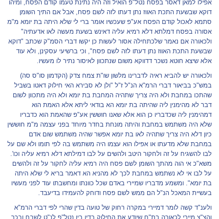
אפילו למאן דאסר בפסח נטל"פ הואיל וזה היה נתינת טעמו קודם הפסח, ומיהו
דוקא שבשעת התכת האווז נתן דעתו לזה לשם פסח, אבל אם התיך השומן
סתמא לאכול קודם הפסח אע"פ שעכשיו אומר ברי לי שלא היתה בת יומא מ"מ
אסורה בפסח דמלתא דלא רמיא עליה דאינש בשעת מעשה לאו אדעתיה"
ולכאורה אם נאמר שלכתחילה אסור לעשות כן יקשו דברי הסמ"ק שכתב "דוקא
שבשעת התכת האווז נתן דעתו לזה לשם פסח", וכי ברשיעי עסקינן, ולא עוד
אלא שיצא חוטא נשכר דדווקא משום שנתכוון לאיסור נתיר לו מעשיו.
ולכאורה יש להביא ראיה לדברינו מלשון שו"ת צמח צדק (הקדמון סו"ס סה)
במש"כ בביאור דברי הרמ"א הנ"ל ז"ל "ולן לא סבירא האי חילוק דאטו בשביל
שהתכו במחבת ולא היה צריך שתהיה המחבת בת יומא ולא היה מתכוון לשום
דבר לא מהימנין ליה שהיתה בת יומא הא בודאי ליתא אלא האמת הוא
דמהימנין ליה שכדבריו כן הוא אלא שאנו חוששין אע"פ שהאמת הוא כדבריו
שלא היה משתמש במחבת והיתה מונחת בחדר מיוחד בפני עצמה מ"מ חוששין
כיון דלא היה צריך שתהיה לאו בת יומא אפשר שהיה משתמש שום אדם
במחבת שלא מדעתו או אפילו הוא עצמו היה משתמש בה לפי תומו ולא שם על
לבו להשגיח על זה ולחקור היטב ולהשים על לבו דמילתא דלא רמיא עליה וכו'.
משא"כ אי הוה מהתך השומן לשם פסח היה רמיא עליה לחקור על זה ולהשים
על לבו אי לא נשתמש במחבת לכך לא מהניא הא דאמר בריא לי שלא היתה
בת יומא". ומשמע מדבריו שמיירי באדם שכל כוונתו ומחשבתו עוד לפני מעשיו
בעשיית המאכל הנ"ל הם ממש לשם פסח ודוחק להעמידו בדיעבד.
ולענ"ד קשה לומר דמיירי במקרה רחוק של טועה בדין שהרי לפי דברי הרמ"א
והצ"צ מיירי לכאורה בת"ח שיודע את החילוק בדין בין נטל"פ לנ"ט לשבח ובכך