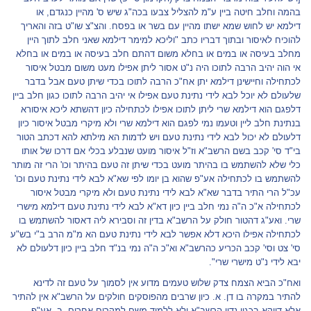
בהמה וחלב חיטה ביין ע"מ להצליל צבעו בכה"ג שיש ס' מהיין כנגדם, או
דילמא יש לחוש שמא ישתו מהיין עם בשר או בפסח. והצ"צ שו"ט בזה והאריך
להוכיח לאיסור ובתוך דבריו כתב "וליכא למימר דילמא שאני חלב לתוך היין
מחלב בעיסה או במים או בחלא משום דהתם חלב בעיסה או במים או בחלא
אי הוה יהיב הרבה לתוכו היה נ"ט אסור ליתן אפילו מעט משום מבטל איסור
לכתחילה וחיישינן דילמא יתן אח"כ הרבה לתוכו בכדי שיתן טעם אבל בדבר
שלעולם לא יוכל לבא לידי נתינת טעם אפילו אי יהיב הרבה לתוכו כגון חלב ביין
דלפגם הוא דילמא שרי ליתן לתוכו אפילו לכתחילה כיון דהשתא ליכא איסורא
בנתינת חלב ליין וטעמו נמי לפגם הוא דילמא שרי ולא מיקרי מבטל איסור כיון
דלעולם לא יכול לבא לידי נתינת טעם ויש לדמות הא מילתא להא דכתב הטור
בי"ד סי' קכב בשם הרשב"א וז"ל איסור מועט שנבלע בכלי אם דרכו של אותו
כלי שלא להשתמש בו בהיתר מועט בכדי שיתן זה טעם בהיתר וכו' הרי זה מותר
להשתמש בו לכתחילה אע"פ שהוא בן יומו לפי שא"א לבא לידי נתינת טעם וכו'
עכ"ל הרי התיר בדבר שא"א לבא לידי נתינת טעם ולא מיקרי מבטל איסור
לכתחילה א"כ ה"ה נמי חלב ביין כיון דא"א לבא לידי נתינת טעם דילמא מישרי
שרי. ואע"ג דהטור חולק על הרשב"א בדין זה וסבירא ליה דאסור להשתמש בו
לכתחילה אפילו היכא דלא אפשר לבא לידי נתינת טעם הא מ"מ הרב ב"י בש"ע
סי' צט וסי' קכב הכריע כהרשב"א וא"כ ה"ה נמי בנ"ד חלב ביין כיון דלעולם לא
יבא לידי נ"ט מישרי שרי".
ואח"כ הביא הצמח צדק שלוש טעמים מדוע אין לסמוך על טעם זה לדינא
להתיר במקרה בו דן. א. כיון שרבים מהפוסקים חולקים על הרשב"א אין להתיר
אלא דווקא בכגון נדון הרשב"א ולא ללמוד משם למקרים אחרים. ב. אע"פ