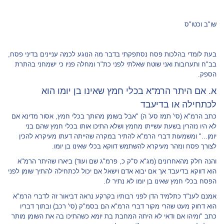
שו"ב וכטו"ס
בעת לומדי בהלכות פסח נסתפקתי בדבר מה הנוגע לכמה עניינים בדיני פסח,
בב"ח ותערובות ואני שוטח שאלתי לפני כת"ר ומחלה פניו כי ישמחני בהתרת
הספק.
א. אם היתר הרמ"א בכלי חמץ שאינו בן יומו הוא
לכתחילה או בדיעבד
כתב הרמ"א (סי' תמז סע' ה) "אבל בשומן מהותך בכלי חמץ, אסור מדינא אם
לא היו נזהרין בשעת עשייתו מחמץ ושלא התיכו אותו בכלי חמץ שהם בני
יומן..." ומשמעות דברי הרמ"א להתיר במקרה שהייתה דעתו מעיקרא להכין
לצורך פסח ונזהר מעיקרא להשתמש דווקא בכלי שאינו בן יומו.
והנה חלק מהאחרונים (מג"א ס"ק כ, פרמ"ג שם ועוד) ביארו שהיתר הרמ"א
הוא דווקא בדיעבד אך אם יבוא אדם וישאל אם יכול לכתחילה להתיך שומן לפני
הפסח בכלי חמץ שאינו בן יומו לא נתיר לו.
אמנם לענ"ד כתלמיד הדן לפני רבותיו בקרקע נראה דביאור זה לדברי הרמ"א
הוא דחוק מעט שהרי מקור דברי הרמ"א הם בסמ"ק (סי' רכב) ובתוך דבריו
כתב "ומיהו אם ודאי לא היתה המחבת בת יומא כשהתיכו בה את השומן מותר