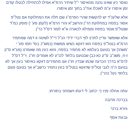
נאסר כיון שאינו נהנה מהאיסור י"ל שיתיר הרמ"א אפילו לכתחילה לבטלו קודם
זמן איסורו ע"מ לאוכלו אח"כ בתוך זמן איסורו.
אלא שלענ"ד יש להקשות שהרי הפרמ"ג שם תלה את המחלוקת אם נטל"פ
אסור בפסח במחלוקת הר"ן והרשב"א והרי הרמ"א (לקמן סע' י) פוסק כמ"ד
שנטל"פ אוסר בפסח וממילא לכאורה א"א לומר דס"ל כר"ן.
אלא שאפשר עדיין לתרץ לפי דברי ידידי הנ"ל די"ל לשיטה זו דמה שמחמיר
הרמ"א בנטל"פ בפסח הוא דווקא כשיש ממשות (כמש"כ בסי' תמז סע' י
'משהו') אך בטעם בעלמא לא מחמיר בפסח, והוא כעין מה שאמרנו (מג"א ס"ק
ז-ח, משנ"ב ס"ק כא-כב) שבטעם בלחוד לכו"ע לא אומרים חו"נ. וי"ל דס"ל
לרמ"א בדרך הכרעה שכמו שבדין חו"נ אנו מחמירים דווקא באיסור בעין אך לא
בטעם ה"ה לגבי נטל"פ שדווקא בנטל"פ בעין נחמיר כרשב"א אך בטעם פגום
בלחוד נקל כהר"ן.
עתה אחלה פניו כי יכתוב לי דעתו וישמחני בתורתו.
בברכה מרובה
גיורא ברנר
גבעת אסף