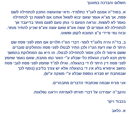
השלום והברכה במעונך
א. בסוד"ה אמנם לענ"ד כתלמיד- ודאי שהעושה התכון לכתחילה לשם
פסח, אך מג"א אומר שאם יבוא לשאל אותנו אם לעשות כך לכתחילה
נאמר לא לעשות. ונראה הטעם כי נותן טעם לפגם מותר בדיעבד אך
לכתחילה לא אומרים לך עשה אע"פ שאם עשה אע"פ שכיון להתיר מותר.
ובזה נמי מיירי צ"צ המובא לקמן ופשוט.
ב. בד"ה והיה נלענ"ד לומר- דברי הט"ז תלויים אם חמץ לפני פסח שם
היתר לו שזו דעת הט"ז ולכן התיר לבטלו לפני פסח והחולקים סוברים
ששם איסור לו ולכן אסור לכתחילה לבטלו. וזו היא גם המחלוקת בהמשך
סימן תנא לענין הגעלת כלי שבלע ע"י האור כמו מחבת, שאם נאמר שחמץ
לפני פסח דין היתר לו די בהגעלה. ואילו למ"ד שחמץ לפני פסח לגבי פסח
נחשב איסורא בלע אין די בהגעלה אלא יש צורך בליבון (נוסף לכך
שבמחבת יש סברא נוספת שבלע ע"י משקה ע"ש).
אני מניח שבמה שכתבתי הדברים מתבהרים.
והקב"ה יעמידנו על דברי תורתו לאמיתה ויראנו נפלאות.
בכבוד ויקר
א. כלאב