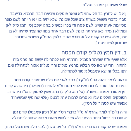
שכלי שאינו בן יומו הוי נטל"פ.
[ואולי יש לתרץ בדוחק שהמג"א ושאר פוסקים שביארו דברי הרמ"א בדיעבד
סברי כדברי השואל בשו"ת צ"צ שכל שכוונתו שלא יהיה בן יומו הייתה לשם כוונה
מסויימת אע"פ שאינו לשם פסח ודי בכך וכמש"כ בחק יעקב (סי' תמז ס"ק לא)
וממילא נעמיד כאן שהייתה כוונתו לשם דבר אחר במה שהקפיד שיהיה לא בן
יומו, אלא שיש להקשות על זה טובא שהרי בלשון הסמ"ק מפורש שמדובר
שנתכוון לשם פסח.]
ב. דין חמץ נטל"פ קודם הפסח
אלא שאף א"ת שהיתר הסמ"ק והרמ"א הוא לכתחילה יקשה מה מהני בזה
להתיר, והרי יש כאן כלי הבלוע מחמץ נטל"פ והרי נטל"פ אסור לכתחילה ואם
יתנו בכלי זה יצא שמבטל איסור לכתחילה.
ונראה לבאר דהנה הט"ז (ס"ק ה) כתב לגבי לח בלח שנתערב קודם פסח
בפחות מס' מותר לרבות עליו לפני פסח ע"מ להתירו (באכילה) כיון שהוא קודם
זמן איסורו. אמנם במשנ"ב (סי' תנג ס"ק כ) כתב שאין לפסוק כהט"ז כיון שרוב
הפוסקים חולקים עליו ואוסרים לרבות ע"מ לבטלו (אלא שהוסיף שבשעה"ד
אפשר שיש לסמוך על הט"ז).
והיה נלענ"ד לומר שהרמ"א ס"ל כדברי הט"ז הנ"ל דכיון שמבטלו קודם זמן
איסורו הוי ביטול היתר בהיתר ולא שייך לחוש משום מבטל איסור לכתחילה.
ואמנם יש להקשות מדברי הרמ"א (יו"ד סי' צט סע' ו) לגבי חלב שנתבטל במים,