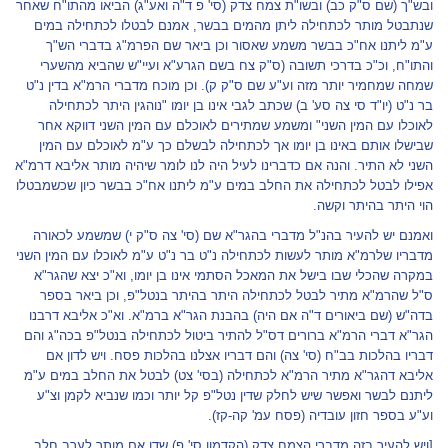
ובש"ך (שם ס"ק כב) ובשו"ת צמח צדק (סי' פ ד"ה ואע"ג) הביאו מהתו"ח שאחר
שנתבטל מותר לכתחילה ליתן מהמים בבשר, אמנם לבטלו לכתחילה במים
ע"מ ליתנו אח"כ בבשר משמע שאסור וכן ביאר שם הפרמ"ג בדברי הש"ך
והתו"ח, וכ"כ בדרכי תשובה (ס"ק צח בשם הגרע"א ועיי"ש שהביא מהשערי
שמחה שמחמיר יותר מזה וע"ע שם ס"ק ק). וכן מוכח מדברי הרמ"א בדין נ"ט
בר נ"ט (יו"ד סי צה סע' ב) שכתב לגבי אינו בן יומו "נוהגין היתר לכתחילה
לאוכלו עם המין השני" ומשמע שמתירים לאוכלם עם המין השני דווקא אחר
שבישלו אותם באינו בן יומו אך לכתחילה לבשלם כך ע"מ לאוכלם עם המין
השני לא התיר. והנה אם כדברינו לעיל היה לנו לומר שיהיה מותר אליבא דרמ"א
אפילו לבטל לכתחילה את החלב במים ע"מ ליתנו אח"כ בבשר כיון שכשמבטלו
הוי היתר בהיתר וקשה.
ואמנם יש להעיר בהנ"ל מדברי בהגר"א שם (סי' צה ס"ק י) שמשמע לכאורה
מדבריו שלרמ"א מותר לעשות לכתחילה נ"ט בר נ"ט ע"מ לאוכלו עם המין השני
במקרה שהכלי שבו בישל את המאכל הסתמי אינו בן יומו, וא"כ יצא שהגר"א
ס"ל שהרמ"א מתיר לבטל לכתחילה היתר בהיתר בנטל"פ, וכן ביאר בספר
בדה"ש (שם ביאורים ד"ה אם היה) בהבנת הגר"א ברמ"א. וא"כ אליבא דרבנו
הגר"א דברי הרמ"א ברורים דס"ל להתיר ביטול לכתחילה בנטל"פ בכה"ג והם
דבריו בהלכות בב"ח (סי' צה) והם דבריו אצלנו בהלכות פסח. ויש לדון אם
אליבא דהגר"א מתיר הרמ"א לכתחילה (בסי' צט) לבטל את החלב במים ע"מ
ליתנם לבשר ואפשר שיש לחלק שדין נטל"פ קל יותר וכמו שנביא לקמן וצ"ע
וע"ע בספר חזון עובדיה (פסח עמ' קה-קז).
[ויש להעיר בזה מדברי הצמח צדק (הקדמון סי' פ) שדן אם מותר לערב חלב