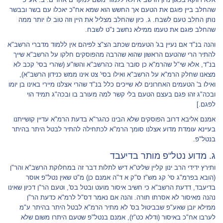
שהחלב ביין פוגם את הטעם אך החשש הוא שמא אח"כ יאכלו עם בשר ובבשר
נותן החלב טעם לשבח. ג. כיון שהחלב מצליל את היין וזה טוב לו יותר ממה
שהחלב פוגם את טעמו ממילא נחשב נ"ט לשבח.
והנה בנ"ד אם נעיין בג' הטעמים שכתב הצ"צ לפיהם אין ללמוד מדברי הרשב"א
להתיר הרי שהטעם הראשון שהוא שהרבה מהפוסקים חלקו על הרשב"א שייך
בנ"ד, אלא שי"ל שהרמ"א כן סובר בזה כהרשב"א והשו"ע (שהרי בסי' קכב לא
מצאנו שחלק הרמ"א על הרשב"א ואילו בסי' צט אינו ממש כנידון הרשב"א),
ואילו ב' הטעמים האחרונים לא שייכים כלל בנ"ד שהרי אצלנו מיירי באינו בן יומו
ובכה"ג זהו פגם בעצם הטעם בלי קשר למה מעורב בו ובכה"ג תמיד הוי
לפגם.]
אמנם אליבא דרוב הפוסקים שלא הבינו כהגר"א בדעת הרמ"א עדיין קושייתנו
בעיינא עומדת מדוע אצלנו סומך הרמ"א לכתחילה להתיר לבטל היתר בהיתר
בנטל"פ.
ג. מדוע נטל"פ מותר בדיעבד
ותירץ ידידי הרב ינון קליין שליט"א דיש לתלות דבר זה במחלוקת הרשב"א והר"ן
(הובא בפרמ"ג סי' קג מש"ז ס"ק א ד"ה אמנם כן) מ"ט שאין נטל"פ אוסר
בדיעבד, דדעת הרשב"א כי חשיב איסור מועט ובטל בס', וטעם הר"ן דכיון שאינו
נהנה מאיסור לא אסרתו תורה. והנה אם נאמר דס"ל לרמ"א כדעת הר"ן
ממילא יובן שאע"פ שבביטול בס' לא מתיר הרמ"א לבטל היתר בהיתר ע"מ
לערבו אח"כ באיסור (ודלא כט"ז), אמנם בנטל"פ שטעם היתרו משום שלא