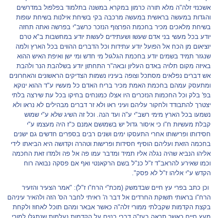
אשכנזי זלה"ה מלא תורה כרמון במקרא במשנה בתלמוד בפלפול במדרשים
והגדות במעשה בראשית במעשה מרכבה בקי בשיחת אילנות בשיחת עופות
בשיחת מלאכים מכיר בחכמת הפרצוף הנזכר כרשב"י בפרשה ואתה תחזה
יודע בכל מעשי בני אדם שעשו ושעתידים לעשות יודע במחשבות ב"א טרם
יוציאום מן הכח אל הפועל יודע עתידות וכל הדברים ההווים בכל הארץ ולמה
שנגזר תמיד בשמים יודע בחכמת הגלגול מי חדש ומי ישן ואיפת האיש ההוא
באיזה מקום תלויה באדם העליון ובאה"ר התחתון יודע בשלהבת הנר ולהבת
אש דברים נפלאים מסתכל וצופה בעיניו נשמות הצדיקים הראשונים והאחרונים
ומתעסק עמהם בחכמת האמת מכיר בריח האדם כל מעשיו ע"ד ההוא ינוקא
בפ' בלק וכל החכמות הנזכרים היו אצלו כמונחים בחיקו בכל עת שירצה בלתי
יצטרך להתבודד ולחקור עליהם ועיני ראו ולא זר דברים מבהילים לא נראו ולא
נשמעו בכל הארץ מימי רשב"י ע"ה ועד הנה. וכל זה השיג שלא ע"י שמוש
קבלת מעשיות ח"ו כי איסור גדול יש בשמושם אמנם כ"ז היה מעצמו ע"י
חסידותו ופרישותו אחרי התעסקו ימים ושנים רבים בספרים חדשים גם ישנים
בחכמה הזאת ועליהם הוסיף חסידות ופרישות וטהרה וקדושה היא הביאתו לידי
אליהו הנביא שהיה נגלה אליו תמיד ומדבר עמו פה אל פה ולמדו זאת החכמה
וכמו שאירע להראב"ד ז"ל כנ"ל בשם הרקאנטי ואף אם פסקה נבואה רוח
הקדש ע"י אליהו ז"ל לא פסק".
וכן כתב בפרי עץ חיים שבדמשק (מכת"י הרח"ו ז"ל): "אמר הצעיר והזעיר
הרח"ו בראותי תשוקת החרדים אל דבר ה' ראיתי לחבר הס' הזה ולהאיר עיניהם
בקצת הקדמות שקבלתי ממורי זלה"ה כאשר אבאר ומהם תוכל לאחוז ולקחת
מעץ חיים כאשר תראה בעז"ה דברי בנוים על הקדמות נעלמות שנתגלו למורי