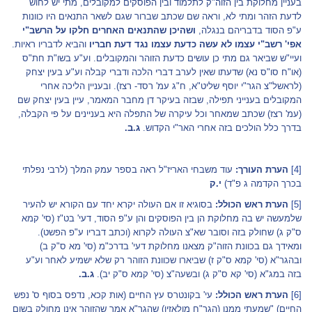
בעניין מחלוקת בין הזוה"ק לתלמוד ובין הפוסקים למקובלים, מתי יש לחוש
לדעת הזהר ומתי לא, וראה שם שכתב שברור שגם לשאר התנאים היו כוונות
ע"פ הסוד בדבריהם בנגלה,
ושהיכן שהתנאים האחרים חלקו על הרשב"י
אפי' רשב"י עצמו לא עשה כדעת עצמו נגד דעת חבריו
והביא לדבריו ראיות.
ועיי"ש שביאר גם מתי כן עושים כדעת הזוהר והמקובלים. וע"ע בשו"ת חת"ס
(או"ח סו"ס נא) שדעתו שאין לערב דברי הלכה ודברי קבלה וע"ע בעין יצחק
(לראשל"צ הגר"י יוסף שליט"א, ח"ג עמ' רסד- רצז). ובעניין הליכה אחרי
המקובלים בענייני תפילה, שבזה בעיקר דן מחבר המאמר, עיין בעין יצחק שם
(עמ' רצז) שכתב שמאחר וכל עיקרה של התפלה היא בעניינים על פי הקבלה,
בדרך כלל הולכים בזה אחרי האר"י הקדוש.
ג.ב.
[4]
הערת העורך:
עוד משבחי האריז"ל ראה בספר עמק המלך (לרבי נפלתי
בכרך הקדמה ג פ"ד)
י.ק
[5]
הערת ראש הכולל:
בסוגיא זו אם העולה יקרא יחד עם הקורא יש להעיר
שלמעשה יש בה מחלוקת הן בין הפוסקים והן ע"פ הסוד, דעי' בט"ז (סי' קמא
ס"ק ג) שחולק בזה וסובר שא"צ העולה לקרוא (וכתב דבריו ע"פ הפשט).
ומאידך גם בכוונת הזוה"ק מצאנו מחלוקת דעי' בדרכ"מ (סי' מא ס"ק ב)
ובהגר"א (סי' קמא ס"ק ז) שביארו שכוונת הזוהר רק שלא ישמיע לאחר וע"ע
בזה במג"א (סי' קא ס"ק ג) ובשעה"צ (סי' קמא ס"ק יב).
ג.ב.
[6]
הערת ראש הכולל:
עי' בקונטרס עץ החיים (אות קכא, נדפס בסוף ס' נפש
החיים) "שמעתי ממנו (הגר"ח מולאזין) שהגר"א אמר שהזוהר אינו מחולק בשום