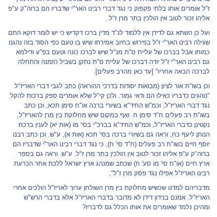
ז"ל אומרים אותו בלתי פקפוק כי נגד דברי רבינו האר"י שדבריו הם ברוה"ק ע"פ
אליהו זכור לטוב אין הולכין בתר מרן ז"ל.
ועל כן השתא גם לדידן אין ללמוד לנ"ד מדין ברכו דקדיש כי יש לומר דוקא התם
שגילה רבינו האר"י ז"ל בפירוש בחיוב אמירתו שיש בו טעם כפי הסוד בזה נהגנו
כמותו אבל בברכו של עליית ס"ת מנ"ל שיש לברכו כונה וטעם בפ"ע ודילמא
גם רבינו האר"י ז"ל יודה דברכו של עליית ס"ת נתקן בשביל הזמנה והתחלה
לברכה הבאה אחריו" [עד כאן מהרב פעלים].
וכן בשו"ת אור לציון (מבואות יסודות בדרכי ההוראה) כתב לגבי דברי האריז"ל
"נוהגים כדבריו כאילו הם ודאי גמור. ולכן קי"ל שלא אומרים ספק ברכות להקל
נגד דברי האריז"ל, וכמ"ש החיד"א בשיורי ברכה או"ח סימן תכא, וכן כתב
בשו"ת רב פעלים ח"ד סימן ח. ואף במקום שיש מחלוקת בין מרן להאריז"ל,
נקטינן כדברי האריז"ל, וכמ"ש החיד"א בברכ"י בסי' מו (אות יא) לענין ברכת
הנותן ליעף כח, וראה גם בשיורי ברכה בסי' תכא (אות א), ע"ש. וכן כתב רבנו
יוסף חיים בשו"ת רב פעלים (ח"ד סי' ח), כי נגד דברי רבינו האר"י שדבריו הם
ברוה"ק ע"פ אליהו זכור לטוב אין הולכין בתר מרן ז"ל. ע"ש. וראה גם בספר
ארץ חיים (או"ח סי' מו סע' ח) שכתב שמנהג ארץ ישראל ללכת אחר הכרעת
רבינו האריז"ל אפילו נגד פסק מרן ז"ל".
מדבריהם למדנו שכשיש מחלוקת בין מרן השולחן ערוך לאריז"ל הולכים אחרי
האריז"ל. אמנם בנידון דידן לא מדובר בדברי האריז"ל אלא בדברי הרש"ש
ומהיכן נלמד שאומרים את אותו הכלל גם לדבריו?