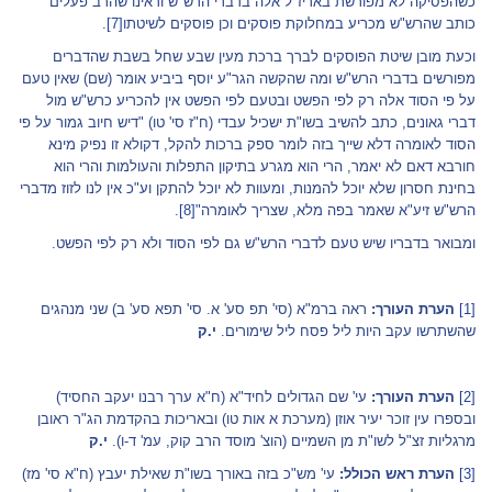
כשהפסיקה לא מפורשת באריז"ל אלה בדברי הרש"ש וראינו שהרב פעלים
כותב שהרש"ש מכריע במחלוקת פוסקים וכן פוסקים לשיטתו
[7]
.
וכעת מובן שיטת הפוסקים לברך ברכת מעין שבע שחל בשבת שהדברים
מפורשים בדברי הרש"ש ומה שהקשה הגר"ע יוסף ביביע אומר (שם) שאין טעם
על פי הסוד אלה רק לפי הפשט ובטעם לפי הפשט אין להכריע כרש"ש מול
דברי גאונים, כתב להשיב בשו"ת ישכיל עבדי (ח"ז סי' טו) "דיש חיוב גמור על פי
הסוד לאומרה דלא שייך בזה לומר ספק ברכות להקל, דקולא זו נפיק מינא
חורבא דאם לא יאמר, הרי הוא מגרע בתיקון התפלות והעולמות והרי הוא
בחינת חסרון שלא יוכל להמנות, ומעוות לא יוכל להתקן וע"כ אין לנו לזוז מדברי
הרש"ש זיע"א שאמר בפה מלא, שצריך לאומרה"
[8]
.
ומבואר בדבריו שיש טעם לדברי הרש"ש גם לפי הסוד ולא רק לפי הפשט.
[1]
הערת העורך:
ראה ברמ"א (סי' תפ סע' א. סי' תפא סע' ב) שני מנהגים
שהשתרשו עקב היות ליל פסח ליל שימורים.
י.ק
[2]
הערת העורך:
עי' שם הגדולים לחיד"א (ח"א ערך רבנו יעקב החסיד)
ובספרו עין זוכר יעיר אוזן (מערכת א אות טו) ובאריכות בהקדמת הג"ר ראובן
מרגליות זצ"ל לשו"ת מן השמיים (הוצ' מוסד הרב קוק, עמ' ד-ו).
י.ק
[3]
הערת ראש הכולל:
עי' מש"כ בזה באורך בשו"ת שאילת יעבץ (ח"א סי' מז)