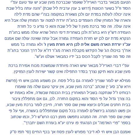
הטעם מבואר בדברי האריז"ל שאומר שבברכת מעין שבע יש עוד טעם עפ"י
הסוד וז"ל בשער הכוונות (דרוש ב ענין ערבית ליל שבת) "והנה עתה בליל שבת
אינה יכולה לעלות במדת יום ולכן נשארת במקומה בנה"י שהם מדת לילה
והארה של המוחין שלה העומדים בחג"ת יורדת למטה עד המוחין שלה אבל היא
אינה עולה. וזה סוד ברכת מעין ז' של ליל שבת והוא כי נודע כי כל חזרת
העמידה דש"ץ היא בחג"ת ולכן בשחרית דימי החול שהיא עולה ממש בחג"ת
הנקרא מדת יום לכן יש חזרת העמידה גמורה אבל עתה שאינה עולה שם אמנם
עכ"ז יורדת הארה משם אליה לכן היא חזרת מעין ז'
ולא גמורה בז' ממש
אח"ך בויכולו הג' של הקידוש מקבלת הארה מג"ר דז"א על דרך הנזכר בחג"ת
וזה סוד מה שצריך לקבל הכוס בב' ידיו כמבואר אצלנו וע"ש".
עפ"י דברי האריז"ל מבואר שיש הארה מיוחדת שנמשכת מכוח אמירת ברכת
מעין שבע והוא תיקון נצרך בסדר התפילה ואינו קשור ישירות לענין המזיקין.
ממילא יש לומר שצריך לאמרה גם בליל פסח. וכן משמע מהבן איש חי (פרשת
וירא ש"ב סע' י) שכתב "ברכה מעין שבע, אין עיקר טעם שלה מה שאמרו
רבותינו ז"ל שנתקנה בשביל המאחרין בבית הכנסת שבשדה, אלא באמת יש
בה צורך גדול על פי הסוד והוא במקום החזרה. לכן, גם אם מתפללין ציבור
בבית חתנים ואבלים וכיוצא שאין שם ספר תורה, חייבין לומר ברכת מעין שבע,
וכן פשט המנהג בירושלים לאמרה בכל מקום שמתפללים בעשרה, אף על פי
שאין שם ספר תורה. וזה המנהג נתפשט מזמן רבנו הרש"ש ז"ל, וכמו שכתוב
בספר "פרי האדמה" וכן הנהגתי פו עירנו יע"א בעזרת השם יתברך".
ואמנם הבן איש חי לא דיבר מפורש לענין פסח אך בכף החיים (סי' תפז ס"ק