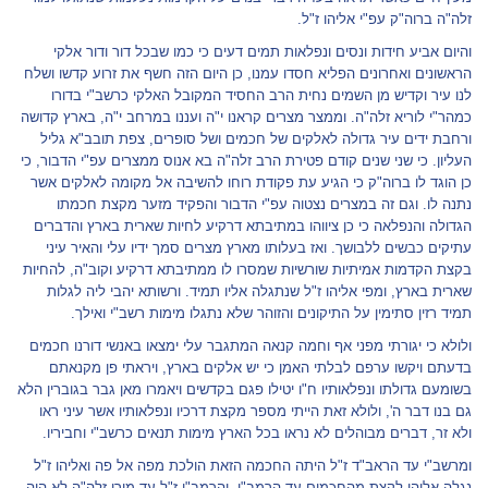
זלה"ה ברוה"ק עפ"י אליהו ז"ל.
והיום אביע חידות ונסים ונפלאות תמים דעים כי כמו שבכל דור ודור אלקי
הראשונים ואחרונים הפליא חסדו עמנו, כן היום הזה חשף את זרוע קדשו ושלח
לנו עיר וקדיש מן השמים נחית הרב החסיד המקובל האלקי כרשב"י בדורו
כמהר"י לוריא זלה"ה. וממצר מצרים קראנו י"ה ועננו במרחב י"ה, בארץ קדושה
ורחבת ידים עיר גדולה לאלקים של חכמים ושל סופרים, צפת תובב"א גליל
העליון. כי שני שנים קודם פטירת הרב זלה"ה בא אנוס ממצרים עפ"י הדבור, כי
כן הוגד לו ברוה"ק כי הגיע עת פקודת רוחו להשיבה אל מקומה לאלקים אשר
נתנה לו. וגם זה במצרים נצטוה עפ"י הדבור והפקיד מזער מקצת חכמתו
הגדולה והנפלאה כי כן ציווהו במתיבתא דרקיע לחיות שארית בארץ והדברים
עתיקים כבשים ללבושך. ואז בעלותו מארץ מצרים סמך ידיו עלי והאיר עיני
בקצת הקדמות אמיתיות שורשיות שמסרו לו ממתיבתא דרקיע וקוב"ה, להחיות
שארית בארץ, ומפי אליהו ז"ל שנתגלה אליו תמיד. ורשותא יהבי ליה לגלות
תמיד רזין סתימין על התיקונים והזוהר שלא נתגלו מימות רשב"י ואילך.
ולולא כי יגורתי מפני אף וחמה קנאה המתגבר עלי ימצאו באנשי דורנו חכמים
בדעתם ויקשו ערפם לבלתי האמן כי יש אלקים בארץ, ויראתי פן מקנאתם
בשומעם גדולתו ונפלאותיו ח"ו יטילו פגם בקדשים ויאמרו מאן גבר בגוברין הלא
גם בנו דבר ה', ולולא זאת הייתי מספר מקצת דרכיו ונפלאותיו אשר עיני ראו
ולא זר, דברים מבוהלים לא נראו בכל הארץ מימות תנאים כרשב"י וחביריו.
ומרשב"י עד הראב"ד ז"ל היתה החכמה הזאת הולכת מפה אל פה ואליהו ז"ל
נגלה אליהן לקצת מהחכמים עד הרמב"ן, והרמב"ן ז"ל עד מורי זלה"ה לא היה