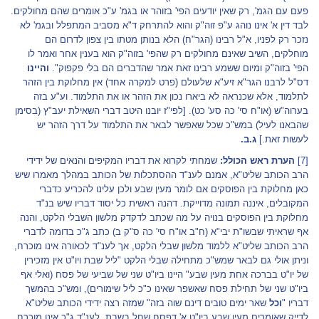
פעם עם הגמ', רק שאין יודעים הפי' בזוהר או בגמ' ע"כ אומרים שהם מחולקים.
לבד דין א' אינו נוהג ע"פ זוה"ק והוא להתרחק ד"א מסביב המתפלל ובגמ' לא
נזכר רק לפניו, א"ל רבינו (הגר"ח) הלא בנותן מטתו בין צפון לדרום הם
מוחלקים, השיב שאינם מחולקים רק שהפי' בזוה"ק הוא בענין אחר ואמר לו
הפי' בזוה"ק ומיום ששמע רבינו זאת אמר שהדברים הם בלי פקפוק".
והיינו
דס"ל לרבנו הגר"א זיע"א שלעולם (פרט למקרה אחד) אין מחלוקת בין הזהר
לתלמוד, אלא שכנראה לא ביארו נכון את הזהר או את התלמוד. וע"ע בזה
בערוה"ש (או"ח סי' כה סע' כט). [לפי"ז יובנו היטב דברי השאילת יעב"ץ (בסימן
שהבאנו לעיל) במש"כ שכל שאפשר לבאר את התלמוד על דרך הזהר יש
לעשות זאת.]
ג.ב.
[7]
הערת ראש הכולל:
שמחתי לקרוא את דבריו המקיפים והנאים של ידידי
הרב הכותב שליט"א, אמנם לענ"ד ההסתכלות של הכותב במהלך מאמרו שיש
כאן מחלוקת בין הפוסקים אם לומר מעין שבע ולכן עלינו להכריע כדברי
המקובלים, איננה תמונה מדוייקת. דהנה ראשית כל יסוד דבריו שיש בנ"ד
מחלוקת בין הפוסקים בנויה על מה שכתב לדקדק מלשון השבלי הלקט, והנה
אף שראיתי שבשו"ת יבי"א (ח"ב או"ח סי' כה ס"ק ב) כתב ג"כ בדומה לדברי
הרב הכותב שליט"א ללמוד מלשון שבלי הלקט, אך לענ"ד לכאורה אינו מוכרח,
וניתן אולי גם לבאר שמש"כ מתחילה שבלי הלקט "ליל שבת ויו"ט אין מזכירין
של יו"ט בברכה אחת מעין שבע" היינו ביו"ט שני של שביעי של פסח (ואלי אף
ביו"ט שני של תחילת פסח שאשפר שאינו כ"כ ליל שימורים), ומש"כ בהמשך
דבריו "
וכל
שאר ימים טובים דינם שוה בזה" שמזה רצה ידידי הכותב שליט"א
לדייק שאומרים מעין שבע ביו"ט א' דפסח שחל בשבת, לענ"ד ג"כ אינו מוכרח