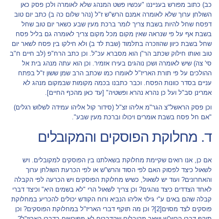
כב) כתוב מפורש בענייננו "עכשיו פשט המנהג שלא לאומרה ולכן פסק כאן
השולחן ערוך שלא לאומרה אמנם הרש"ש ז"ל (נהר שלום כה ב) כתב יום טוב
דפסח שחל להיות בשבת צריך לומר ברכת מעין שבע כשאר יום טוב שחל
בשבת אף על פי שנראה שאין מקום מכל מקום צריך לאומרה גם בליל פסח
שחל בשבת כיוון שהוזכרה בתלמוד (שבת לד ב) ולא חילקו בין פסח לשאר יום
טוב ואותו חילוק שכתב הר"ן הוא מסברא עכ"ל. וכן כתב הרח"פ (לב חיים ח"ב
סי' צה) שיש לאומרה ושכן נוהגים בעירו אזמיר. וכן הוא עתה מנהג בית אל
ההולכים על פי תורת האריז"ל לאומרו כמו שכתב הרב שמן ששון ז"ל בפתח
עניים בסדר כוונות הפסח. וכבר כתבנו בכמה מקומות שבמקום מנהג לא
אמרינן סב"ל ועל כן נהרא נהרא ופשטיה" [עד כאן מהכף החיים].
וכן פסק הראשל"צ הגר"מ אליהו זצ"ל (סידור קול אליהו עמידה לשלוש רגלים)
"אם חל פסח בשבת אומרים ויכולו וברכת מעין שבע".
ד. מחלוקת הפוסקים והמקובלים
אם כן, אנו רואים שקיימת מחלוקת בשאלתנו בין הפוסקים למקובלים. ויש
לשאול כיצד לפסוק האם לפי הסוד והרש"ש או לפי הכרעת השולחן ערוך
והאחרונים? ועוד יש לשאול, כשיש מחלוקת הפוסקים ויש הכרעה לפי הקבלה
לאחד הצדדים כיצד נוהגים? וכן צריך לשאול הרי "לא בשמים היא" וכיצד דברי
קבלה שהם באים ע"י גילוי אליהו הנביא ורוח הקודש יכולים להכריע במחלוקת
פוסקים לצד מסוים
[2]
? וכן מה תוקף דברי האריז"ל במחלוקת הפוסקים? וכן
תוקף דברי הרש"ש ושאר מקובלים שהדברים לא מפורשים בדברי האריז"ל?