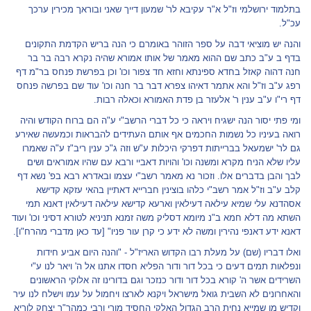
בתלמוד ירושלמי וז"ל א"ר עקיבא לר' שמעון דייך שאני ובוראך מכירין ערכך
עכ"ל.
והנה יש מוציאי דבה על ספר הזוהר באומרם כי הנה בריש הקדמת התקונים
בדף ב ע"ב כתב שם ההוא מאמר של אותו אמורא שהיה נקרא רבה בר בר
חנה דהוה קאזל בחדא ספינתא וחזא חד צפור וכו' וכן בפרשת פנחס בר"מ דף
רפג ע"ב וז"ל והא אתמר דאיהו צפרא דבר בר חנה וכו' עוד שם בפרשה פנחס
דף רי"ו ע"ב ענין ר' אלעזר בן פדת האמורא וכאלה רבות.
ומי פתי יסור הנה ישגיח ויראה כי כל דברי הרשב"י ע"ה הם ברוח הקודש והיה
רואה בעיניו כל נשמות החכמים אף אותם העתידים להבראות וכמעשה שאירע
גם לר' ישמעאל בברייתות דפרקי היכלות ע"ש וזה ג"כ ענין ריב"ז ע"ה שאמרו
עליו שלא הניח מקרא ומשנה וכו' והויות דאביי ורבא עם שהיו אמוראים ושים
לבך והבן בדברים אלו. וזכור נא מאמר רשב"י עצמו ובאדרא רבא בפ' נשא דף
קלב ע"ב וז"ל אמר רשב"י כלהו בוצינין חברייא דאתיין בהאי עזקא קדישא
אסהדנא עלי שמיא עילאה דעילאין וארעא קדישא עילאה דעילאין דאנא תמי
השתא מה דלא חמא ב"נ מיומא דסליק משה זמנא תניניא לטורא דסיני וכו' ועוד
דאנא ידע דאנפי נהירין ומשה לא ידע כי קרן עור פניו" [עד כאן מדברי מהרח"ו].
ואלו דבריו (שם) על מעלת רבו הקדוש האריז"ל - "והנה היום אביע חידות
ונפלאות תמים דעים כי בכל דור ודור הפליא חסדו אתנו אל ה' ויאר לנו ע"י
השרידים אשר ה' קורא בכל דור ודור כנזכר וגם בדורינו זה אלוקי הראשונים
והאחרונים לא השבית גואל מישראל ויקנא לארצו ויחמול על עמו וישלח לנו עיר
וקדיש מן שמייא נחית הרב הגדול האלקי החסיד מורי ורבי כמהר"ר יצחק לוריא