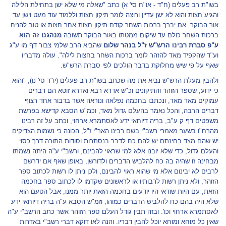
בשו"ת רב פעלים (ח"ד - או"ח סי' א) כתב "שאלה מי שלא ישן בתחילת הלילה
והגיע חצות והוא לא ישן עדיין ורוצה לומר תיקון חצות וללמוד עוד מעט וישן עד
אור הבוקר. אם יברך ברכות השחר קודם תיקון חצות אחר חצות או טוב להניח
ברכות השחר כולם עד שיקום ממטתו באור הבוקר תשובה
מנהגנו זה הוא
ע"פ סברת רבינו הרש"ש ז"ל בנהר שלום
שהביא הרב שלמי צבור דף מו ע"ג
וע"ד שהקפיד מאד להזהר לומר ברכות השחר בחצות לילה". עולה מדבריו
שאף על פי שיש מחלוקת בדבר הולכים לפי סברת הרש"ש.
ולהבין מעלת הרש"ש נביא את מה שכתב בשו"ת רב פעלים (יו"ד סי' נו), "והוא
כי ידוע, שספר הזוהר והתיקונים וכ"ש אדרא רבא ואדרא זוטא הם דברים
עמוקים מאד מאד, ונכתבו בחכמה נפלאה ונוראה אשר בדבור אחד רצוף
דברים הרבה, והכל נאמר בהעלם גדול מאד, וכמ"ש הסבא קדישא בפרשת
משפטים דף ק ע"ב, בריה דיוחאי ידע לאסתמרא ארחוי, וכתב על זה רבינו
מהרח"ו בשער מאמרי רשב"י בשם רבינו האר"י ז"ל, הכונה כי נשמות הצדיקים
יש שהם מצד בחינתם יש להם כח לדבר בנסתרות וסודות התורה דרך כסוי
והעלם גדול, כדי שלא יובנו אלא למי שראוי להבינם, ורשב"י ע"ה היתה נשמתו
מבחינה זו שהיה בה כח להלביש הדברים ולדורשן, באופן שאף אם ידרשם
לרבים לא יבינום אלא מי שהוא ראוי להבינם, ולכן ניתן לו רשות לכתוב ספר
הזוהר, ולא ניתן רשות לרבותיו או לראשונים שקדמו לו לכתוב ספר בחכמה
הזאת, עם היות שודאי היו יודעים בחכמה הזאת יותר ממנו, אבל הטעם הוא
שלא היה בהם כח להלביש הדברים כמוהו, וזמ"ש הסבא ע"ה בריה דיוחאי ידע
לאסתמרא ארחוי וכו'. ובזה תבין גודל העלם ספר הזוהר אשר כתב הרשב"י ע"ה
שאין כל מוחא ומוחא יוכל להבין דבריו. והנה לאו דוקא דברי רשב"י באדרות