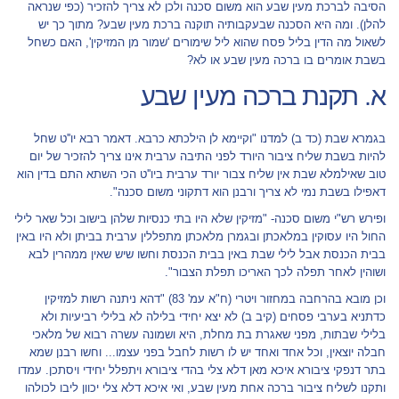
הסיבה לברכת מעין שבע הוא משום סכנה ולכן לא צריך להזכיר (כפי שנראה
להלן). ומה היא הסכנה שבעקבותיה תוקנה ברכת מעין שבע? מתוך כך יש
לשאול מה הדין בליל פסח שהוא ליל שימורים 'שמור מן המזיקין', האם כשחל
בשבת אומרים בו ברכה מעין שבע או לא?
א. תקנת ברכה מעין שבע
בגמרא שבת (כד ב) למדנו "וקיימא לן הילכתא כרבא. דאמר רבא יו''ט שחל
להיות בשבת שליח ציבור היורד לפני התיבה ערבית אינו צריך להזכיר של יום
טוב שאילמלא שבת אין שליח צבור יורד ערבית ביו''ט הכי השתא התם בדין הוא
דאפילו בשבת נמי לא צריך ורבנן הוא דתקוני משום סכנה".
ופירש רש"י משום סכנה- "מזיקין שלא היו בתי כנסיות שלהן בישוב וכל שאר לילי
החול היו עסוקין במלאכתן ובגמרן מלאכתן מתפללין ערבית בביתן ולא היו באין
בבית הכנסת אבל לילי שבת באין בבית הכנסת וחשו שיש שאין ממהרין לבא
ושוהין לאחר תפלה לכך האריכו תפלת הצבור".
וכן מובא בהרחבה במחזור ויטרי (ח"א עמ' 83) "דהא ניתנה רשות למזיקין
כדתניא בערבי פסחים (קיב ב) לא יצא יחידי בלילה לא בלילי רביעיות ולא
בלילי שבתות, מפני שאגרת בת מחלת, היא ושמונה עשרה רבוא של מלאכי
חבלה יוצאין, וכל אחד ואחד יש לו רשות לחבל בפני עצמו... וחשו רבנן שמא
בתר דנפקי ציבורא איכא מאן דלא צלי בהדי ציבורא ויתפלל יחידי ויסתכן. עמדו
ותקנו לשליח ציבור ברכה אחת מעין שבע, ואי איכא דלא צלי יכוון ליבו לכולהו