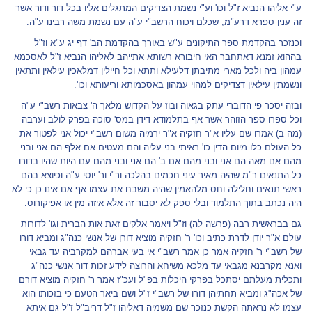
ע"י אליהו הנביא ז"ל וכו' וע"י נשמת הצדיקים המתגלים אליו בכל דור ודור אשר
זה ענין ספרא דרע"מ, שכלם ויכוח הרשב"י ע"ה עם נשמת משה רבינו ע"ה.
וכנזכר בהקדמת ספר התיקונים ע"ש באורך בהקדמת הב' דף יג ע"א וז"ל
בההוא זמנא דאתחבר האי חיבורא רשותא אתייהב לאליהו הנביא ז"ל לאסכמא
עמהון ביה ולכל מארי מתיבתן דלעילא ותתא וכל חיילין דמלאכין עילאין ותתאין
ונשמתין עילאין דצדיקים למהוי עמהון באסכמותא וריעותא וכו'.
ובזה יסכר פי הדוברי עתק בגאוה ובוז על הקדוש מלאך ה' צבאות רשב"י ע"ה
וכל ספרו ספר הזוהר אשר אף בתלמודא דידן במס' סוכה בפרק לולב וערבה
(מה ב) אמרו שם עליו א"ר חזקיה א"ר ירמיה משום רשב"י יכול אני לפטור את
כל העולם כלו מיום הדין כו' ראיתי בני עליה והם מעטים אם אלף הם אני ובני
מהם אם מאה הם אני ובני מהם אם ב' הם אני ובני מהם עם היות שהיו בדורו
כל התנאים ר"מ שהיה מאיר עיני חכמים בהלכה ור"י ור' יוסי ע"ה וכיוצא בהם
ראשי תנאים וחלילה וחס מלהאמין שהיה משבח את עצמו אף אם אינו כן כי לא
היה נכתב בתוך התלמוד ובלי ספק לא יסבור זה אלא איזה מין או אפיקורוס.
גם בבראשית רבה (פרשה לה) וז"ל ויאמר אלקים זאת אות הברית וגו' לדורות
עולם א"ר יודן לדרת כתיב וכו' ר' חזקיה מוציא דורן של אנשי כנה"ג ומביא דורו
של רשב"י ר' חזקיה אמר כן אמר רשב"י אי בעי אברהם למקרביה עד גבאי
ואנא מקרבנא מגבאי עד מלכא משיחא והרוצה לידע זכות דור אנשי כנה"ג
ותכלית מעלתם יסתכל בפרקי היכלות בפ"ל ועכ"ז אמר ר' חזקיה מוציא דורם
של אכה"ג ומביא תחתיהן דורו של רשב"י ז"ל ושם ביאר הטעם כי בזכותו הוא
עצמו לא נראתה הקשת כנזכר שם משמיה דאליהו ז"ל דריב"ל ז"ל גם איתא