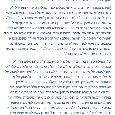
[אמנם בסוגיה דידן גם בדברי המקובלים ישנה מחלוקת. שהרי האריז"ל לא
כתב בפירוש אם אומרים ברכת מעין שבע בפסח שחל בשבת וכן מפורש שלא
צריך לומר בדברי החיד"א (שירי ברכה סי' תרמב) "ואני שמעתי שעפ"י האריז"ל
אין לומר ברכה מעין שבע ליל פסח". וכן כתב הראשל"צ הגר"ע יוסף זצ"ל
בשו"ת יביע אומר (ח"ב סי' כה) "ואנא עבדא בתר דסגידנא דיקר אוריתא דרבינו
הרש"ש ז"ל, אומר אני שדבריו תמוהים מאד. ובשלמא אילו היה מביא ראיות ע"ד
האמת נגד הפוסקים החרשתי. אולם נראה שע"פ הסוד אין לה מקום. וכמ"ש
בעצמו. וכן ראיתי למרן החיד"א וכן כתב הרב הגדול ר אברהם ענתבי (חכמה
ומוסר אות קצט) שכן הדין עפ"י דברי רבינו האריז"ל". והמשיך בתשובתו להביא
ראיות נגד דעת הרש"ש בענין הנ"ל].
על השאלה כיצד דברי קבלה יכולים להכריע במחלוקת הפוסקים הרי לא
בשמים היא, כתב הראשל"צ הגר"מ אליהו זצ"ל (אמרי מרדכי ח"א עמ' טו): "איך
ניתן לפסוק על פי הזוהר והמקובלים, הרי לא בשמים היא? ואיך ניתן לפסוק על
פי גילוי אליהו ורוח הקודש הרי גם נביא לא יכול לחדש דבר ולפסוק על פי
נבואתו? ועוד שאלו איך פסקו הלכה כבית הלל על פי בת קול, הלא אין
משגיחים בבת קול? הרי בכל מקום נאמר הלכה כבית הלל בגלל הבת קול.
ועוד שאלו על הגמרא האומרת כי המן שהיה יורד עומר לגולגולת היה מודיע
במדויק למשה ולישראל מי גנב עבד ממי, וכן לגבי אישה מעוברת שילדה היה
מודיע אם זה בן תשעה לראשון או בן שבעה לאחרון, וזאת לפי כמות העומר
שהיה יורד בפתח האוהל. וא"כ, איך פסק משה רבנו על פי המן? ועוד שאלו איך
טיהר רשב"י על פי נס בית הקברות בטבריה? ומכיוון שגם לנביא עצמו אסור