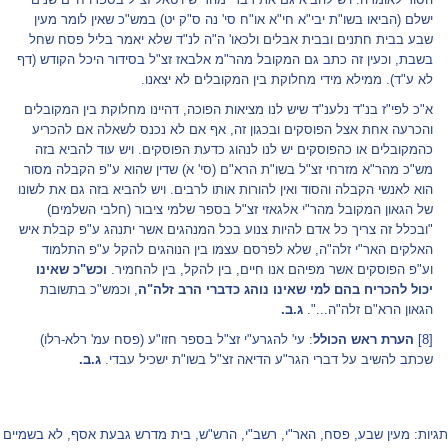
ישלם (הביאו בשו"ת יבי"א חי"א או"ח סי' נה ס"ק יט) במש"כ שאין לומר מעין
שבע בבית חתנים ובבית אבלים ולכאו' ה"ה לנ"ד שלא יאמר בליל פסח שחל
בשבת, וכעין זה כתב גם המקובל מהר"מ אלבאז זצ"ל בסידור היכל הקודש (דף
לא ע"ד). ממילא מידי מחלוקת בין המקובלים לא יצאנו.
א"כ לפי"ז בנ"ד נלענ"ד שיש לנו מציאות הפוכה, דהיינו מחלוקת בין המקובלים
והכרעה אחת אצל הפוסקים ובכגון זה, אף אם לא נכנס לשאלה אם להכריע
כהמקובלים או כהפוסקים יש לנו לנהוג כדעת הפוסקים. ויש עוד להביא בזה
מש"כ מהר"א מזרחי זצ"ל בשו"ת הרא"ם (סי' א) שדין שהוא ע"פ הקבלה מסור
הוא לאנשי הקבלה והסוד ואין להורות אותו לרבים. ויש להביא בזה גם את לשונו
של הגאון המקובל מהר"י אלגאזי זצ"ל בספר שלמי ציבור (חלבי השלמים)
"ובכלל זה צריך כל אדם להיות צנוע בכל המנהגים אשר יתנהג ע"פ קבלת איש
האלקים האר"י זלה"ה, שלא לפרסם עצמו בין הנוהגים להקל ע"פ התלמוד
וע"פ הפוסקים אשר מפיהם אנו חיים, בין להקל, בין להחמיר.
וכש"כ שאינו
יכול להכריח בהם למי שאינו נוהג כדברי הרב זלה"ה
, וכמש"כ בתשובת
הגאון הרא"ם זלה"ה...".
ג.ב.
[8]
הערת ראש הכולל
: עי' להגרע"י זצ"ל בספר חזו"ע (פסח עמ' רלא-רלו)
שכתב להשיב על דברי הגר"ע הדיאה זצ"ל בשו"ת ישכיל עבדי.
ג.ב.
תגיות:
מעין שבע
,
פסח
,
האר"י
,
רשב"י
,
הרש"ש
,
בית מדרש גבעת אסף
,
לא בשמיים