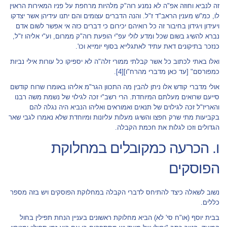
זה לנביא וחוזה אפ"ה לא נמנע רוה"ק מלהיות מרחפת על פניו המאירות הראוין
לו, כמ"ש מענין הראב"ד ז"ל. והנה הדברים עצומים והם יתנו עידיהן אשר יצדקו
ויעידון ויגידון בחיבור זה כל רואיהם יכירום כי דברים כזה אי אפשר לשום אדם
נברא להשיג בשום שכל ומדע לולי עפ"י הופעת רוה"ק ממרום, וע"י אליהו ז"ל,
כנזכר בתיקונים דאת עתיד לאתגלייא בסוף יומייא וכו'.
ואלו באתי לכתוב כל אשר קבלתי ממורי זלה"ה לא יספיקו כל עורות אילי נביות
כמפורסם" [עד כאן מדברי מהרח"ו]
[4]
.
אולי מדברי קודש אלו ניתן להבין מה התכוון הגר"מ אליהו באומרו שרוח קודשם
סייעם שרואים מעלתם המיוחדת. הרי רשב"י זכה לגילוי של נשמת משה רבנו
והאריז"ל זכה לגילוים של תנאים ואמוראים ואליהו הנביא היה נגלה להם
בקביעות מתי שרק חפצו והשיגו מעלות עליונות ומיוחדת שלא נאמרו לגבי שאר
הגדולים וזכו לגלות את חכמת הקבלה.
ו. הכרעה כמקובלים במחלוקת
הפוסקים
נשוב לשאלה כיצד להתיחס לדברי הקבלה במחלוקת הפוסקים ויש בזה מספר
כללים.
בבית יוסף (או"ח סי' לא) הביא מחלוקת ראשונים בעניין הנחת תפילין בחול