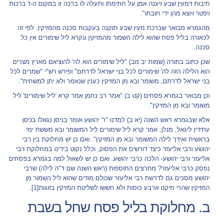
תיבות דמעין שבע ויענה אמן על חתימתו ותעלה לו ברכה זו במקום ה-ז' ברכות
ויפטר ויוצא מהן ידי חובתו".
מהגמרא מבואר שברכת מעין שבע תוקנה בעקבות סכנה מהמזיקין. לפי זה
לכאורה בליל פסח שהוא לילה השמור מהמזיקין ונקרא ליל שימורים אין כל
סכנה.
שכן כתוב בתורה (שמות יב מב) "ליל שימורים הוא לה' להוציאם מארץ מצרים
הוא הלילה הזה לה' שימורים לכל בני ישראל לדרתם" ופירש רש"י "שמרים לכל
בני ישראל לדרתם, משומר ובא מן המזיקין כענין שנאמר ולא יתן למשחית".
וכן מבואר בגמרא פסחים (קט ב) "אמר רב נחמן אמר קרא 'ליל שימורים' ליל
משומר ובא מן המזיקין".
אלא שבגמרא ראש השנה (יא ב) למדנו "ר' יהושע אומר בניסן נגאלו בניסן
עתידין ליגאל, מנלן, אמר קרא ליל שימורים ליל המשומר ובא מששת ימי
בראשית ואידך לילה המשומר ובא מן המזיקין". ואם כן יש מחלוקת בין רבי
יהושע ורבי אליעזר כיצד דורשים את הפסוק, וכלל נקוט בידינו במחלוקת רבי
אליעזר ורבי יהושע- הלכה כרבי יהושע. ואם כן יש לשאול למה בגמרא בפסחים
נפסק כרבי אליעזר? מתרצים התוספות (ראש השנה שם ד"ה לילה) שרבי
יהושע מסכים גם לדרשת רבי אליעזר שכולם מודים שהוא ליל השמור מן
המזיקין שהרי תיקנו ארבע כוסות ולא חששו לשליטת המזיקין בזוגות
[1]
.
ב. מחלוקת בליל פסח שחל בשבת