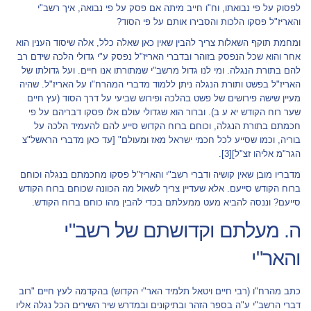
לפסוק על פי נבואתו, וח"ו חייב מיתה אם פסק על פי נבואה, איך רשב"י
והאריז"ל פסקו הלכות והסבירו אותם על פי הסוד?
ומחמת תוקף השאלות צריך להבין שאין כאן שאלה כלל, אלה שיסוד הענין הוא
אחר והוא שכל הנפסק בזוהר ובדברי האריז"ל נפסק ע"י גדולי הלכה שידם רב
להם בתורת הנגלה. ומי לנו גדול מרשב"י שמתורתו אנו חיים. ועל גדולתו של
האריז"ל בפשט ותורת הנגלה ניתן ללמוד מדברי המהרח"ו על האריז"ל. שהיה
מעיין שישה פירושים של פשט בהלכה ופירוש שביעי על דרך הסוד (עץ חיים
שער רוח הקודש יא ע ב). וברור הוא שגדולי עולם אלו פסקו דבריהם על פי
חכמתם בתורת הנגלה, וכוחם ברוח הקדוש סייע להם להעמיד הלכה על
בוריה, וכמו שסייע לכל חכמי ישראל מאז ומעולם" [עד כאן מדברי הראשל"צ
הגר"מ אליהו זצ"ל]
[3]
.
מדבריו מובן שאין קושיה ודברי רשב"י והאריז"ל פסקו מחכמתם בנגלה וכוחם
ברוח הקודש סייעם. אלא שעדיין צריך לשאול מה הכוונה שכוחם ברוח הקודש
סייעם? וננסה להביא מעט ממעלתם בכדי להבין מהו כוחם ברוח הקודש.
ה. מעלתם וקדושתם של רשב"י
והאר"י
כתב מהרח"ו (רבי חיים ויטאל תלמיד האר"י הקדוש) בהקדמה לעץ חיים "רוב
דברי הרשב"י ע"ה בספר הזהר ובתיקונים ובמדרש שיר השירים הכל נגלה אליו