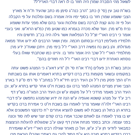
לשאול מהי הסברה שמרן היה חוזר בו לו ראה דברי האריז"ל?
בשו"ת טוב עין (סי' ז) כתב "הרב כנה"ג סימן מו כתב שהעיד ת"ח א' מארץ
הצבי ששמע שמרן חזר בו בסוף ימיו והיה אומרה בשם ומלכות על פי הקבלה
ועל פי זה נהגו קצת לברכה בשם ומלכות וגער בהם שלא מפני עדות ששמע
נניח מ"ש מרן. ועוד שלא נזכרה בגמרא כמו שטען מרן כמ"ש הרא"ש. ואני בעניי
אומר כי רבינו האר"י זצ"ל כל הנפלאות אשר גילה היה בכ"ב חדשים והיו
תלמידיו מעלימין דבריו ובסתום חכמה. ומרן ושאר הרבנים לא ידעו אחד ממאה
מגדולתו. והן בעון נח נפשיה דרב האר"י ז"ל בימי מרן. ויתכן שאח"כ ידע מרן
מתלמידי האר"י ז"ל שכך היה אומר וחזר בו. והיינו כמו שכתבתי שאלו בעלי
נוסחא האחרת ידעו דברי רבינו האר"י ז"ל היו חוזרים בהם".
וכתב בשו"ת רב פעלים (ח"ד או"ח סי' ח) "ודע דאע"ג כי המנהג פשוט עתה
במקומינו ובשאר מקומות בדין ברכו דקדיש בתרא דאומרים אותו גם בשבתות
ויו"ט הפך פסק מרן ז"ל וכן העיד רבינו חיד"א ז"ל במחב"ר סי' רפו ס"ק ד בארץ
הצבי וארץ מצרים המנהג לומר ברכו גם בשבת ויו"ט אחר קדיש בתרא ע"ש, וכן
העיד הרב מאמר מרדכי ז"ל על מקומו ע"ש וכן העיד הרב המגי"ה בש"ץ דף
ריב ע"ד על מנהג קושטא ואגפיה ע"ש הנה זה ידוע שהמנהג נתפשט ע"פ דברי
רבינו האר"י זלה"ה שאמר צריך לאומרו גם בשבת ויו"ט כי אמירת ברכו בקדיש
בתרא הן בחול הן בשבת לאו משום להוציא אחרים י"ח כדנקטי הפשטנים אלא
יש בו צורך לאומרו גם לאותם שכבר אמרו ברכו קודם יוצר שיש לזה סוד וכונה
בפני עצמה. וכתב בספר מנחת אהרן דף קעט ע"ב שסגולתו להעלות הניצוצות
כמבואר ליודעי חן ע"כ ע"ש, ועל כן מאחר שגילה רבינו האר"י זיע"א שאמירת
ברכו בקדיש בתרא חובה היא ע"פ הסוד להכי גם באתרי שקבלו הוראת מרן