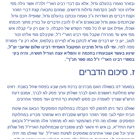
ובזוהר נאמרו בהעלם גדול, אלא גם דברי רבינו האר"י זלה"ה אשר גילה מפי
אליהו זכור לטוב הקדמות גדולות ודרושים, שמהם נתבארו קצת דברי הזוהר
וקצת דברים מן האדרות ג"כ נאמרו ונכתבו בהעלם גדול, שאפילו חכם גדול
שבחכמים וגאון גדול שבגאונים א"א לו להבין הדברים על בוריין מתוך חכמתו
ושכלו, אפילו אם יש לו כל ספרי הקודש של הקבלה, כי אם רק ע"י קבלה איש
מפי איש עד מהרח"ו שקבל מפי רבינו האר"י ז"ל, שקיבלם מפי אליהו זכור
לטוב, יען כי יש דברים שא"א לכתבן וא"א לציירם בקלמוס, אלא רק ע"י מסורת
מפה לפה,
ומי לנו גדול מרבינו המקובל האמיתי רבינו שלום שרעבי זצ"ל,
שיגע בעשר אצבעותיו בחכמה זו והפליא עצה הגדיל תושיה, והיה בקי
בספרי רבינו האר"י ז"ל כמו ספר תנ"ך".
ז. סיכום הדברים
במאמר דנו בשאלה האם מברכים ברכת מעין שבע בפסח שחל בשבת. ראינו
שיש מחלוקת ראשונים האם לברך ושולחן ערוך פסק לא לברך, אמנם דעת
הרש"ש שצריך לאומרה וכן פסקו לשיטתו כף החיים ועוד מספר אחרונים.
שאלנו כיצד ניתן לפסוק לפי הקבלה במחלוקת הפוסקים? הבאנו את שיטת
הבית יוסף לגבי ספר הזוהר הקדוש שסברתו היא שהזוהר מכריע במחלוקת
הפוסקים. שאלנו מה הדין כשהמקור הוא לא מהזוהר אלה מהאריז"ל והבאנו
דעת החיד"א, בן איש חי והאור לציון שסוברים שבמחלוקת האריז"ל מול שולחן
ערוך וכל שכן שאר אחרונים שפוסקים לשיטת האריז"ל. עוד שאלנו מה יהיה