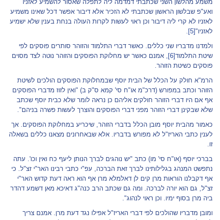
משמע מהלשון השני שכתבתי דמדמה ליה לתפלה שאסור להשמיע לאזניו
ואע"פ שבלשון הראשון שכתבתי לא הזכיר אלא דיבור אפשר דכל שאינו משמיע
לאזניו לא קרי ליה דיבור וכן ראוי לעשות לקרות העולה בנחת בענין שלא ישמיע
לאזניו"
[5]
.
ולמדנו מדבריו שני כללים. כאשר דברי התלמוד והזוהר סותרים פוסקים לפי
שיטת התלמוד
[6]
, אמנם כאשר יש מחלוקת הפוסקים והזוהר נוטה לצד מסוים
פוסקים כשיטת הזוהר.
הרמ"א חולק על הכלל של הבית יוסף שבמחלוקת הפוסקים הולכים לשיטת
הזוהר וכתב במפורש (דרכ"מ או"ח סי' קמא ס"ק ב) "ואין לזוז מדברי הפוסקים
אף אם היו דברי הזוהר חולקים אליהם כן נראה לומר שלא כבית יוסף שכתב
שלא שבקינן דברי הזוהר מפני דברי הפוסקים והוצרך לעשות פשרה בניהם".
כאמור מהבית יוסף מובן הכלל בדברי הזוהר, שיכריע במחלוקת הפוסקים. אך
לענין כתבי האריז"ל לא מפורש בדבריו. אלא שבאחרונים מצאנו כללים בשאלה
זו.
בברכי יוסף (או"ח סי' מו) כתב "יש נוהגים לברך הנותן ליעף כח ואין וכו'. עתה
נתפשט המנהג בגלילותינו לברך זאת הברכה, עפ"י כתבי רבינו האר"י זצ"ל. כי
אף דקבלנו הוראות מרן קים לן דאלמלא מרן אף הוא ראה דעת קדוש האר"י
זצ"ל, גם הוא יורה לברכה. ומה גם שכתב הרב כנה"ג דאיכא מאן דשמע דהדר
ביה מרן בסוף ימיו. וכן ראוי לנהוג".
ומובן מדבריו שהולכים לפי דברי האריז"ל אפילו נגד דעת מרן. אמנם צריך