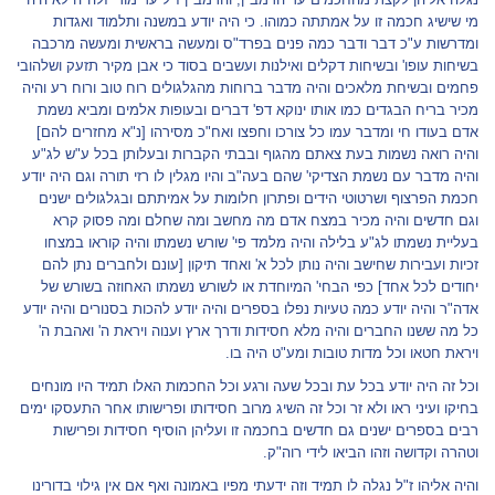
מי שישיג חכמה זו על אמתתה כמוהו. כי היה יודע במשנה ותלמוד ואגדות
ומדרשות ע"כ דבר ודבר כמה פנים בפרד"ס ומעשה בראשית ומעשה מרכבה
בשיחות עופו' ובשיחות דקלים ואילנות ועשבים בסוד כי אבן מקיר תזעק ושלהובי
פחמים ובשיחת מלאכים והיה מדבר ברוחות מהגלגולים רוח טוב ורוח רע והיה
מכיר בריח הבגדים כמו אותו ינוקא דפ' דברים ובעופות אלמים ומביא נשמת
אדם בעודו חי ומדבר עמו כל צורכו וחפצו ואח"כ מסירהו [נ"א מחזרים להם]
והיה רואה נשמות בעת צאתם מהגוף ובבתי הקברות ובעלותן בכל ע"ש לג"ע
והיה מדבר עם נשמת הצדיקי' שהם בעה"ב והיו מגלין לו רזי תורה וגם היה יודע
חכמת הפרצוף ושרטוטי הידים ופתרון חלומות על אמיתתם ובגלגולים ישנים
וגם חדשים והיה מכיר במצח אדם מה מחשב ומה שחלם ומה פסוק קרא
בעליית נשמתו לג"ע בלילה והיה מלמד פי' שורש נשמתו והיה קוראו במצחו
זכיות ועבירות שחישב והיה נותן לכל א' ואחד תיקון [עונם ולחברים נתן להם
יחודים לכל אחד] כפי הבחי' המיוחדת או לשורש נשמתו האחוזה בשורש של
אדה"ר והיה יודע כמה טעיות נפלו בספרים והיה יודע להכות בסנורים והיה יודע
כל מה ששנו החברים והיה מלא חסידות ודרך ארץ וענוה ויראת ה' ואהבת ה'
ויראת חטאו וכל מדות טובות ומע"ט היה בו.
וכל זה היה יודע בכל עת ובכל שעה ורגע וכל החכמות האלו תמיד היו מונחים
בחיקו ועיני ראו ולא זר וכל זה השיג מרוב חסידותו ופרישותו אחר התעסקו ימים
רבים בספרים ישנים גם חדשים בחכמה זו ועליהן הוסיף חסידות ופרישות
וטהרה וקדושה וזהו הביאו לידי רוה"ק.
והיה אליהו ז"ל נגלה לו תמיד וזה ידעתי מפיו באמונה ואף אם אין גילוי בדורינו