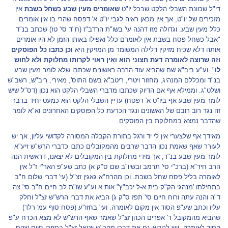
די"ל שכוונת השבלי הלקט שבכל יו"ט
שאומרים מעין שבע כשחל בשבת
אין
מזכירים של יו"ט, אך אין מכאן ראיה לגבי יו"ט א' דפסח שהרי בו אין אומרים
כלל מעין שבע. וגדולה מזו דהנה עי' בשו"ת הרדב"ז (ח"ד סי' טז) שכתב בנ"ד
"אבל כשחל פסח בשבת אין לאומרם כלל ואפילו באותו הזמן לא היו אומרים
אותה דלא שכיח מזיקין דלילה המשומר מן המזיקין היא
וכן כתבו כל הפוסקים
וזה שרוצה לאומרה דעת חצוני הוא ואין ראוי לקרותו מחלוקת ולא לחוש
לו
". וע"ע ביב"א שם שהביא עוד הרבה ראשונים שכתבו שלא לומר מעין שבע
בנ"ד ומכללם המנהיג, מחזור ויטרי, ריטב"א בשם התוס', מאירי, ריב"ש, רשב"ש
ושלט"ג. וממילא אף אם הדיוק שכתבו מדברי השבלי הלקט הוא נכון (דס"ל שיש
לומר מעין שבע אף ביו"ט א' דפסח) עדיין השבלי הלקט הוא כמעט יחיד בדבר
זה נגד רוב רובם של האשונים ונגד הכרעת כל הפוסקים האחרונים וא"א לומר
שהדבר נמצא במחלוקת בין הפוסקים.
מאידך אף שלצערי אין לי יד ורגל בתורת הקבלה המסורה לקדושי עליון, אך יש
לעורר שאף שאמת נכון הדבר שרבים מהמקובלים כתבו כדברי הרש"ש זיע"א
לומר מעין שבע בנ"ד, אך מידי מחלוקת בין המקובלים לא יצאנו, דראשית הנה
הרב חיד"א (ברכ"י סי' תרמב ובשיו"ב שם ס"ק א) כתב שע"פ האר"י ז"ל אין
לאומרה בליל פסח שחל בשבת. וכן מהרח"א גאגין זצ"ל (עי' דברי שלום ח"ב
בתחילתו 'מנהגי הק"ק בית א-ל יכב"ץ" אות א וע"ע שו"ת לב חיים ח"ב סי' צה
ד"ה והנה עתה ורוח חיים סי' תפז ס"ק ג) הביא את דברי הרש"ש זצ"ל וחלק
עליו וכתב שע"פ הסוד אין מקום לאומרה. ועי' בחזו"ע (פסח סוף עמ' רלד)
שהביא מהמקובל ר' אפרים הכהן זצ"ל שאמר שאף הרש"ש לא מצא הכרח ע"פ
הסוד לאומרה. ויש להביא גם את דברי מהר"ש ויטאל זצ"ל בספרו חיים שנים