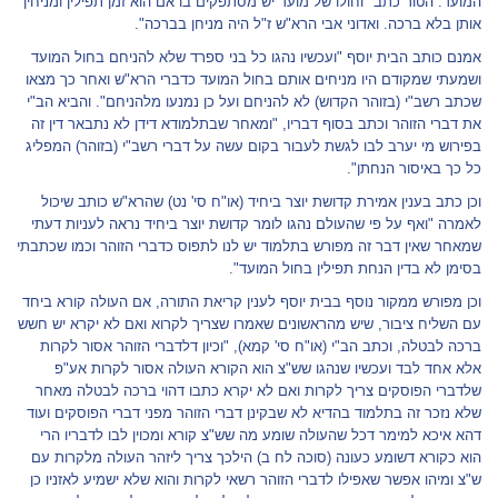
המועד. הטור כתב "וחולו של מועד יש מסתפקים בו אם הוא זמן תפילין ומניחין
אותן בלא ברכה. ואדוני אבי הרא"ש ז"ל היה מניחן בברכה".
אמנם כותב הבית יוסף "ועכשיו נהגו כל בני ספרד שלא להניחם בחול המועד
ושמעתי שמקודם היו מניחים אותם בחול המועד כדברי הרא"ש ואחר כך מצאו
שכתב רשב"י (בזוהר הקדוש) לא להניחם ועל כן נמנעו מלהניחם". והביא הב"י
את דברי הזוהר וכתב בסוף דבריו, "ומאחר שבתלמודא דידן לא נתבאר דין זה
בפירוש מי יערב לבו לגשת לעבור בקום עשה על דברי רשב"י (בזוהר) המפליג
כל כך באיסור הנחתן".
וכן כתב בענין אמירת קדושת יוצר ביחיד (או"ח סי' נט) שהרא"ש כותב שיכול
לאמרה "ואף על פי שהעולם נהגו לומר קדושת יוצר ביחיד נראה לעניות דעתי
שמאחר שאין דבר זה מפורש בתלמוד יש לנו לתפוס כדברי הזוהר וכמו שכתבתי
בסימן לא בדין הנחת תפילין בחול המועד".
וכן מפורש ממקור נוסף בבית יוסף לענין קריאת התורה, אם העולה קורא ביחד
עם השליח ציבור, שיש מהראשונים שאמרו שצריך לקרוא ואם לא יקרא יש חשש
ברכה לבטלה, וכתב הב"י (או"ח סי' קמא), "וכיון דלדברי הזוהר אסור לקרות
אלא אחד לבד ועכשיו שנהגו שש"צ הוא הקורא העולה אסור לקרות אע"פ
שלדברי הפוסקים צריך לקרות ואם לא יקרא כתבו דהוי ברכה לבטלה מאחר
שלא נזכר זה בתלמוד בהדיא לא שבקינן דברי הזוהר מפני דברי הפוסקים ועוד
דהא איכא למימר דכל שהעולה שומע מה שש"צ קורא ומכוין לבו לדבריו הרי
הוא כקורא דשומע כעונה (סוכה לח ב) הילכך צריך ליזהר העולה מלקרות עם
ש"צ ומיהו אפשר שאפילו לדברי הזוהר רשאי לקרות והוא שלא ישמיע לאזניו כן