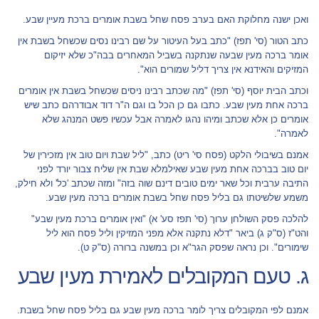
ואכן ישנה מחלוקת האם בערב פסח שחל בשבת אומרים ברכת מעיין שבע.
כתב הטור (סי' תפז) "כתב בעל העיטור על שם רבינו נסים שכשחל בשבת אין
אומר ברכה מעין שבעה שנתקנה בשביל המאחרים בבה"כ שלא יזיקום
המזיקים והאידנא אין צריך דליל שמורים הוא".
וכתב הבית יוסף (סי' תפז) "מה שכתב רבינו ניסים שכשחל בשבת אין אומרים
ברכה אחת מעין שבע. כתבו גם כן הכל בו וגם ה"ר דוד אבודרהם כתב שיש
אומרים כן אלא שכתב ומיהו נהגו לאמרה אבל עכשיו פשט המנהג שלא
לאמרה".
אמנם בשיבולי הלקט (פסח סי' ריט) כתב, "ליל שבת ויום טוב אין מזכירין של
יום טוב בברכה אחת מעין שבע שאילמלא שבת אין שליח צבור יורד לפני
התיבה ערבית וכל שאר ימים טובים דינם שוה בזה" ומזה שכתב 'כל' ולא חילק,
משמע שלשיטתו גם בליל פסח שחל בשבת אומרים ברכה מעין שבע.
להלכה פסק השולחן ערוך (סי' תפז סע' א) "ואין אומרים ברכת מעין שבע"
והט"ז (ס"ק ג) ביאר "דלא נתקנה אלא מפני המזיקין וליל פסח הוא ליל
שימורים". וכן נראה שפסק הגר"א וכן במשנה ברורה (ס"ק ט).
ג. טעם המקובלים לאמירת מעין שבע
אמנם לפי המקובלים צריך לומר ברכה מעין שבע גם בליל פסח שחל בשבת.