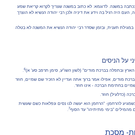
 נכתבה במשנה. לדוגמא: לא כתוב במשנה שצריך לקרוא קריאת שמע
 העם היה רגיל בה וידע את דיניה ולכן רבי יהודה הנשיא לא הוצרך
 במגילת תענית, ובזמן שסדר רבי יהודה הנשיא את המשנה לא בטלה
ני על הניסים
6
הארץ ובתפלה בברכת מודים" (לשון השו"ע, סימן תרפב סע' א)
.
רכת מודים, אפילו אמר ברוך אתה ועדיין לא הזכיר שם שמיים, חוזר
מיים בחתימת הברכה - אינו חוזר.
כה (כדלעיל) חוזר.
שמגיע להרחמן- "הרחמן הוא יעשה לנו נסים ונפלאות כשם שעשית
7
ם מהמילים "בימי מתיתיהו" עד הסוף
.
ות- מסכת