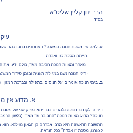
הרב ינון קליין שליט"א
בס"ד
עיקר
א.
למה אין מסכת חנוכה במשנה? האחרונים כתבו כמה טעמ
-הייתה מסכת כזו ואבדה
- מאחר ומצוות חנוכה חביבה מאד, כולם ידעו את הלכו
- דיני חנוכה נשנו במגילת תענית ובזמן סידור המשנה 
ב.
בימי חנוכה אומרים 'על הניסים' בתפילה ובברכת המזון. ש
א. מדוע אין 
דיני הדלקת נר חנוכה נלמדים בברייתא בפרק שני של מסכת ש
חנוכה? מדוע מצוות חנוכה "החביבה עד מאד" (כלשון הרמב"
התשובה הראשונה היא מרבי אברהם בן הגאון מוילנא. הוא 
2
לצערנו, מסכת זו אבדה
ככל הנראה.