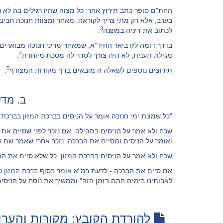
החת"ם סופר כתב תירוץ אחר: כל מצוה שהיו רגילים בה לא
בערב, אלא רק מתי צריך לקוראה. מאחר ומצוות חנוכה חביבה,
3
לכתוב את דיניה במשנה
.
בדרך דומה לזו ביאר החיד"א, שמאחר שדיני חנוכה מבוארים
4
מגילת תענית, לא היה צורך לסדר לה מסכת מיוחדת
.
5
תירוצים נוספים לשאלה זו מובאים בדף מקורות המצורף
.
ב. מדי
"כל שמונת ימי חנוכה אומר על הניסים בברכת המזון בברכת 
שכח ולא אמר על הניסים בתפילה: אם נזכר לפני שסיים את ב
ואומר על הניסים ומסיים את הברכה. נזכר אחרי שאמר שם ש
שכח ולא אמר על הניסים בברכת המזון: כל שלא סיים את הבר
אם סיים את הברכה - לדעת רמ"א אומר בסוף ברכת המזון כ
לאבותינו בימים ההם בזמן הזה" וממשיך את נוסח על הניסי
להורדת הקובץ: מקורות והער