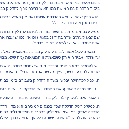
ג. גם אישה כמו איש חייבת בהדלקת נרות, ומה שנוהגים שא
ביסוד הדברים גם האישה כמו האיש צריכה צריך להדליק בבי
והוא הדין שהאיש יוצא בהדלקת אשתו ואם אין האיש בבית ב
בבית בזמן ולא תחכה לו כלל.
ממילא גם אם מזמינים אשה בודדת לביתם להדלקת נרות אי
שם שאז לעיתים שייך בה דין אכסנאי) וכן אין נכון שיעברו א
אדם לחברו שאז יש לשאול באופן פרטני).
על שולחן אביו' הוא רק כשבאמת זו המציאות (מה שלא מצוי 
ויש להסביר במאור פנים ובדרכי נעם ש'שמחת חנוכה' היא מ
שנראה לנו בעין בשר, ועיין מה שביאר בזה הנצי"ב בהעמק דב
ה. כנ"ל לכתחילה יבקשו משליח להדליק בשבילם בזמן בביתם
ו. זו עוד סיבה להעדיף את הפתרון של הדלקה ע"י שליח בזמן
ז. לגבי האם להעדיף להדליק בחדר השינה או בחדר האוכל של
ח. כמש"כ לעיל הדלקה שכזו בכנסים למיניהם היא מדין הדל
הדלקה שכזו) וכמו שמי שמדליק בבהכנ"ס חוזר ומדליק בביתו 
שההשוואה לבהכנ"ס אינה פשוטה כלל אך הרוצה לברך יש לו 