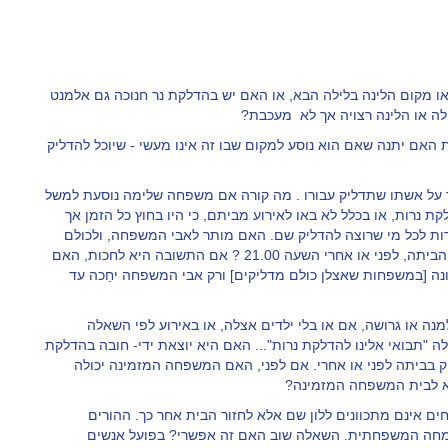
או מקום הלינה בלילה הבא, או האם יש בהדלקת נר חנוכה גם אלמנט
לה או הלינה רצויה אך לא מעכבת?
ת האם יתנה שאם הוא נוסע למקום שבו זה אינו מעשי - שיוכל להדליק
וך על אשתו שתדליק עבורו . מה קורה אם משפחה שלימה נוסעת למשל
ת נרות, או בכלל לא באו לאירוע מביתם, כי היו בחוץ כל הזמן אך
רות לכל מי שרוצה להדליק שם. האם מותר לאבי המשפחה, ולכולם
בעצם להדליק שם בברכה? או לחכות עד שהמשפחה חוזרת הביתה, לפני או אחרי השעה 21.00 ? אם התשובה היא לחכות, האם
ונה [במשפחות שאצלן כולם מדליקים] ורק אבי המשפחה יחַכה עד
מנה או גרושה, אם או בלי ילדים אצלה, או באירוע לפי השאלה
 "תבואי אלינו להדלקת נרות"... האם היא יוצאת ידי- חובה בהדלקת
 בביתה לפני או אחרי. אם לפני, האם המשפחה המזמינה יכולה
א לבית המשפחה המזמינה?
ם אינם מתכוונים ללון שם אלא לחזור הבית אחר כך. ההורים
השִמחה המשפחתית. השאלה שוב האם זה אפשרי? בפועל אנשים