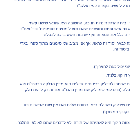
תדל להשיב בקצרה כפי הנלענ"ד.
ן בית להדלקת נרות חנוכה, התשובה היא שודאי שישנו
קשר
א
נר איש וביתו
וחושבים שאם נסע ל'מסיבת סופגניות' וכד' ואח"כ
קיים כלל את המצווה ואף יש בזה חשש ברכה לבטלה.
 לבאר יסוד זה כראוי, אך אני מצ"ב
שני סימנים מתוך ספרי 'בגדי
יסוד זה.
י יכול כעת להאריך).
דווקא בלנ"ד.
ים שכתבו להדליק בכינוסים גדולים הוא מדין הדלקה בבהכנ"ס ולא
טלה (פרט למי שמדליק שם מדין בהכנ"ס וגם זה רק לדעת חלק
ים שידליק בשבילם בזמן בתורת שליח ואם אין שום אפשרות כזו
בקובץ המצורף).
צוות חינוך היא לאמיתה של תורה ולא לדברים שהם לא לפי ההלכה.