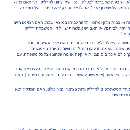
יש בעיה של ברכה לבטלה... נכון שה' ציוונו להדליק , אך האם כאן -
הסמוך על שולחן אביו", אפילו אם זה רק לשעתיים ... ועל סמך זה
ו בבית מלון ומתכוון לחזור לביתו במוצאי שבת. האם רצוי או חייב
 יחזרו לביתם? או האם יש אפשרות ש י ל ד י המשפחה ידליקו
בית ?
התשובה היא להדליק בבית כשחוזרים האם אבי המשפחה, וכל
פני שהם בעצמם הדליקו נרות? זה חשוב במיוחד במפגשים
כולם אוכלים סופגניות או קפה או מה שנהוג אצל כל משפחה, עם
ק נרות בחדר אוכל או בחדר הפרטי. אם בחדר הפרטי, בעצם אף אחד
 שם חצי שעה [אי אפשר להשאיר נרות לבד , מסיבות בטיחות]. האם
אחד המשתתפים להדליק נרות בציבור עבור כולם. האם המדליק יצא
ולנים שם.
ל מאוד עומד בראשכם והוא ידידי הרב... שליט"א והוא ראוי להשיב