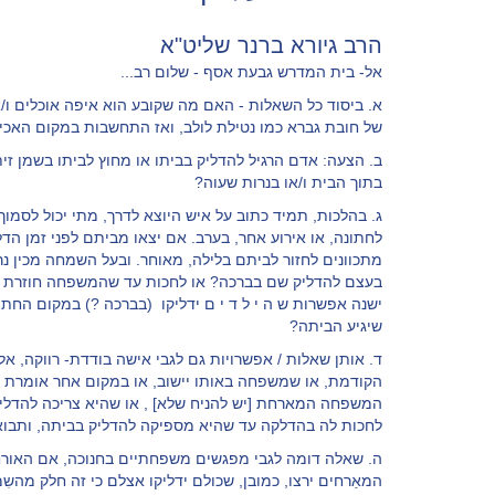
הרב גיורא ברנר שליט"א
אל- בית המדרש גבעת אסף - שלום רב...
א. ביסוד כל השאלות - האם מה שקובע הוא איפה אוכלים ו/
של חובת גברא כמו נטילת לולב, ואז התחשבות במקום האכי
ב. הצעה: אדם הרגיל להדליק בביתו או מחוץ לביתו בשמן זי
בתוך הבית ו/או בנרות שעוה?
ג. בהלכות, תמיד כתוב על איש היוצא לדרך, מתי יכול לסמ
לחתונה, או אירוע אחר, בערב. אם יצאו מביתם לפני זמן הדלק
מתכוונים לחזור לביתם בלילה, מאוחר. ובעל השמחה מכין נ
ישנה אפשרות ש ה י ל ד י ם ידליקו (בברכה ?) במקום החת
שיגיע הביתה?
ד. אותן שאלות / אפשרויות גם לגבי אישה בודדת- רווקה, אל
הקודמת, או שמשפחה באותו יישוב, או במקום אחר אומרת לה
המשפחה המארחת [יש להניח שלא] , או שהיא צריכה להדליק
לחכות לה בהדלקה עד שהיא מספיקה להדליק בביתה, ותבו
ה. שאלה דומה לגבי מפגשים משפחתיים בחנוכה, אם האורחי
המאַרחים ירצו, כמובן, שכולם ידליקו אצלם כי זה חלק מ