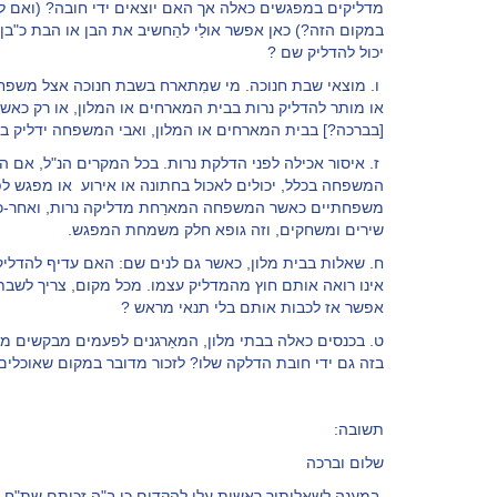
מדליקים במפגשים כאלה אך האם יוצאים ידי חובה? (ואם לא, 
במקום הזה?) כאן אפשר אולַי להַחשיב את הבן או הבת כ"בן 
יכול להדליק שם ?
ו. מוצאי שבת חנוכה. מי שמִתארח בשבת חנוכה אצל משפחה א
או מותר להדליק נרות בבית המארחים או המלון, או רק כאשר
[בברכה?] בבית המארחים או המלון, ואבי המשפחה ידליק ב
ז. איסור אכילה לפני הדלקת נרות. בכל המקרים הנ"ל, אם 
המשפחה בכלל, יכולים לאכול בחתונה או אירוע או מפגש ל
משפחתיים כאשר המשפחה המארַחת מדליקה נרות, ואחר-כך 
שירים ומשחקים, וזה גופא חלק משמחת המפגש.
ח. שאלות בבית מלון, כאשר גם לנים שם: האם עדיף להדלי
אינו רואה אותם חוץ מהמדליק עצמו. מכל מקום, צריך לשבת
אפשר אז לכבות אותם בלי תנאי מראש ?
ט. בכנסים כאלה בבתי מלון, המאַרגנים לפעמים מבקשים מ
בזה גם ידי חובת הדלקה שלו? לזכור מדובר במקום שאוכלים 
תשובה:
שלום וברכה
במענה לשאלותיך ראשית עלי להקדים כי ב"ה זכיתם שת"ח גדו