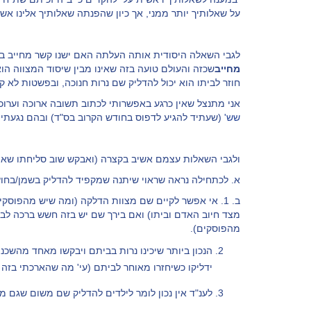
על שאלותיך יותר ממני, אך כיון שהפנתה שאלותיך אלינו אש
לגבי השאלה היסודית אותה העלתה האם ישנו קשר מחייב בי
מחייב
שכזה והעולם טועה בזה שאינו מבין שיסוד המצווה הו
חוזר לביתו הוא יכול להדליק שם נרות חנוכה, ובפשטות לא 
אני מתנצל שאין כרגע באפשרותי לכתוב תשובה ארוכה וערוכה
שש'
(שעתיד להגיע לדפוס בחודש הקרוב בס"ד) ובהם נגעתי ב
ולגבי השאלות עצמם אשיב בקצרה (ואבקש שוב סליחתו שאיננ
א. לכתחילה נראה שראוי שיתנה שמקפיד להדליק בשמן/בחוץ 
ב. 1. אי אפשר לקיים שם מצוות הדלקה (ומה שיש מהפוסק
מצד חיוב האדם וביתו) ואם בירך שם יש בזה חשש ברכה לב
מהפוסקים).
הנכון ביותר שיכינו נרות בביתם ויבקשו מאחד מהשכנ
ידליקו כשיחזרו מאוחר לביתם (עי' מה שהארכתי בזה 
לענ"ד אין נכון לומר לילדים להדליק שם משום שגם מ