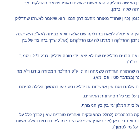
ין האישה מדליקה הוא משום שאשתו כגופו ויוצאת בהדלקתו אך
תה שלה ובזמן.
זמן (כגון שחוזר מאוחר מהעבודה) הנכון הוא שיאמר לאשתו שתדליק
ן היא יכולה לצאת בהדלקה שם אלא דווקא בביתה (אא"כ היא ישנה
ת זמן ההדלקה וימתינו לה עם הדלקתם (אא"כ שייך בזה צד של בין
ד. כמש"כ לעיל אסור לבנים להדליק בברכה במפגשים כאלה ואם הבנים מדליקים שם לא יצאו ידי חובה וידליקו כנ"ל ב/2. ו'סמוך
בד"כ).
ה שהתורה הגדירה כשמחה והיינו ע"פ ההלכה המסורה בידנו ולא מה
ר (במדבר פט"ו פס' מא).
 שלהם ואם אין אפשרות אז ידליקו כשיגיעו בהמשך הלילה לביתם.
 על פני כל הפתרונות האחרים.
 בית המלון עי' בקובץ המצורף.
קה בבכהכנ"ס (לחלק מהפוסקים ואחרים סוברים שאין לברך כלל על
הוא הדין כאן (אני באופן אישי לא הייתי מדליק בכנסים כאלה משום
על מי לסמוך).