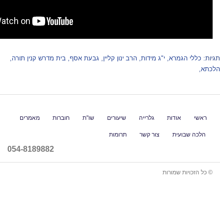
 מידות
,
הרב ינון קליין
,
גבעת אסף
,
בית מדרש קנין תורה
,
גלרייה
שיעורים
שו"ת
חוברות
מאמרים
ור קשר
תרומות
054-8189882