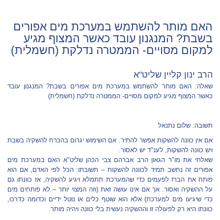
האם מותר להשתמש במערכת מים אפורים
בשבת? המנגנון עובד כאשר המצוף מגיע
למקום מסויים- הממטרה נדלקת (חשמלית)
הרב ינון קליין שליט"א
שאלה: האם מותר להשתמש במערכת מים אפורים בשבת? המנגנון עובד
כאשר המצוף מגיע למקום מסויים- הממטרה נדלקת (חשמלית)
תשובה: שלום נתנאל
אם אין כוונה להשקות אפשר להתיר. אם השימוש יגרום בהכרח להשקיה בשבת
ויש כוונה להשקות, לענ"ד יש לאסור.
שאלתי את מו"ר הגאון הרב אברהם צבי הכהן שליט"א האם במערכת מים
אפורים זה נחשב תמיד לכוונה להשקות – תשובתו: הכל לפי האדם, אם הוא
פותח את הברז לפעמים כדי שהמערכת תתמלא ויגיע להשקיה, אז כוונתו גם
על ההשקיה ואסור. אך אם אינו עושה זאת (וזה המצוי יותר – לא פותחים מים
כדי שיגיעו מים למערכת) אלא הוא שוטף כלים או נוטל ידיים וכדומה כדרכו,
כוונתו היא רק לפעולה זו וההשקיה נעשית בלי כוונה ויהיה מותר.