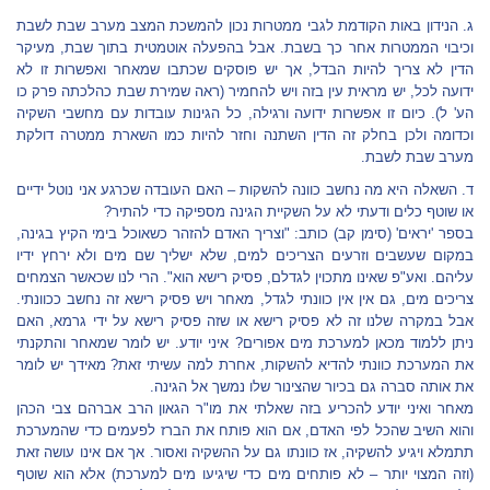
ג. הנידון באות הקודמת לגבי ממטרות נכון להמשכת המצב מערב שבת לשבת
וכיבוי הממטרות אחר כך בשבת. אבל בהפעלה אוטמטית בתוך שבת, מעיקר
הדין לא צריך להיות הבדל, אך יש פוסקים שכתבו שמאחר ואפשרות זו לא
ידועה לכל, יש מראית עין בזה ויש להחמיר (ראה שמירת שבת כהלכתה פרק כו
הע' ל). כיום זו אפשרות ידועה ורגילה, כל הגינות עובדות עם מחשבי השקיה
וכדומה ולכן בחלק זה הדין השתנה וחזר להיות כמו השארת ממטרה דולקת
מערב שבת לשבת.
ד. השאלה היא מה נחשב כוונה להשקות – האם העובדה שכרגע אני נוטל ידיים
או שוטף כלים ודעתי לא על השקיית הגינה מספיקה כדי להתיר?
בספר 'יראים' (סימן קב) כותב: "וצריך האדם להזהר כשאוכל בימי הקיץ בגינה,
במקום שעשבים וזרעים הצריכים למים, שלא ישליך שם מים ולא ירחץ ידיו
עליהם. ואע"פ שאינו מתכוין לגדלם, פסיק רישא הוא". הרי לנו שכאשר הצמחים
צריכים מים, גם אין אין כוונתי לגדל, מאחר ויש פסיק רישא זה נחשב ככוונתי.
אבל במקרה שלנו זה לא פסיק רישא או שזה פסיק רישא על ידי גרמא, האם
ניתן ללמוד מכאן למערכת מים אפורים? איני יודע. יש לומר שמאחר והתקנתי
את המערכת כוונתי להדיא להשקות, אחרת למה עשיתי זאת? מאידך יש לומר
את אותה סברה גם בכיור שהצינור שלו נמשך אל הגינה.
מאחר ואיני יודע להכריע בזה שאלתי את מו"ר הגאון הרב אברהם צבי הכהן
והוא השיב שהכל לפי האדם, אם הוא פותח את הברז לפעמים כדי שהמערכת
תתמלא ויגיע להשקיה, אז כוונתו גם על ההשקיה ואסור. אך אם אינו עושה זאת
(וזה המצוי יותר – לא פותחים מים כדי שיגיעו מים למערכת) אלא הוא שוטף