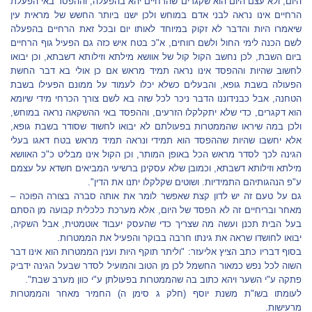
היום, ולא עצם היום הוא שקגרים שהרחיים יהא בהפעלה, וההפסד באי הפעלת
הרחיים אינו נראה לבני אדם במוחש ולכן ישנו ביותר החשש של מראית עין
שיאמרו היות והדבר לא זקוק במיוחד לאותו יום ובכל זאת הרחיים בהפעלה
לשם הכנה לימי החול ולשם רווחים, א"כ בטח איש כזה גם הפעיל גוף הרחיים
ביום השבת, לכן נחשב הקול קול של אוושא מילתא וזילותא דשבתא, וכן יבואו
לחשוב שהיות וההפסד אינו נראה תמיד מראש אם כן אולי בא דבר החשת
הפעולה בשבת גופא, והבעלים כשלא יכלו לעמוד על ממונם הפעילו בשבת
הטחנה, אבל כבנידוננו הדבר ניכר לכל שזה בא לשם צורך הכרחי מידי שיומא
הוא דקגרים, כדי שלא יתקלקלו הזרעים, וההפסד באי ההשקאה נראה במוחש,
ולכן במה שיראו שהממטרות בפעולתם לא יבואו לחשוד שסודר בשבת גופא,
אלא יחשבו שהיות שההפסד הוא תמידי ונראה תמיד מראש בטח דאגו בעלי
הגינה לכך לסדר מראש הכל באופן המותר, וכן הקול אינו מבליט כ"כ האוושא
מילתא וזילותא דשבתא, וכמובן שלא עסקינן ברשיעי המביאים חשדא על עצמם
ע"פ הנהגותיהם התמידיות. ושוטים שקלקלו יתנו את הדין".
גם על טעם זה יש לדון קצת שאפשר לומר את אותה סברה בצורה הפוכה –
מאחר ובריחיים זה לא הפסד של היום, אלא מערכת כלכלית קבועה מן הסתם
בעל הבית תכנן ועשה מה שצריך כדי שהעסק יעבוד אוטמטית, אבל השקיה,
יבואו לחושדו שראה את גינתו חרבה בבוקר והפעיל את הממטרות.
בסוף דבריו כתב הציץ אליעזר: "וליתר תוקף היות וענין הממטרות הוא אינו דבר
השוה לכל נפש כמאור החשמל לכן מן הטוב והמועיל לסדר שבעל הגינה ידביק
פתקה ע"י השער ויהא כתוב בה שהממטרות בפעולתן ע"י כוון מערב שבת".
לעומתו בשו"ת משנת יוסף (חלק ג סימן ה) החמיר מאחר והממטרות
מרעישות.