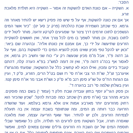
הסבר:
א. השקייה – אם כוונת האדם להשקות זה אסור – השקייה היא תולדת מלאכת
זורע.
אך אם אין כוונה להשקות, אף על פי שיש פה פסיק רישא יש להתיר מאחר וזה
גרמא. כפי שכתב השמירת שבת כהלכתה (פרק יב סע' יט): "כיור אשר המים
הנשפכים לתוכו זורמים דרך צינור עד שמגיעים לקרקע זרועה, מותר ליטול ידים
לתוכו בשבת, וכן מותר לשפוך בו מים לכל צורך אחר, ואין חוששים להשקיית
הזרעים שתיעשה על ידי כך, אם אמנם אין כוונתו אליה". ובהערה שם ביאר:
"וכאן יש להקל טפי מכיון שאינו מכוין להוציא המים כדי להשקות בהם, ואף על
גב דהוה פ"ר, אבל מ"מ מכיון שנעשה רק ע"י כוח שני וחשיב רק גרמא, אין
לאסור אף בכה"ג דהוה פ"ר, ואין זה דומה למש"כ בפ"א הערה קלה, דהתם
קעביד בידים ומכוין, ואילו הכא לא קחשיב כלל על ההשקאה; שמעתי מהגרש"ז
אויערבך זצ"ל, שו"ת הר צבי או"ח סי' רז ושם בט"ל הרים, הזורע, ס"ק ד, ועיין
גם הגהות הח"ס על שו"ע סימן רנב מ"א ס"ק כ ושו"ת אבני נזר או"ח סימן קטז.
ועיין בשלחן שלמה סי' רנב בהערה ד".
וכן פסק הגר"ע יוסף בחזון עובדיה שבת חלק ד (עמוד י) בשם כמה פוסקים.
והביא מההר צבי (או"ח סימן רז) שכתב כמה סברות להקל: "שכיון שהכיור הוא
רחוק מהזרעים יותר מארבע אמות אינו אלא גרמא בעלמא. ועוד שהשדה
הזרועה כבר רוותה מן המים, ומה שנתווסף בשבת עצמה אין בה תועלת
לצמיחת הזרעים, ולכן יש להתיר. ועוד שאף הזריעה עצמה, זאת מלאכה
שאסרה תורה, אבל השקאת מים לזרעים הוי תולדה, ולכן כל שאפשר שבלי
תוספת המים של יום השבת היו הזרעים גדלים שאינם צמאים למים, ואפשר
שהמים הנשפכים שם ביום השבת, אינם מוסיפים לצמיחה כלל, אם כן אין זה