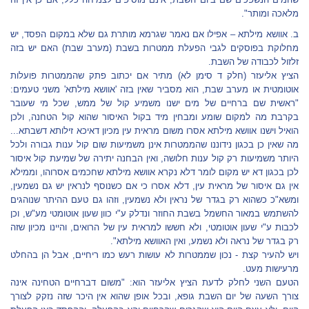
מלאכה ומותר".
ב. אוושא מילתא – אפילו אם נאמר שגרמא מותרת גם שלא במקום הפסד, יש
מחלוקת בפוסקים לגבי הפעלת ממטרות בשבת (מערב שבת) האם יש בזה
זלזול לכבודה של השבת.
הציץ אליעזר (חלק ד סימן לא) מתיר אם יכתוב פתק שהממטרות פועלות
אוטומטית או מערב שבת, הוא מסביר שאין בזה 'אוושא מילתא' משני טעמים:
"ראשית שם ברחיים של מים ישנו משמיע קול של ממש, שכל מי שעובר
בקרבת מה למקום שומע ומבחין מיד בקול האיסור שהוא קול הטחנה, ולכן
הואיל וישנו אוושא מילתא אסרו משום מראית עין מכיון דאיכא זילותא דשבתא...
מה שאין כן בכגון נידוננו שהממטרות אינן משמיעות שום קול ענות גבורה ולכל
היותר משמיעות רק קול ענות חלושה, ואין הבחנה יתירה של שמיעת קול איסור
לכן בכגון דא יש מקום לומר דלא נקרא אוושא מילתא שחכמים אסרוהו, וממילא
אין גם איסור של מראית עין, דלא אסרו כי אם כשנוסף לנראין יש גם נשמעין,
ומשא"כ כשהוא רק בגדר של נראין ולא נשמעין, וזהו גם טעם ההיתר שנוהגים
להשתמש במאור החשמל בשבת החוזר ונדלק ע"י כוון שעון אוטומטי מע"ש, וכן
לכבות ע"י שעון אוטומטי, ולא חששו למראית עין של הרואים, והיינו מכיון שזה
רק בגדר של נראה ולא נשמע, ואין האוושא מילתא".
ויש להעיר קצת - נכון שממטרות לא עושות רעש כמו ריחיים, אבל הן בהחלט
מרעישות מעט.
הטעם השני לחלק לדעת הציץ אליעזר הוא: "משום דברחיים הטחינה אינה
צורך השעה של יום השבת גופא, ובכל אופן שהוא אין היכר שזה נזקק לצורך