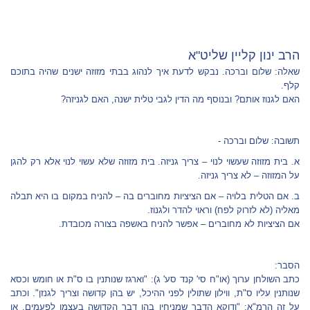
הרב ינון קליין שליט"א
שאלה: שלום וברכה. נבקש לדעת איך לנהוג בבתי מזוזה ישנים שהיה בתוכם
קלף.
האם לגנוז אותם? ובנוסף מה הדין לגבי טלית ישנה, האם לגניזה?
תשובה: שלום וברכה -
א. בית מזוזה שעשוי לנוי – צריך גניזה. בית מזוזה שלא עשוי לנוי אלא רק להגן
על המזוזה – לא צריך גניזה.
ב. אם הטלית בלויה – אם הציציות מחוברים בה – להניח במקום בו היא תבלה
מאליה (לא לזרוק לפח) וראוי להדר ולגנוז.
אם הציציות לא מחוברים – אפשר להניח באשפה בצורה מכובדת.
הסבר:
כתב השולחן ערוך (או"ח סי' קנד סע' ג): "וארגז שנותנין בו ס"ת או חומש וכסא
שנותנין עליו ס"ת, ווילון שתולין לפני ההיכל, יש בהן קדושה וצריך לגנזן". וכתב
על זה הרמ"א: "ודוקא הדבר שמניחין בהן דבר הקדושה בעצמו לפעמים, או