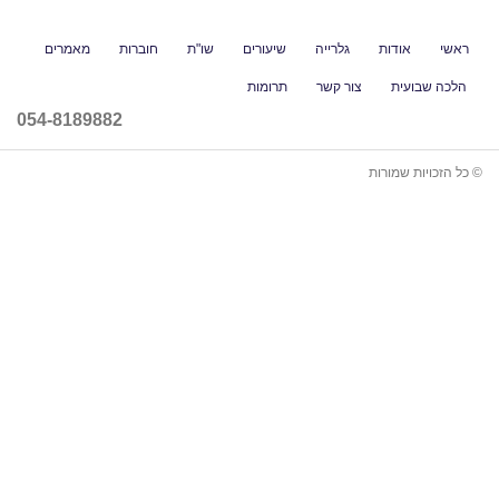
גלרייה
שיעורים
שו"ת
חוברות
מאמרים
ור קשר
תרומות
054-8189882