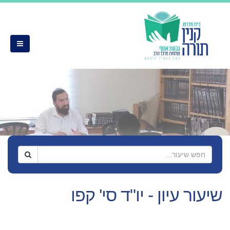
 - יו"ד סי' קפו