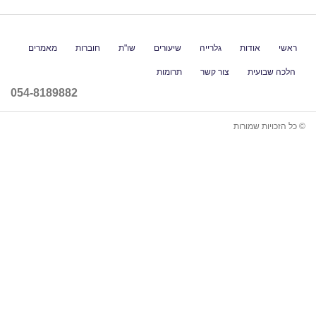
גלרייה
שיעורים
שו"ת
חוברות
מאמרים
ור קשר
תרומות
054-8189882