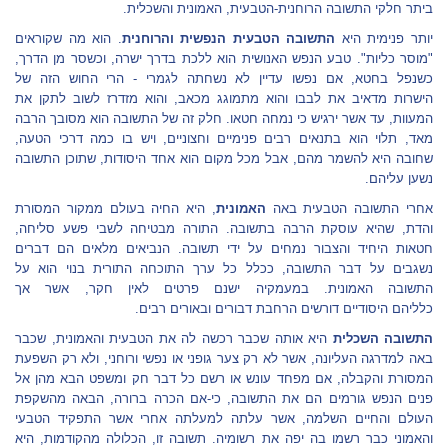
ביתר חלקי התשובה הרוחנית-הטבעית, האמונית והשכלית.
יותר פנימית היא
התשובה הטבעית הנפשית והרוחנית
. הוא מה שקוראים
"מוסר כליות". טבע הנפש האנושית הוא ללכת בדרך ישרה, וכשסר מן הדרך,
כשנפל בחטא, אם נפשו עדיין לא נשחתה לגמרי - הרי החוש הזה
של
הישרות
מדאיב את לבבו והוא מתמוגג מכאב, והוא מזדרז לשוב לתקן את
המעוות, עד אשר ירגיש כי נמחה חטאו. חלק זה של התשובה הוא מסובך הרבה
מאד, תלוי הוא בתנאים רבים פנימיים וחצוניים, ויש בו כמה
דרכי הטעה
,
שחובה היא להשמר מהם, אבל מכל מקום הוא אחד היסודות, שתוכן התשובה
נשען עליהם.
אחרי התשובה הטבעית באה
האמונית
, היא החיה בעולם ממקור המסורת
והדת, שהיא עוסקת הרבה בתשובה. התורה מבטיחה לשבי פשע סליחה,
חטאות היחיד והצבור נמחים על ידי תשובה. הנביאים מלאים הם דברים
נשגבים על דבר התשובה,
ככלל
כל ערך
התוכחה התורית
בנוי הוא על
התשובה האמונית. במעמקיה ישנם פרטים לאין חקר, אשר
אך
כלליהם
היסודיים דורשים הרחבת דבורים ובאורים רבים.
התשובה השכלית
היא אותה שכבר רכשה לה את הטבעית והאמונית, שכבר
באה למדרגה העליונה, אשר לא רק צער גופני או נפשי ורוחני, ולא רק השפעת
המסורת והקבלה, אם מפחד עונש או
רשם
כל דבר חק ומשפט הבא מהן אל
פנים הנפש גורמים הם את התשובה, כי-אם הכרה ברורה, הבאה מהשקפת
העולם והחיים השלמה, אשר עלתה למעלתה אחרי אשר התפקיד הטבעי
והאמוני כבר רשמו בה יפה את רשומיה. תשובה זו, הכלולה מהקודמות, היא