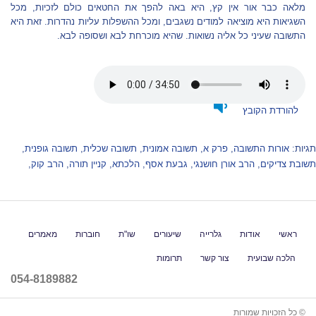
מלאה כבר אור אין קץ, היא באה להפך את החטאים כולם לזכיות, מכל
השגיאות היא מוציאה למודים נשגבים, ומכל ההשפלות עליות נהדרות. זאת היא
התשובה שעיני כל אליה נשואות. שהיא מוכרחת לבא ושסופה לבא.
להורדת הקובץ
תגיות:
אורות התשובה
,
פרק א
,
תשובה אמונית
,
תשובה שכלית
,
תשובה גופנית
,
תשובת צדיקים
,
הרב אורן חושנגי
,
גבעת אסף
,
הלכתא
,
קניין תורה
,
הרב קוק
,
ראשי
אודות
גלרייה
שיעורים
שו"ת
חוברות
מאמרים
הלכה שבועית
צור קשר
תרומות
054-8189882
© כל הזכויות שמורות