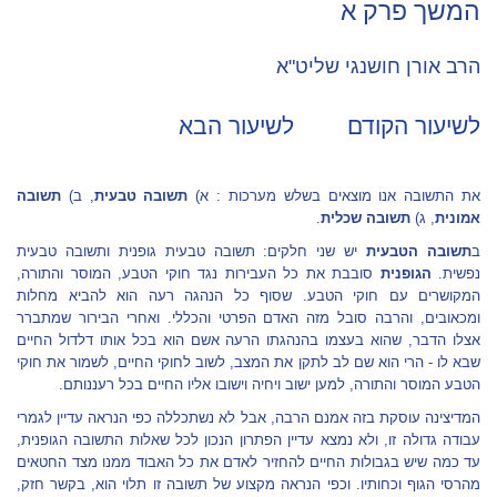
המשך פרק א
הרב אורן חושנגי שליט"א
לשיעור הקודם
לשיעור הבא
את התשובה אנו מוצאים בשלש מערכות : א)
תשובה טבעית
, ב)
תשובה
אמונית
, ג)
תשובה שכלית
.
ב
תשובה הטבעית
יש שני חלקים: תשובה טבעית גופנית ותשובה טבעית
נפשית.
הגופנית
סובבת את כל העבירות נגד חוקי הטבע, המוסר והתורה,
המקושרים עם חוקי הטבע. שסוף כל הנהגה רעה הוא להביא מחלות
ומכאובים, והרבה סובל מזה האדם הפרטי והכללי. ואחרי הבירור שמתברר
אצלו הדבר, שהוא בעצמו בהנהגתו הרעה אשם הוא בכל אותו דלדול החיים
שבא לו - הרי הוא שם לב לתקן את המצב, לשוב לחוקי החיים, לשמור את חוקי
הטבע המוסר והתורה, למען ישוב ויחיה וישובו אליו החיים בכל רעננותם.
המדיצינה
עוסקת בזה אמנם הרבה, אבל לא נשתכללה כפי הנראה עדיין לגמרי
עבודה גדולה זו, ולא נמצא עדיין הפתרון הנכון לכל שאלות התשובה הגופנית,
עד כמה שיש בגבולות החיים להחזיר לאדם את כל האבוד ממנו מצד החטאים
מהרסי הגוף וכחותיו. וכפי הנראה מקצוע של תשובה זו תלוי הוא, בקשר חזק,