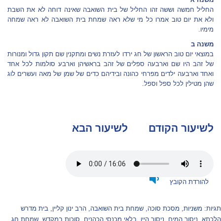
החליל חמשה וששה זהו החליל של בית השואבה שאינה דוחה לא את השבת
ולא את יום טוב אמרו כל מי שלא ראה שמחת בית השואבה לא ראה שמחה
מימיו.
משנה ב
במוצאי יום טוב הראשון של חג ירדו לעזרת נשים ומתקנין שם תקון גדול ומנורות
של זהב היו שם וארבעה ספלים של זהב בראשיהן וארבע סולמות לכל אחד
ואחד וארבעה ילדים מפרחי כהונה ובידיהם כדים של שמן של מאה ועשרים לוג
שהן מטילין לכל ספל וספל.
לשיעור הקודם
לשיעור הבא
להורדת הקובץ
תגיות:
משניות
,
מסכת סוכה
,
שמחת בית השואבה
,
הרב ינון קליין
,
בית מדרש
הלכתא
,
ניסוך המים
,
ניסוך היין
,
בלאי מכנסי הכהנים
,
סוכות במקדש
,
שמחת חג
,