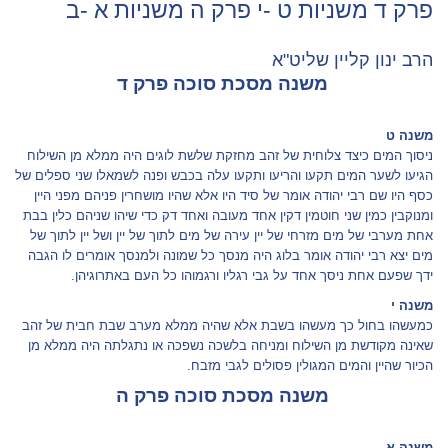
פרק ד משניות ט -י פרק ה משניות א -ב
הרב ינון קליין שליט"א
משנה מסכת סוכה פרק ד
משנה ט
ניסוך המים כיצד צלוחית של זהב מחזקת שלשת לוגים היה ממלא מן השילוח
הגיעו לשער המים תקעו והריעו ותקעו עלה בכבש ופנה לשמאלו שני ספלים של
כסף היו שם רבי יהודה אומר של סיד היו אלא שהיו מושחרין פניהם מפני היין
ומנוקבין כמין שני חוטמין דקין אחד מעובה ואחד דק כדי שיהו שניהם כלין בבת
אחת מערבי של מים מזרחי של יין עירה של מים לתוך של יין ושל יין לתוך של
מים יצא רבי יהודה אומר בלוג היה מנסך כל שמונה ולמנסך אומרים לו הגבה
ידך שפעם אחת ניסך אחד על גבי רגליו ורגמוהו כל העם באתרוגיהן.
משנה י
כמעשהו בחול כך מעשהו בשבת אלא שהיה ממלא מערב שבת חבית של זהב
שאינה מקודשת מן השילוח ומניחה בלשכה נשפכה או נתגלתה היה ממלא מן
הכיור שהיין והמים המגולין פסולים לגבי מזבח.
משנה מסכת סוכה פרק ה
משנה א