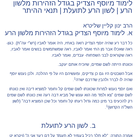
לימוד מיוסף הצדיק בגודל הזהירות מלשון
הרע | לשון הרע לתועלת | תנאי ההיתר
הרב ינון קליין שליט"א
א. לימוד מיוסף הצדיק בגודל הזהירות מלשון הרע
כל דבר רע שהיה יוסף הצדיק רואה באחיו, היה אומר לאביו (רש"י עה"ת). כגון-
ראה שאכלו אבר מן החי ואמר לאביו, ראה שמשתמשים בנשים ואמר לאביו,
ראה שקוראים לבני השפחות- עבדים, ואמר לאביו.
וכוונתו הייתה לשם שמיים, שיוכיח אותם יעקב.
אבל השבטים היו גם כן צדיקים, ומעשיהם היו על פי ההלכה. ולכן נענש יוסף
1
שהיה לו לברר ולהבין שדרכם ישרה
.
ואם יוסף נענש למרות שכוונתו לשם שמים קל וחומר למוציא דיבה ואין כוונתו
לשם שמים "צא ולמד מה הוא עונש של מביא דבה רעה ואין כוונתו לשם שמים
רק להכעיס בר מינן כמה גדול רעתו קל וחומר וכל שכן המוציא דבה" (לשון
1
השל"ה הקדוש)
.
ב. לשון הרע לתועלת
אמרה התורה: "לֹא תֵלֵךְ רָכִיל בְּעַמֶּיךָ לֹא תַעֲמֹד עַל דַּם רֵעֶךָ אֲנִי ה'' (ויקרא יט