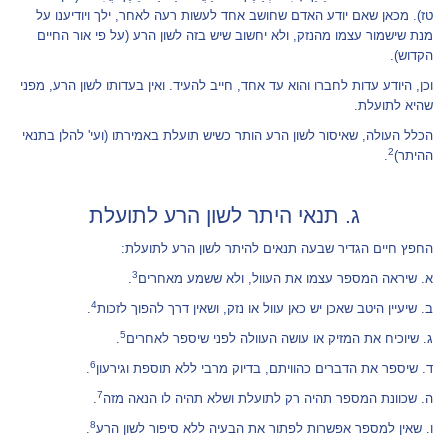
טז). מכאן שאם יודע האדם שחושב אחד לעשות רעה לאחר, ילך ויודיענו על
מנת שישמור עצמו מהנזק, ולא יחשוב שיש בזה לשון הרע (על פי אור החיים
הקדוש).
וכן, היודע עדות לחברו והוא עד אחד, חייב להעיד. ואין בעדותו לשון הרע, מפני
שהיא לתועלת.
הכלל העולה, שאיסור לשון הרע הותר כשיש תועלת באמירתו (ועי' להלן בתנאי
2
ההיתר)
.
ג. תנאי היתר לשון הרע לתועלת
החפץ חיים הגדיר שבעה תנאים להיתר לשון הרע לתועלת:
3
א. שיראה המספר עצמו את העוול, ולא ששמע מאחרים
.
4
ב. שיעיין היטב שאכן יש כאן עוול או נזק, ושאין דרך להפוך לזכות
.
5
ג. שיוכיח את המזיק או עושה העוולה לפני שיספר לאחרים
.
6
ד. שיספר את הדברים כהוויתם, בדיוק מרבי ללא תוספת וגירעון
.
7
ה. שכוונת המספר תהיה רק לתועלת ושלא תהיה לו הנאה מזה
.
8
ו. שאין למספר אפשרות לפתור את הבעיה ללא סיפור לשון הרע
.