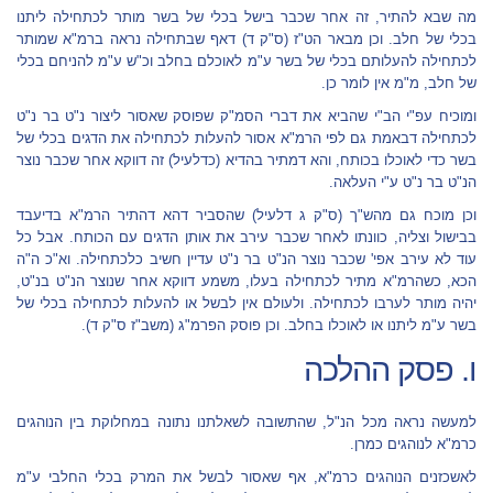
מה שבא להתיר, זה אחר שכבר בישל בכלי של בשר מותר לכתחילה ליתנו
בכלי של חלב. וכן מבאר הט"ז (ס"ק ד) דאף שבתחילה נראה ברמ"א שמותר
לכתחילה להעלותם בכלי של בשר ע"מ לאוכלם בחלב וכ"ש ע"מ להניחם בכלי
של חלב, מ"מ אין לומר כן.
ומוכיח עפ"י הב"י שהביא את דברי הסמ"ק שפוסק שאסור ליצור נ"ט בר נ"ט
לכתחילה דבאמת גם לפי הרמ"א אסור להעלות לכתחילה את הדגים בכלי של
בשר כדי לאוכלו בכותח, והא דמתיר בהדיא (כדלעיל) זה דווקא אחר שכבר נוצר
הנ"ט בר נ"ט ע"י העלאה.
וכן מוכח גם מהש"ך (ס"ק ג דלעיל) שהסביר דהא דהתיר הרמ"א בדיעבד
בבישול וצליה, כוונתו לאחר שכבר עירב את אותן הדגים עם הכותח. אבל כל
עוד לא עירב אפי' שכבר נוצר הנ"ט בר נ"ט עדיין חשיב כלכתחילה. וא"כ ה"ה
הכא, כשהרמ"א מתיר לכתחילה בעלו, משמע דווקא אחר שנוצר הנ"ט בנ"ט,
יהיה מותר לערבו לכתחילה. ולעולם אין לבשל או להעלות לכתחילה בכלי של
בשר ע"מ ליתנו או לאוכלו בחלב. וכן פוסק הפרמ"ג (משב"ז ס"ק ד).
ו. פסק ההלכה
למעשה נראה מכל הנ"ל, שהתשובה לשאלתנו נתונה במחלוקת בין הנוהגים
כרמ"א לנוהגים כמרן.
לאשכזנים הנוהגים כרמ"א, אף שאסור לבשל את המרק בכלי החלבי ע"מ