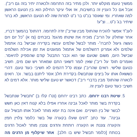
ממשיך טעמו מוקלש יותר. ולכן מתיר בזה התרומה ולכאורה יתיר בזה גם ריב"ן.
אבל אם כל העניין זה בחשיבות, אז אולי עיקר החילוק הוא בין הטעם הראשון
למה שאחריו. ומי שאוסר בנ"ט בר נ"ט למרות שזה לא הטעם הראשון, לא ברור
שיתיר בג' נ"ט... וצ"ע!
לענ"ד אפשר להוכיח שהתוס' מבין שריב"ן יודה לתרומה. דהתוס' בהמשך דבריו,
אחר שחולק על הריב"ן מוכיח את שיטתו מהגמ' בזבחים (צז א) "כל יום ויום
נעשה גיעול לחברו"- מותר לבשל שלמים עכשיו בקדירה שבישל בה אתמול
שלמים ולא אמרינן דהשלמים של אתמול ממעטים את זמן אכילת השלמים
שבישל היום, משום שטעם שני הוא וכבר התבטל קודם שהספיק להיאסר.
ואומרים תוס' על ריב"ן שאין לומר דשאני התם שמאחר ויש שם מים, חשיב
כטעם שלישי. רואים שהריב"ן עצמו ס"ל דהמים לא חשיבי כעוד טעם. דהרי
כששאלו אותו על ביצים שנתבשלו בקדירת חלב אסר ליתנם בבשר. וכו'. רואים
לכאורה שהתוס' מבין בדברי ריב"ן דכאשר יש טעם שלישי מותר. אלא דמים לא
חשיבי כעוד טעם לעניין זה.
שיטת רבנו ירוחם.
כתב רבינו ירוחם (נט"ו קלז ב) "ותבשיל שנתבשל
בקדרת בשר מותר לאכל גבינה אחריו אפילו בלא קנוח דאין כאן חשש
לבשר של בין השיניים. ואם אינה בת יומא מותר לאכל אותו תבשיל עם
גבינה". עוד כתב "דגים שעלו בקערה של בשר כלומר צלויין חמין
והקערה צוננת או הקערה רותחת והדגים צוננין מותר לאכול הדגים
בכותח [כלומר תבשיל שיש בו חלב].
אחר שיקלוף מן הדגים מה