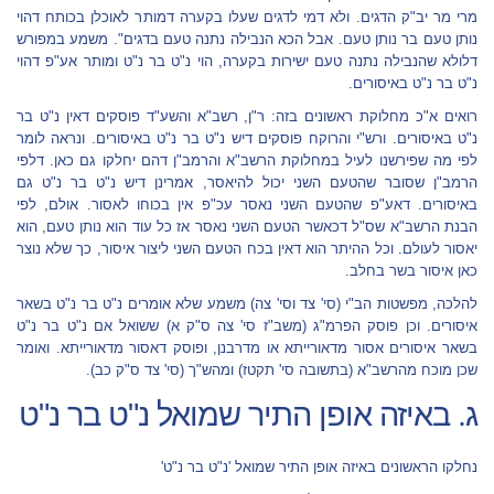
מרי מר יב"ק הדגים. ולא דמי לדגים שעלו בקערה דמותר לאוכלן בכותח דהוי
נותן טעם בר נותן טעם. אבל הכא הנבילה נתנה טעם בדגים". משמע במפורש
דלולא שהנבילה נתנה טעם ישירות בקערה, הוי נ"ט בר נ"ט ומותר אע"פ דהוי
נ"ט בר נ"ט באיסורים.
רואים א"כ מחלוקת ראשונים בזה: ר"ן, רשב"א והשע"ד פוסקים דאין נ"ט בר
נ"ט באיסורים. ורש"י והרוקח פוסקים דיש נ"ט בר נ"ט באיסורים. ונראה לומר
לפי מה שפירשנו לעיל במחלוקת הרשב"א והרמב"ן דהם יחלקו גם כאן. דלפי
הרמב"ן שסובר שהטעם השני יכול להיאסר, אמרינן דיש נ"ט בר נ"ט גם
באיסורים. דאע"פ שהטעם השני נאסר עכ"פ אין בכוחו לאסור. אולם, לפי
הבנת הרשב"א שס"ל דכאשר הטעם השני נאסר אז כל עוד הוא נותן טעם, הוא
יאסור לעולם. וכל ההיתר הוא דאין בכח הטעם השני ליצור איסור, כך שלא נוצר
כאן איסור בשר בחלב.
להלכה, מפשטות הב"י (סי' צד וסי' צה) משמע שלא אומרים נ"ט בר נ"ט בשאר
איסורים. וכן פוסק הפרמ"ג (משב"ז סי' צה ס"ק א) ששואל אם נ"ט בר נ"ט
בשאר איסורים אסור מדאורייתא או מדרבנן, ופוסק דאסור מדאורייתא. ואומר
שכן מוכח מהרשב"א (בתשובה סי' תקטז) ומהש"ך (סי' צד ס"ק כב).
ג. באיזה אופן התיר שמואל נ"ט בר נ"ט
נחלקו הראשונים באיזה אופן התיר שמואל 'נ"ט בר נ"ט'