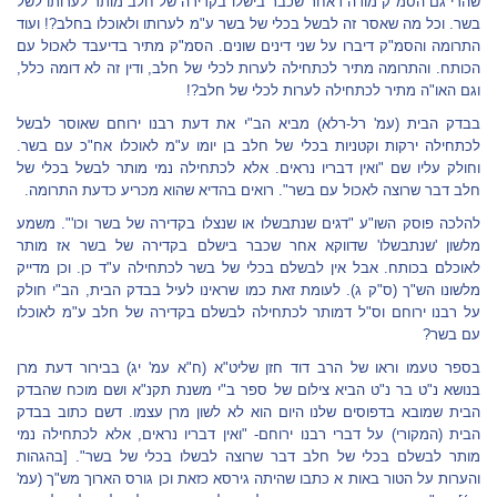
שהרי גם הסמ"ק מודה דאחר שכבר בישלו בקדירה של חלב מותר לערותו לשל
בשר. וכל מה שאסר זה לבשל בכלי של בשר ע"מ לערותו ולאוכלו בחלב?! ועוד
התרומה והסמ"ק דיברו על שני דינים שונים. הסמ"ק מתיר בדיעבד לאכול עם
הכותח. והתרומה מתיר לכתחילה לערות לכלי של חלב, ודין זה לא דומה כלל,
וגם האו"ה מתיר לכתחילה לערות לכלי של חלב?!
בבדק הבית (עמ' רל-רלא) מביא הב"י את דעת רבנו ירוחם שאוסר לבשל
לכתחילה ירקות וקטניות בכלי של חלב בן יומו ע"מ לאוכלו אח"כ עם בשר.
וחולק עליו שם "ואין דבריו נראים. אלא לכתחילה נמי מותר לבשל בכלי של
חלב דבר שרוצה לאכול עם בשר". רואים בהדיא שהוא מכריע כדעת התרומה.
להלכה פוסק השו"ע "דגים שנתבשלו או שנצלו בקדירה של בשר וכו'". משמע
מלשון 'שנתבשלו' שדווקא אחר שכבר בישלם בקדירה של בשר אז מותר
לאוכלם בכותח. אבל אין לבשלם בכלי של בשר לכתחילה ע"ד כן. וכן מדייק
מלשונו הש"ך (ס"ק ג). לעומת זאת כמו שראינו לעיל בבדק הבית, הב"י חולק
על רבנו ירוחם וס"ל דמותר לכתחילה לבשלם בקדירה של חלב ע"מ לאוכלו
עם בשר?
בספר טעמו וראו של הרב דוד חזן שליט"א (ח"א עמ' יג) בבירור דעת מרן
בנושא נ"ט בר נ"ט הביא צילום של ספר ב"י משנת תקנ"א ושם מוכח שהבדק
הבית שמובא בדפוסים שלנו היום הוא לא לשון מרן עצמו. דשם כתוב בבדק
הבית (המקורי) על דברי רבנו ירוחם- "ואין דבריו נראים, אלא לכתחילה נמי
מותר לבשלם בכלי של חלב דבר שרוצה לבשלו בכלי של בשר". [בהגהות
והערות על הטור באות א כתבו שהיתה גירסא כזאת וכן גורס הארוך מש"ך (עמ'