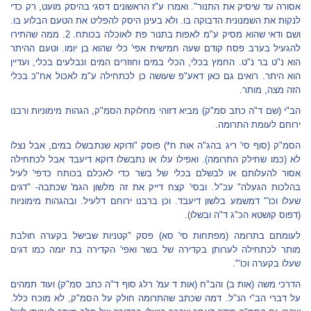
אסורה עד שיסיק את התנור". ואמרו ע"ז הראשונים דסגי בהיסק מועט, רק כדי
לנקות את השמנונית הדבוקה בו. ולא בעינן היסק להפליט את הטעם הבלוע בו.
ושם ודאי שהוא מסיק ע"מ לאפות בתנור פת לאוכלה בכותח. 2. ממה שהתירו
להגעיל בערב פסח קודם שעה חמישית אפי' כלי שהוא בן יומו. וטעם ההיתר
הוא נ"ט בר נ"ט. החמץ בכלי, הכלי במים וחוזרים המים ונבלעים בכלי, ועדיין
הוא היתר. רואים גם כאן דאע"פ שעושה כן לכתחילה ע"מ לאכול אח"כ בכלי
הזה מצה, מותר.
הב"י (שם ד"ה כתב סמ"ק) מביא דזוהי מחלוקת הסמ"ק, הגהות מימוניות ורבנו
ירוחם לעומת התרומה.
הסמ"ק (סוף סי' ריג בהג"ה אות ח*) פוסק "ודוקא שנתבשלו במים, אבל נצלו
לא (כמו שחילק התרומה). ואפילו עלו או נתבשלו דוקא דיעבד אבל לכתחילה
אסור להעלותם או לבשלם בכלי של בשר כדי לאכלם בכותח כדפי' לעיל
בהלכות הגעלה" עכ"ל. ובסי' קצח דייק את זה מלשון הגמ' שכתבה- "דגים
שעלו וכו'" דמשמע בלשון דיעבד. וכן ברבנו ירוחם דלעיל. ובהגהות מימוניות
(דפוס קושטא הכ"ג ד"ה ובשלו).
לעומתם בתרומה (מפתחות סי' סא) פסק "קטניות שבישל בקערה חולבת
מותר לכתחילה לערותן בקדירה של בשר ואפי' הקדירה בת יומה כמו דגים
שעלו בקערה וכו'".
הדרכי משה (אות ב) והב"ח (אות ד עמ' רלג סוף ד"ה כתב סמ"ק) ועוד תמהים
על דברי הב"י הנ"ל. דמה שכתב שהתרומה חולק על הסמ"ק, לא מוכח כלל.