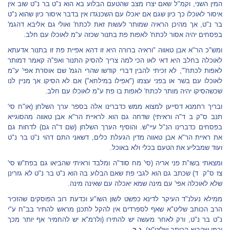
המין השני, וקמ"ל שאם יצרו מצב שהטעם הבלוע בא הוא נ"ט בר נ"ט שוב אין
איסור לאוכלו כך כיון שגם אם יאכלו עם השכנגדו אין בדבר איסור כיון שהוא נ"ט
בר נ"ט, אך מהיכן הראיה שמותר לעשות זאת לכתח' ואולי גם אליבא דהגמ'
בפסחים יהיה אסור לכתח' לאפות פת בתנור שכזה ע"מ לאוכלו עם חלב.
ומש"כ הר"א אבן טאווה "וראיה ברורה היא זו דהא אפיית פת זו בתנור אדעתא
לאוכלה בחלב היא דאי לאו הכי למה צריך להסיק התנור ואפ"ה קאמר דמותר
לאפות לכתח'", לא זכיתי להבין דברי קודשו שהרי הגמ' שם אוסרת אפי' ע"מ
לאוכלו עם בשר או בפני עצמו ("אפילו במילחא") אם לא הסיקו אך מניין לנו
שכשהסיקו יהיה מותר לכתח' לאפות בו פת ע"מ לאוכלו עם חלב.
ובריך רחמנא דסייען למצוא ממש כדברינו אלה בספר ערך השלחן (או"ח סי'
תנב ס"ק ב ד"ה וראיתי) שדחה גם הוא לראיית הר"א אבן טאווה מהסוגייא
בפסחים כדברינו הנ"ל עיי"ש. והוסיף הערך השלחן (שם ד"ה גם) לדחות גם
את ראיית הר"א אבן טאווה מדין הגעלת כלים, דשאני התם דהוי נ"ט בר נ"ט
ועוד שמבליע את הטעם בכלי ולא באוכל.
ומצאתי בשו"ת פני אריה (סי' מח סוד"ה ומלבד וראיתי שהביאו גם בפת"ש סי'
צז ס"ק ד) שכתב גם הוא לגבי פת שאם הבלוע בה הוא נ"ט בר נ"ט לא גזרינן
שלא לאוכלה אפי' עם מינה שמא יאכלה עם שאינה מינה.
ממילא נעלנ"ד העיקר לדינא כפשט לשון השו"ע וכדעת רוב הפוסקים שהזכיר
הרב הכותב שליט"א שאף לספרדים אין להקל לתכנן מראש להתיר בב"ח ע"י
נ"ט בר נ"ט, ורק לאחר מעשה יש להתירו (ולרמ"א יש להחמיר אף יותר מכך
וכמו שהביא הכותב שליט"א).
ג.ב.