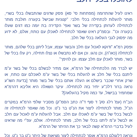
ראינו לעיל שהתרומה (מפתחות סי' סא) פסק שדגים שהתבשלו בכלי בשרי,
מותר להעלות לכתחילה בכלי חלבי: "קטניות שבישל בקערה חולבת מותר
לכתחילה לערותן בקדירה של בשר ואפי' הקדירה בת יומה כמו דגים שעלו
בקערה וכו'". ובסמ"ק ראינו שאסר לכתחילה לאוכלן עם כותח, אולם, לא ידוע
מה יפסוק לגבי העלאה בכלי של חלב.
ופסק רמ"א "ודוקא לאכול עם חלב והבשר עצמו, אבל ליתנן בכלי שלהם, מותר
לכתחלה (כאו"ה), וכן נהגו. וכן אם לא נתבשלו או נצלו תחילה, רק עלו בכלי של
בשר, מותר לאכלן עם חלב עצמו. וכן להיפך".
יש לברר מה הלכתחילה של הרמ"א, אם מתיר לבשלם בכלי של בשר ע"מ
ליתנם בכלי של חלב או להעלות בכלי של בשר ע"מ לאוכלם עם כותח, או
שרק אחרי שכבר בישלם או העלה אותם בכלי של בשר מותר [בדעת השו"ע
נראה ברור דלכ"ע יתיר בזה לכתחילה. עיקר השאלה היא אליבא דהרמ"א
שמחמיר בבישול, עד כמה מקיל בהעלאה]?
הב"ח (עמ' רלג סק' ד סוף ד"ה כתב הסמ"ק) מסביר שלפי הרמ"א במקרים
הנ"ל, מותר לכתחילה ליצור את הנ"ט בר נ"ט. וכל מה שאסר לכתחילה זה
לבשל בכלי של בשר ע"מ לאוכלו עם חלב. אבל להעלות ע"מ לאכול עם חלב
או לבשל ע"מ ליתנו בכלי של חלב, מותר לכתחילה. אולם, עפ"י מה שראינו
לעיל בדברי הרמ"א קשה לבאר כך את ההיתר של הרמ"א.
ונראה דלעולם הרמ"א אוסר לכתחילה ליצור מציאות של היתר נ"ט בר נ"ט. וכל