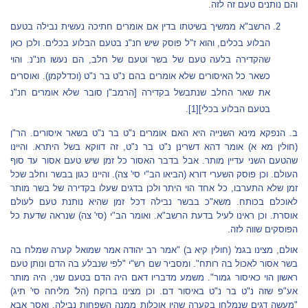
והם נותנים טעם זה לזה.
הרשב"א ממשיך בשיטתו בדין אם אומרים חתיכה נעשית נבילה בטעם
הבלוע בכלים, והוא ז"ל פוסק שיש חנ"נ בטעם הבלוע בכלים. ולכן כאן
שהקדירה בלעה טעם של בשר וטעם של חלב, הם נעשו חנ"נ. והוי
כשאר כל האיסורים שלא אומרים בהם נ"ט בר נ"ט (וכדלקמן). ואוסרים
את שאר החלב שנתבשל בקדירה [הרמב"ן סובר שלא אומרים חנ"נ
בטעם הבלוע בכלי]
[1]
.
ב. הנפקא מינא השנייה היא האם אומרים נ"ט בר נ"ט בשאר איסורים. הר"ן
(חולין מא א) אומר דהא דשרינן נ"ט בר נ"ט, זה דווקא בשל היתרא. והיינו
שהטעם השני עדיין מותר. אבל בדבר האסור כל זמן שיש טעם אסור עד סוף
העולם. וכן פוסק השערי דורא (הביאו הב"י סי' צה). והיינו כגון בבשר וחלב שכל
זמן שלא התערבו, כל אחד הוי היתר ולכן בדגים שעלו בקדירה של בשר מותר
לאוכלם בכותח. משא"כ בבשר נבילה דכל זמן שהיא נותנת טעם לעולם
אוסרת. וכן ראינו לעיל בדעת הרשב"א. ואומר הב"י (סי' צה) שנראה שדעת כל
הפוסקים שווה לזה.
אולם, מצינו בגמ' (חולין קיא ב) "אמר רב יהודה אמר שמואל קערה שמלח בה
בשר אסור לאכול בה רותח". ומסביר שם רש"י "לפי שנבלע בה הדם ונותן טעם
ראשון הוי כאיסור גמור". משמע מדבריו דאם היה הדם בטעם שני, היה מותר
אע"פ שזה נ"ט בר נ"ט באיסור דם. וכן מצינו ברוקח (הל' מליחה סי' תיג)
"מעשה דגים שנמלחו בקערה שהיו אוכלות ממנה השפחות נבילה. ואסר אבא