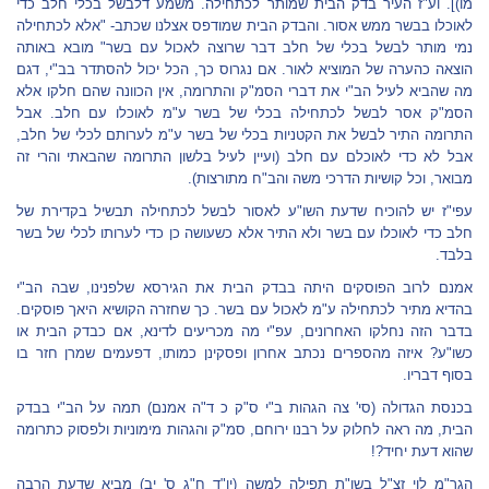
מו)]. וע"ז העיר בדק הבית שמותר לכתחילה. משמע דלבשל בכלי חלב כדי
לאוכלו בבשר ממש אסור. והבדק הבית שמודפס אצלנו שכתב- "אלא לכתחילה
נמי מותר לבשל בכלי של חלב דבר שרוצה לאכול עם בשר" מובא באותה
הוצאה כהערה של המוציא לאור. אם נגרוס כך, הכל יכול להסתדר בב"י, דגם
מה שהביא לעיל הב"י את דברי הסמ"ק והתרומה, אין הכוונה שהם חלקו אלא
הסמ"ק אסר לבשל לכתחילה בכלי של בשר ע"מ לאוכלו עם חלב. אבל
התרומה התיר לבשל את הקטניות בכלי של בשר ע"מ לערותם לכלי של חלב,
אבל לא כדי לאוכלם עם חלב (ועיין לעיל בלשון התרומה שהבאתי והרי זה
מבואר, וכל קושיות הדרכי משה והב"ח מתורצות).
עפי"ז יש להוכיח שדעת השו"ע לאסור לבשל לכתחילה תבשיל בקדירת של
חלב כדי לאוכלו עם בשר ולא התיר אלא כשעושה כן כדי לערותו לכלי של בשר
בלבד.
אמנם לרוב הפוסקים היתה בבדק הבית את הגירסא שלפנינו, שבה הב"י
בהדיא מתיר לכתחילה ע"מ לאכול עם בשר. כך שחזרה הקושיא היאך פוסקים.
בדבר הזה נחלקו האחרונים, עפ"י מה מכריעים לדינא, אם כבדק הבית או
כשו"ע? איזה מהספרים נכתב אחרון ופסקינן כמותו, דפעמים שמרן חזר בו
בסוף דבריו.
בכנסת הגדולה (סי' צה הגהות ב"י ס"ק כ ד"ה אמנם) תמה על הב"י בבדק
הבית, מה ראה לחלוק על רבנו ירוחם, סמ"ק והגהות מימוניות ולפסוק כתרומה
שהוא דעת יחיד?!
הגר"מ לוי זצ"ל בשו"ת תפילה למשה (יו"ד ח"ג ס' יב) מביא שדעת הרבה