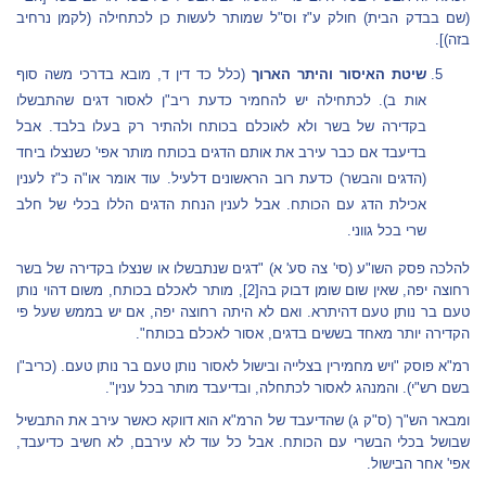
(שם בבדק הבית) חולק ע"ז וס"ל שמותר לעשות כן לכתחילה (לקמן נרחיב
בזה)].
שיטת האיסור והיתר הארוך
(כלל כד דין ד, מובא בדרכי משה סוף
אות ב). לכתחילה יש להחמיר כדעת ריב"ן לאסור דגים שהתבשלו
בקדירה של בשר ולא לאוכלם בכותח ולהתיר רק בעלו בלבד. אבל
בדיעבד אם כבר עירב את אותם הדגים בכותח מותר אפי' כשנצלו ביחד
(הדגים והבשר) כדעת רוב הראשונים דלעיל. עוד אומר או"ה כ"ז לענין
אכילת הדג עם הכותח. אבל לענין הנחת הדגים הללו בכלי של חלב
שרי בכל גווני.
להלכה פסק השו"ע (סי' צה סע' א) "דגים שנתבשלו או שנצלו בקדירה של בשר
רחוצה יפה, שאין שום שומן דבוק בה
[2]
, מותר לאכלם בכותח, משום דהוי נותן
טעם בר נותן טעם דהיתרא. ואם לא היתה רחוצה יפה, אם יש בממש שעל פי
הקדירה יותר מאחד בששים בדגים, אסור לאכלם בכותח".
רמ"א פוסק "ויש מחמירין בצלייה ובישול לאסור נותן טעם בר נותן טעם. (כריב"ן
בשם רש"י). והמנהג לאסור לכתחלה, ובדיעבד מותר בכל ענין".
ומבאר הש"ך (ס"ק ג) שהדיעבד של הרמ"א הוא דווקא כאשר עירב את התבשיל
שבושל בכלי הבשרי עם הכותח. אבל כל עוד לא עירבם, לא חשיב כדיעבד,
אפי' אחר הבישול.