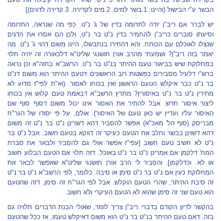
הבשר ע"י הבישול (והיינו: 1.בשר למים. 2.מים לקדירה. 3.קדירה לדגים)]
יש לברר אם ריב"ן יודה לתרומה בדין של ג' נ"ט. כפי מה שנראה, התרומה
וסיעתו סוברים כריב"ן להחמיר בדין נ"ט בר נ"ט, ולכן הם אסרו את הדגים
שנצלו לאוכלם עם הכותח. והא דהתירו בנתבשלו, היינו משום דהוי ג' נ"ט. מה
יאמר בזה ריב"ן? ושמעתי מהרב אורן חושנגי שליט"א דלכאורה זה יהיה תלוי
במחלוקת שיש בביאור טעם ההיתר בנ"ט בר נ"ט. הרשב"א בתוה"א וכן נראה
ברש"י דלעיל מסבירים כפשטות רוב הראשונים דטעם ההיתר הוא משום דנ"ט
בר נ"ט כבר איקלש הטעם הראשון ואין בכוחו לאסור. (וא"ת לפי"ז מדוע לא
מתירין נ"ט בר נ"ט באיסורין? מתרץ הרשב"א דבאמת טעם קלוש אין בכוחו
ליצור איסור חדש. אבל להתיר את האסור אינו יכול משום דסוף סוף שם
האיסור עליו ועדיין יש כאן טעם של האיסור). אולם, על פי יסודו של הגר"ח
מבריסק (סוף הל' מאכ"א) אפשר להסביר דהא דשרינן נ"ט בר נ"ט זה משום
דהא דשוינן בבשר וחלב את הטעם כעיקר זה דווקא בטעם חשוב. אבל נ"ט בר
נ"ט לא חשיב טעם חשוב [עפי"ז אפשר אולי גם להסביר ולבאר את סברת
המח' דלקמן אם אמרינן נ"ט בר נ"ט באוכל. דזה תלוי אם הטעם הבלוע חשוב
או לא. וכדלקמן]. והסביר לי הרב אורן חושנגי שליט"א שאפשר לבאר את
המחלוקת כעין אם נ"ט בר נ"ט סימן או סיבה. כלומר, לפי הרשב"א נ"ט בר נ"ט
זה סיבת ההיתר, שהרי הטעם הוקלש. אבל לפי הגר"ח זה סימן, דזה שהטעם
הוא טעם שני זה סימן שהוא לא הטעם העיקרי ולא חשוב.
בהקשר לדיון הקודם בדברי ריב"ן צריך לומר, שאולי הבנת הדברים תלויה גם
בזה. דאם טעם ההיתר בנ"ט בר נ"ט הוא משום דאיקלש טעמו, אז ככל שהטעם