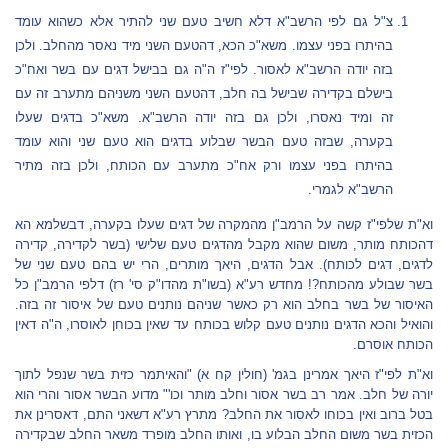
צ"ל גם לפי הרשב"א דלא חשיב טעם שני להתיר אלא כשהוא עומד
בהיתרו בפני עצמו. משא"כ הכא, דהטעם השני מיד נאסר מהחלב. ולכן
בזה יודה הרשב"א לאסור. לפי"ז ה"ה גם בבישל דגים עם בשר ואח"כ
בישלם בקדירה שבישל בה חלב, דהטעם השני משניהם מתערב זה עם
זה ומיד נאסרו, ולכן גם בזה יודה הרשב"א. משא"כ בדגים שעלו
בקערה, שבזה טעם הבשר שבלוע בדגים הוא טעם שני והוא עומד
בהיתרו בפני עצמו ורק אח"כ מתערב עם הכותח, ולכן בזה מתיר
הרשב"א לגמרי.
וא"ת שלפי"ז קשה על הרמב"ן מהמקרה של דגים שעלו בקערה, דבשלמא הא
דהכותח מותר, משום שהוא מקבל מהדגים טעם שלישי (בשר לקדירה, קדירה
לדגים, דגים לכותח). אבל הדגים, היאך מותרים, הרי יש בהם טעם שני של
בשר שבולע מהכותח?! מחדש רע"א (בשו"ת מהדו"ק סי' רז) דלפי הרמב"ן כל
האיסור של בשר בחלב הוא רק כאשר שניהם נותנים טעם של איסור זה בזה.
והואיל והכא הדגים נותנים טעם קלוש בכותח עד שאין בכוחן לאוסרו, ה"ה דאין
הכותח אוסרם.
וא"ת לפי"ז היאך אמרינן בגמ' (חולין קח א) "והאיתמר כזית בשר שנפל לתוך
יורה של חלב. אמר רב בשר אסור וחלב מותר וכו'" מדוע הבשר אסור והרי הוא
בטל ברוב ואין בכוחו לאסור את החלב? מתרץ רע"א דשאני התם, דאסרינן את
הכזית בשר משום החלב הבלוע בו, ואותו החלב מופרד משאר החלב שבקדירה