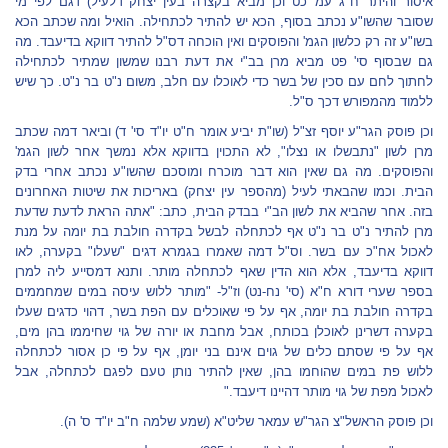
איסור והיתר ח"ג עמ' כט וכן מביא בקצרה בעין יצחק דלעיל) דגם לפי מי
שסובר שהשו"ע נכתב בסוף, הכא יש להתיר לכתחילה. הואיל ומה שכתב הכא
בשו"ע זה רק כלשון הגמ' והפוסקים ואין הוכחה דס"ל להתיר דווקא בדיעבד. מה
גם שבסוף סי' פט מביא מרן בב"י את דעת רבנו שמשון שמתיר לכתחילה
לחתוך לחם עם סכין של בשר כדי לאוכלו עם חלב, משום נ"ט בר נ"ט. כך שיש
ללמוד מהמפורש דכך ס"ל.
וכן פוסק הגר"ע יוסף זצ"ל (שו"ת יביע אומר ח"ט יו"ד סי' ד) וביאר דמה שכתב
מרן לשון "נתבשלו או נצלו", לא התכוין בדווקא אלא נמשך אחר לשון הגמ'
והפוסקים. מה גם שאין הוא דבר מוכרח ומוסכם שהשו"ע נכתב אחרי בדק
הבית. וכמו שהבאתי לעיל (מהספר עין יצחק) באריכות את שיטות האחרונים
בזה. אחר שהביא את לשון הב"י בבדק הבית, כתב: "אתה הראת לדעת שדעת
מרן להתיר נ"ט בר נ"ט אף לכתחלה לבשל בקדרה חולבת בת יומה על מנת
לאכול אח"כ עם בשר. וס"ל דמה שאמרו בגמרא דגים "שעלו" בקערה, לאו
דווקא בדיעבד, אלא הוא הדין שאף לכתחלה מותר. ותנא דמסייע ליה למרן
בספר שערי דורא ח"א (סי' נח-נט) וז"ל- "מותר ללוש עיסה במים שמחממים
בקדרה חולבת בת יומה, אף על פי שאוכלים עם הפת בשר, דהוי כדגים שעלו
בקערה דשרינן לאוכלן בכותח, אבל מחבת או יורה של גוי שחיממו בהן מים,
אף על פי שסתם כלים של גוים אינם בני יומן, אף על פי כן אסור לכתחלה
ללוש פת במים שהוחמו בהן, שאין להתיר נותן טעם לפגם לכתחלה, אבל
לאכול מפת של גוי מותר דהיינו דיעבד."
וכן פוסק הראשל"צ הגר"ש עמאר שליט"א (שמע שלמה ח"ב יו"ד ס' ה).