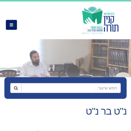
נ"ט בר נ"ט