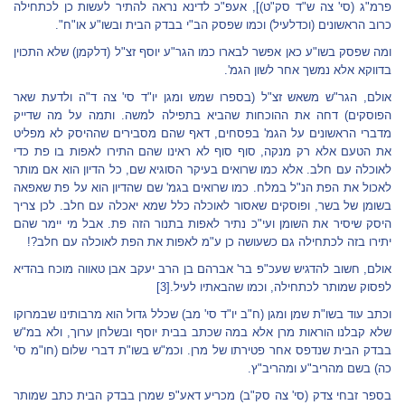
פרמ"ג (סי' צה ש"ד סק"ט)], אעפ"כ לדינא נראה להתיר לעשות כן לכתחילה
כרוב הראשונים (וכדלעיל) וכמו שפסק הב"י בבדק הבית ובשו"ע או"ח".
ומה שפסק בשו"ע כאן אפשר לבארו כמו הגר"ע יוסף זצ"ל (דלקמן) שלא התכוין
בדווקא אלא נמשך אחר לשון הגמ'.
אולם, הגר"ש משאש זצ"ל (בספרו שמש ומגן יו"ד סי' צה ד"ה ולדעת שאר
הפוסקים) דחה את ההוכחות שהביא בתפילה למשה. ותמה על מה שדייק
מדברי הראשונים על הגמ' בפסחים, דאף שהם מסבירים שההיסק לא מפליט
את הטעם אלא רק מנקה, סוף סוף לא ראינו שהם התירו לאפות בו פת כדי
לאוכלה עם חלב. אלא כמו שרואים בעיקר הסוגיא שם, כל הדיון הוא אם מותר
לאכול את הפת הנ"ל במלח. כמו שרואים בגמ' שם שהדיון הוא על פת שאפאה
בשומן של בשר, ופוסקים שאסור לאוכלה כלל שמא יאכלה עם חלב. לכן צריך
היסק שיסיר את השומן ועי"כ נתיר לאפות בתנור הזה פת. אבל מי יימר שהם
יתירו בזה לכתחילה גם כשעושה כן ע"מ לאפות את הפת לאוכלה עם חלב?!
אולם, חשוב להדגיש שעכ"פ בר' אברהם בן הרב יעקב אבן טאווה מוכח בהדיא
לפסוק שמותר לכתחילה, וכמו שהבאתיו לעיל.
[3]
וכתב עוד בשו"ת שמן ומגן (ח"ב יו"ד סי' מב) שכלל גדול הוא מרבותינו שבמרוקו
שלא קבלנו הוראות מרן אלא במה שכתב בבית יוסף ובשלחן ערוך, ולא במ"ש
בבדק הבית שנדפס אחר פטירתו של מרן. וכמ"ש בשו"ת דברי שלום (חו"מ סי'
כה) בשם מהריב"ע ומהריב"ץ.
בספר זבחי צדק (סי' צה סק"ב) מכריע דאע"פ שמרן בבדק הבית כתב שמותר