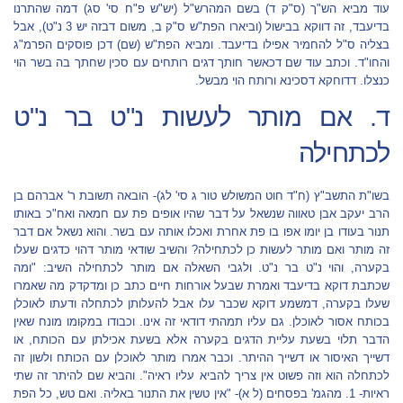
עוד מביא הש"ך (ס"ק ד) בשם המהרש"ל (יש"ש פ"ח סי' סג) דמה שהתרנו
בדיעבד, זה דווקא בבישול (וביארו הפת"ש ס"ק ב, משום דבזה יש 3 נ"ט), אבל
בצליה ס"ל להחמיר אפילו בדיעבד. ומביא הפת"ש (שם) דכן פוסקים הפרמ"ג
והחו"ד. וכתב עוד שם דכאשר חותך דגים רותחים עם סכין שחתך בה בשר הוי
כנצלו. דדוחקא דסכינא ורותח הוי מבשל.
ד. אם מותר לעשות נ"ט בר נ"ט
לכתחילה
בשו"ת התשב"ץ (ח"ד חוט המשולש טור ג סי' לג)- הובאה תשובת ר' אברהם בן
הרב יעקב אבן טאווה שנשאל על דבר שהיו אופים פת עם חמאה ואח"כ באותו
תנור בעודו בן יומו אפו בו פת אחרת ואכלו אותה עם בשר. והוא נשאל אם דבר
זה מותר ואם מותר לעשות כן לכתחילה? והשיב שודאי מותר דהוי כדגים שעלו
בקערה, והוי נ"ט בר נ"ט. ולגבי השאלה אם מותר לכתחילה השיב: "ומה
שכתבת דוקא בדיעבד ואמרת שבעל אורחות חיים כתב כן ומדקדק מה שאמרו
שעלו בקערה, דמשמע דוקא שכבר עלו אבל להעלותן לכתחלה ודעתו לאוכלן
בכותח אסור לאוכלן. גם עליו תמהתי דודאי זה אינו. וכבודו במקומו מונח שאין
הדבר תלוי בשעת עליית הדגים בקערה אלא בשעת אכילתן עם הכותח, או
דשייך האיסור או דשייך ההיתר. וכבר אמרו מותר לאוכלן עם הכותח ולשון זה
לכתחלה הוא וזה פשוט אין צריך להביא עליו ראיה". והביא שם להיתר זה שתי
ראיות- 1. מהגמ' בפסחים (ל א)- "אין טשין את התנור באליה. ואם טש, כל הפת