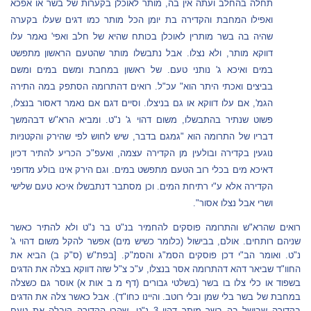
תחלה בהחלב ועתה אין בה, מותר לאוכלן בקערות של בשר או אפכא
ואפילו המחבת והקדירה בת יומן הכל מותר כמו דגים שעלו בקערה
שהיה בה בשר מותרין לאוכלן בכותח שהיא של חלב ואפי' נאמר עלו
דווקא מותר, ולא נצלו. אבל נתבשלו מותר שהטעם הראשון מתפשט
במים ואיכא ג' נותני טעם. של ראשון במחבת ומשם במים ומשם
בביצים ואכתי היתר הוא" עכ"ל. רואים דהתרומה הסתפק במה התירה
הגמ', אם עלו דווקא או גם בניצלו. וסיים דגם אם נאמר דאסור בנצלו,
פשוט שנתיר בהתבשלו, משום דהוי ג' נ"ט. ומביא הרא"ש דבהמשך
דבריו של התרומה הוא "גמגם בדבר, שיש לחוש לפי שהירק והקטניות
נוגעין בקדירה ובולעין מן הקדירה עצמה, ואעפ"כ הכריע להתיר דכיון
דאיכא מים בכלי רוב הטעם מתפשט במים. וגם הירק אינו בולע מדופני
הקדירה אלא ע"י רתיחת המים. וכן מסתבר דנתבשלו איכא טעם שלישי
ושרי אבל נצלו אסור".
רואים שהרא"ש והתרומה פוסקים להחמיר בנ"ט בר נ"ט ולא להתיר כאשר
שניהם רותחים. אולם, בבישול (כלומר כשיש מים) אפשר להקל משום דהוי ג'
נ"ט. ואומר הב"י דכן פוסקים הסמ"ג והסמ"ק. [בפת"ש (ס"ק ב) הביא את
החוו"ד שביאר דהא דהתרומה אסר בנצלו, ע"כ צ"ל שזה דווקא בצלה את הדגים
בשפוד או כלי צלו בו בשר (בשלטי גבורים (דף מ ב אות א) אוסר גם כשצלה
במחבת של בשר בלי שמן ובלי רוטב. והיינו כחו"ד). אבל כאשר צלה את הדגים
בקדירה שבישל בה בשר מותר דהוי 3 נ"ט. שהרי הקדירה קיבלה את טעם