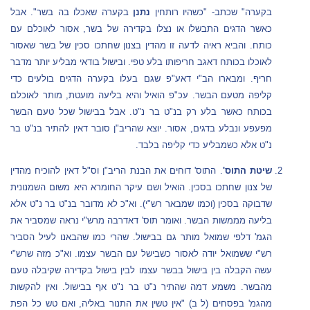
בקערה" שכתב- "כשהיו רותחין
נתנן
בקערה שאכלו בה בשר". אבל
כאשר הדגים התבשלו או נצלו בקדירה של בשר, אסור לאוכלם עם
כותח. והביא ראיה לדעה זו מהדין בצנון שחתכו סכין של בשר שאסור
לאוכלו בכותח דאגב חריפותו בלע טפי. ובישול בודאי מבליע יותר מדבר
חריף. ומבארו הב"י דאע"פ שגם בעלו בקערה הדגים בולעים כדי
קליפה מטעם הבשר. עכ"פ הואיל והיא בליעה מועטת, מותר לאוכלם
בכותח כאשר בלע רק בנ"ט בר נ"ט. אבל בבישול שכל טעם הבשר
מפעפע ונבלע בדגים, אסור. יוצא שהריב"ן סובר דאין להתיר בנ"ט בר
נ"ט אלא כשמבליע כדי קליפה בלבד.
שיטת התוס'
. התוס' דוחים את הבנת הריב"ן וס"ל דאין להוכיח מהדין
של צנון שחתכו בסכין. הואיל ושם עיקר החומרא היא משום השמנונית
שדבוקה בסכין (וכמו שמבאר רש"י). וא"כ לא מדובר בנ"ט בר נ"ט אלא
בליעה מממשות הבשר. ואומר תוס' דאדרבה מרש"י נראה שמסביר את
הגמ' דלפי שמואל מותר גם בבישול. שהרי כמו שהבאנו לעיל הסביר
רש"י ששמואל יודה לאסור כשבישל עם הבשר עצמו. וא"כ מזה שרש"י
עשה הקבלה בין בישול בבשר עצמו לבין בישול בקדירה שקיבלה טעם
מהבשר. משמע דמה שהתיר נ"ט בר נ"ט אף בבישול. ואין להקשות
מהגמ' בפסחים (ל ב) "אין טשין את התנור באליה, ואם טש כל הפת