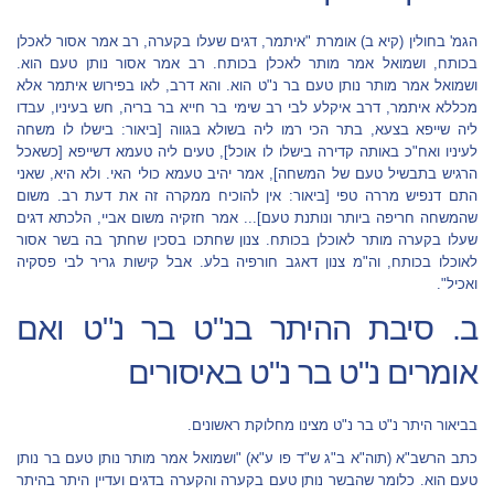
הגמ' בחולין (קיא ב) אומרת "איתמר, דגים שעלו בקערה, רב אמר אסור לאכלן
בכותח, ושמואל אמר מותר לאכלן בכותח. רב אמר אסור נותן טעם הוא.
ושמואל אמר מותר נותן טעם בר נ"ט הוא. והא דרב, לאו בפירוש איתמר אלא
מכללא איתמר, דרב איקלע לבי רב שימי בר חייא בר בריה, חש בעיניו, עבדו
ליה שייפא בצעא, בתר הכי רמו ליה בשולא בגווה [ביאור: בישלו לו משחה
לעיניו ואח"כ באותה קדירה בישלו לו אוכל], טעים ליה טעמא דשייפא [כשאכל
הרגיש בתבשיל טעם של המשחה], אמר יהיב טעמא כולי האי. ולא היא, שאני
התם דנפיש מררה טפי [ביאור: אין להוכיח ממקרה זה את דעת רב. משום
שהמשחה חריפה ביותר ונותנת טעם]... אמר חזקיה משום אביי, הלכתא דגים
שעלו בקערה מותר לאוכלן בכותח. צנון שחתכו בסכין שחתך בה בשר אסור
לאוכלו בכותח, וה"מ צנון דאגב חורפיה בלע. אבל קישות גריר לבי פסקיה
ואכיל".
ב. סיבת ההיתר בנ"ט בר נ"ט ואם
אומרים נ"ט בר נ"ט באיסורים
בביאור היתר נ"ט בר נ"ט מצינו מחלוקת ראשונים.
כתב הרשב"א (תוה"א ב"ג ש"ד פו ע"א) "ושמואל אמר מותר נותן טעם בר נותן
טעם הוא. כלומר שהבשר נותן טעם בקערה והקערה בדגים ועדיין היתר בהיתר