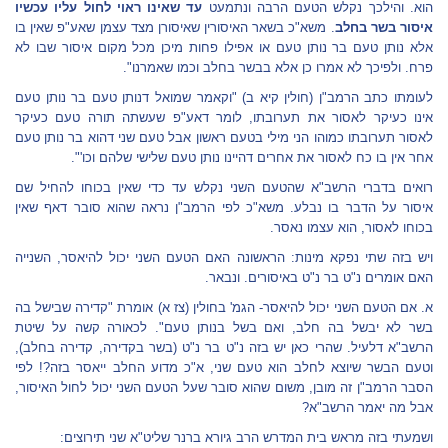
הוא. והילכך נקלש הטעם הרבה ונתמעט
עד שאינו ראוי לחול עליו עכשיו
איסור בשר בחלב
. משא"כ בשאר האיסורין שאיסורן מצד עצמן שאע"פ שאין בו
אלא נותן טעם בר נותן טעם או אפילו פחות מיכן מכל מקום איסור שבו לא
פרח. ולפיכך לא אמרו כן אלא בבשר בחלב וכמו שאמרנו".
לעומתו כתב הרמב"ן (חולין קיא ב) "וקאמר שמואל דנותן טעם בר נותן טעם
אינו כעיקר לאסור את תערובתו, לומר דאע"פ שעשתה תורה טעם כעיקר
לאסור תערובתו כמוהו הני מילי בטעם ראשון אבל טעם שני דהוא בר נותן טעם
אחר אין בו כח לאסור את אחרים דהיינו נותן טעם שלישי שלהם וכו'".
רואים בדברי הרשב"א שהטעם השני נקלש עד כדי שאין בכוחו להחיל שם
איסור על הדבר בו נבלע. משא"כ לפי הרמב"ן נראה שהוא סובר דאף שאין
בכוחו לאסור, הוא עצמו נאסר.
ויש בזה שתי נפקא מינות: הראשונה האם הטעם השני יכול להיאסר, השנייה
האם אומרים נ"ט בר נ"ט באיסורים. ונבאר.
א. אם הטעם השני יכול להיאסר- הגמ' בחולין (צז א) אומרת "קדירה שבישל בה
בשר לא יבשל בה חלב, ואם בשל בנותן טעם". לכאורה קשה על שיטת
הרשב"א דלעיל. שהרי כאן יש בזה נ"ט בר נ"ט (בשר בקדירה, קדירה בחלב),
וטעם הבשר שיוצא לחלב הוא טעם שני, א"כ מדוע החלב ייאסר בזה?! לפי
הסבר הרמב"ן זה מובן, משום שהוא סובר שעל הטעם השני יכול לחול האיסור,
אבל מה יאמר הרשב"א?
ושמעתי בזה מראש בית המדרש הרב גיורא ברנר שליט"א שני תירוצים: