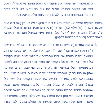
כולה אסורה, עד שיסיק את התנור, הא הוסק התנור מיהא שרי". רואים
דלא סגי בקינוח בעלמא אע"פ דהוי נ"ט בר נ"ט?! דיש לומר כר"ת
דבתנור השמנונית שדבוקה לא יורדת בקינוח אלא בהיסק בלבד.
וכמותו פוסקים הרשב"א (תוה"א ב"ג ש"ד פו א ובקצר פה ב), ר"ן (שם ד"ה דגים
שעלו), ראבי"ה (סי' אלף קטו), מרדכי (חולין רמז תשי), הרמב"ם (הל' מאכ"א
פ"ט הכ"ג) וההגהות אושר"י (סי' קט) דמותר אפי' בבישול והם לא חילקו בין
בישול לצליה (לעומת התרומה דלקמן).
שיטת אחרים
(מובאים ברמב"ן ד"ה ויש שמתמיהין וברשב"א בחידושים
ד"ה והא דאמרינן ובר"ן שם ד"ה אבל אחרים). אחרים מסבירים דרב
ושמואל נחלקו בטעם שני. והם מסבירים את הגמ' "דגים שעלו בקערה
של בשר" דהיינו שנתבשלו בקערה
עם בשר
. וזוהי בדיוק ההוכחה לשיטת
רב מהמקרה שלו בשייפא דזה ג"כ הוי טעם שני (ובכך תירצו את מה
שהקשנו בזה לעיל). ומסביר הרמב"ן שהם ביארו כן לשיטת רש"י. ומה
שהוא ביאר לעיל שמדובר בבישל את הדגים בקערה של בשר בלי
בשר?! הוכרח לבאר כן בגלל הכותח. כלומר, באמת טעם הבשר
שנותנים הדגים בכותח מותר. הואיל והוי טעם שני. אבל כאשר הכותח
מתערב בדגים הוא נותן בהם טעם ראשון של חלב. ונמצא שמתערבים
טעם הראשון של הבשר וטעם הראשון של החלב בדגים. לכן הוצרך