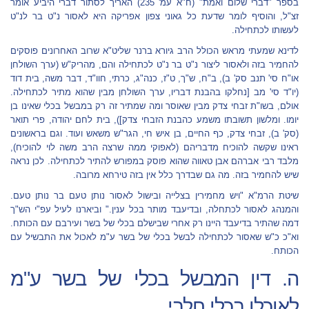
בספר "דברי שלום ואמת" (ח"א עמ' 235) האריך לסתור דברי היביע אומר
זצ"ל, והוסיף לומר שדעת כל גאוני צפון אפריקה היא לאסור נ"ט בר לנ"ט
לעשותו לכתחילה.
לדינא שמעתי מראש הכולל הרב גיורא ברנר שליט"א שרוב האחרונים פוסקים
להחמיר בזה ולאסור ליצור נ"ט בר נ"ט לכתחילה והם, מהריק"ש (ערך השולחן
או"ח סי' תנב סק' ב), ב"ח, ש"ך, ט"ז, כנה"ג, כרתי, חוו"ד, דבר משה, בית דוד
(יו"ד סי' מב [נחלקו בהבנת דבריו, ערך השולחן מבין שהוא מתיר לכתחילה.
אולם, בשו"ת זבחי צדק מבין שאוסר ומה שמתיר זה רק במבשל בכלי שאינו בן
יומו. ומלשון תשובתו משמע כהבנת הזבחי צדק]), בית לחם יהודה, פרי תואר
(סק' ב), זבחי צדק, כף החיים, בן איש חי, הגר"ש משאש ועוד. וגם בראשונים
ראינו שקשה להוכיח מדבריהם (לאפוקי ממה שרצה הרב משה לוי להוכיח),
מלבד רבי אברהם אבן טאווה שהוא פוסק במפורש להתיר לכתחילה. לכן נראה
שיש להחמיר בזה. מה גם שבדרך כלל אין בזה טירחא מרובה.
שיטת הרמ"א "ויש מחמירין בצלייה ובישול לאסור נותן טעם בר נותן טעם.
והמנהג לאסור לכתחלה, ובדיעבד מותר בכל ענין." וביארנו לעיל עפ"י הש"ך
דמה שהתיר בדיעבד היינו רק אחרי שבישלם בכלי של בשר ועירבם עם הכותח.
וא"כ כ"ש שאסור לכתחילה לבשל בכלי של בשר ע"מ לאכול את התבשיל עם
הכותח.
ה. דין המבשל בכלי של בשר ע"מ
לאוכלו בכלי חלבי