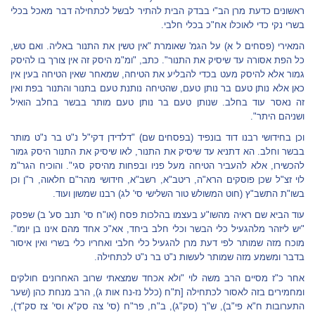
ראשונים כדעת מרן הב"י בבדק הבית להתיר לבשל לכתחילה דבר מאכל בכלי
בשרי נקי כדי לאוכלו אח"כ בכלי חלבי.
המאירי (פסחים ל א) על הגמ' שאומרת "אין טשין את התנור באליה. ואם טש,
כל הפת אסורה עד שיסיק את התנור". כתב, "ומ"מ היסק זה אין צורך בו להיסק
גמור אלא להיסק מעט בכדי להבליע את הטיחה, שמאחר שאין הטיחה בעין אין
כאן אלא נותן טעם בר נותן טעם, שהטיחה נותנת טעם בתנור והתנור בפת ואין
זה נאסר עוד בחלב. שנותן טעם בר נותן טעם מותר בבשר בחלב הואיל
ושניהם היתר".
וכן בחידושי רבנו דוד בונפיד (בפסחים שם) "דלדידן דקי"ל נ"ט בר נ"ט מותר
בבשר וחלב. הא דתניא עד שיסיק את התנור, לאו שיסיק את התנור היסק גמור
להכשירו, אלא להעביר הטיחה מעל פניו ובפחות מהיסק סגי". והוכיח הגר"מ
לוי זצ"ל שכן פוסקים הרא"ה, ריטב"א, רשב"א, חידושי מהר"ם חלאוה, ר"ן וכן
בשו"ת התשב"ץ (חוט המשולש טור השלישי סי' לג) רבנו שמשון ועוד.
עוד הביא שם ראיה מהשו"ע בעצמו בהלכות פסח (או"ח סי' תנב סע' ב) שפסק
"יש ליזהר מלהגעיל כלי הבשר וכלי חלב ביחד, אא"כ אחד מהם אינו בן יומו".
מוכח מזה שמותר לפי דעת מרן להגעיל כלי חלבי ואחריו כלי בשרי ואין איסור
בדבר ומשמע מזה שמותר לעשות נ"ט בר נ"ט לכתחילה.
אחר כ"ז מסיים הרב משה לוי "ולא אכחד שמצאתי שרוב האחרונים חולקים
ומחמירים בזה לאסור לכתחילה [ת"ח (כלל נז-נח אות ג), הרב מנחת כהן (שער
התערובות ח"א פי"ב), ש"ך (סק"ג), ב"ח, פר"ח (סי' צה סק"א וסי' צז סק"ד),