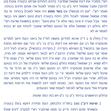
רש"י מסביר את דעת שמואל שמדובר בדגים רותחים שניתנו בקערה צוננת (וכן
להיפך) וסובר שמואל דהוי נ"ט בר נ"ט ומותר לאכול את אותם הדגים בכותח.
ואומר רש"י, "אם היו מבושלין עם
בשר ממש
היה אסור לאוכלן בכותח. אי נמי
מודה שמואל שאסור לאכול חלב רותח בקערה דנותן טעם ראשון והוי כבשר
גמור. אבל קערה זו אינה בשר אלא ע"י נותן טעם". רואים בפשטות שדעת רש"י
דלא נחלקו רב ושמואל אלא על הטעם השלישי שעובר לכותח אם יש בכוחו
לאסור או לא.
הר"ן (חולין מ ב ד"ה ואיכא למידק) מקשה לפי"ז על ביאור הגמ' היאך לומדים
מהמקרה של רב עם השייפא את דעתו בנ"ט בר נ"ט. והרי שם השייפא נותנת
טעם שני בתבשיל [1.השייפא בקדירה. 2.הקדירה בתבשיל], וביארנו לעיל דרב
אוסר אף טעם שלישי? מתרץ הרמב"ן דיש לבאר דהשייפא עצמה לא מרה,
אלא יש בה טעם מר שמעורב בה. יוצא א"כ דהוי טעם שלישי. הר"ן עצמו ס"ל
דלא קשיא. רב ושמואל באמת נחלקו בטעם שלישי. והמקרה של רב היה בטעם
שני. אלא שרואים מהמקרה דלפי רב הטעם השני כ"כ מר או חריף עד כדי
שיכול ליצור טעם שלישי ולאסור ע"י כך ולכן הגמ' אמרה דילפינן את דעת רב
מכללא, שהרי אם המקרה הנ"ל היה בטעם שלישי זה היה מקור מפורש. ומה
שהגמ' דוחה את המקור הזה, כוונתה לומר דאין להשוות את חריפות השייפא
שיוצרת אפי' טעם שלישי לאיסור לעומת שאר הטעמים.
ונחלקו הראשונים בהיתר נ"ט בר נ"ט ויש בזה כמה שיטות:
שיטת
ריב"ן
(שם בתוד"ה הלכתא). הגמ' מתירה דווקא בעלו בקערה
וכשאחד מהם רותח. ודייק כך ממה שהסביר רש"י למקרה "דגים שעלו