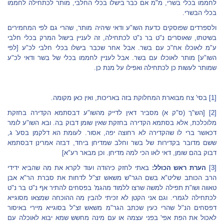
לחממו בכלי בשרי, מ"מ אם כבר בישלו בכלי החלבי, מותר לכתחילה לחממו
בכלי הבשרי.
ולספרדים שפוסקים כדעת השו"ע ודאי שיהיה מותר, שהרי גם לפי המחמירים
בשיטתו, שאוסרים נ"ט בר נ"ט לכתחילה, זה לעניין בישול המרק בכלי חלבי
ע"מ לאוכלו אח"כ עם בשר. אבל אחר שכבר בישלו בכלי חלבי לכ"ע [לפי
השו"ע] מותר לאוכלו עם בשר. אבל לעניין לחממו בכלי של בשר ודאי לכ"ע
שמותר לעשות כן לכתחילה ואפילו על מנת כן.
[1]
בסי' צח מבוארת המחלוקת בזה באריכות, ואין כאן מקומה.
[2]
[הש"ך (ס"ק א) מסביר דאין לדייק מהשו"ע דבסתמא הקדירה בחזקת
מלוכלכת, אלא בסתמא הקדירה בחזקת שאין שומן דבוק בה. ובא השו"ע לומר
דכאשר ברי לו שהקדירה לא רחוצה יפה, אסור. לעומת הא דלקמן בסע' ג,
ששם מדובר בקדירות של בשר וחלב שמדיחן ביחד, דבזה אמרינן דבסתמא
דבוק בהם שומן, דאי לאו הכי למה מדיחן. וכן מבאר רע"א]
[3]
הערת ראש הכולל:
באתי לחזק כיהודה ועוד לקרא את מה שהביא ידידי
הרב הכותב שליט"א בשם הגר"ש משאש זצ"ל לדחות את סברת הר"א אבן
טאווה ושו"ת תפילה למשה שרצו ללמוד מהגמ' בפסחים להתיר אף נ"ט בר נ"ט
לכתחילה לגמרי. וגם אני הקטן לא זכיתי להבין מה ההוכחה שמצאו מסוגייא
דפסחים הנ"ל שהרי כעין שכתב הגר"מ משאש זצ"ל בסוגייא מיירי באיסור
לאכול את הפת אפי' בפני עצמה או עם מינה מחשש שמא יבוא לאוכלה עם