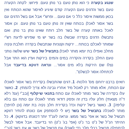
שנגע בקערה
כי הוא נותן טעם בר נותן טעם. פירוש: לקחה הקערה
טעם בשר והדגים טעם הקערה קודם שיגיע לאיסור שהוא הכותח ואין
בכאן ממשות איסור כלל כי אם טעם... ופרש"י אבל אם בשל הדגים עם
בשר אסור לאכלן בכותח שאין זה נותן טעם בר נותן טעם. וכן אסור
לאכל באותה קערה של בשר חלב רותח שאינו נותן בר נותן. ואם
נתבשלו הדגים בקדרה שבשלו בה בשר יש מי שפירש לדעת רש"י
שמותר לאכלם בכותח... ירקות וקטניות שנתבשלו בקדרה חולבת ונקיה
מחלב ואפילו בת יומא מותר לאכלן
בתבשיל של בשר
שיש שלשה נותני
טעם החלב בקדרה והקדרה במים והמים בירקות ועדין הוא התר אבל
נצלו שם הירקות בלא מים אסור...
ונראה דווקא בדיעבד
אבל
לכתחלה אסור לבשלם".
רואים ברבנו ירוחם מס' הלכות-
1.
דגים שהתבשלו בקדירת בשר אסור לאוכלו
עם הכותח, אלא מותר רק לאכול מיד אחריו גבינה ולא צריך להמתין.
2.
כאשר
עלו בקדירה של בשר מותר לאוכלו עם כותח
בתנאי שיקלוף
[ובב"י (עמ' רלא
ד"ה מצאתי) חלק עליו בדין זה ופסק דודאי מותר לאוכלו עם כותח גם בלא
קליפה].
3.
כאשר בישל ירקות וכדו' בקדירת חלב נקיה בת יומה (וכן להיפך)
מותר לאוכלה
בתבשיל של בשר
(יש לי להסתפק אם כוונתו להתיר דווקא
תבשיל של בשר או אפי' בשר ממש. ונראה לענ"ד יותר דכוונתו בדווקא).
4.
כל
ההיתר הנ"ל של נ"ט בר נ"ט (אפי' בג' נ"ט) הוי בדיעבד. אבל אסור לבשל
לכתחילה תבשיל בכלי חלב כדי לאוכלו עם תבשיל של בשר או עם בשר [הב"י