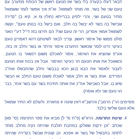
לבאר דעלו בקערה בלי בשר ואז הטעם ראשון של הכותח מתערב עם
טעם שני של בשר, וזה מותר לשמואל. וא"ת איך אפשר לומר ששמואל
מתיר בטעם שני, והרי ילפינן בברייתא (חולין צז א, קיא ב) "קדירה
שבישל בה בשר לא יבשל בה חלב, ואם בישל בה בנותן טעם", וקשה
לשמואל אמאי אסרינן, הרי זה טעם שני? הם תירצו בזה די"ל דע"י האור
פולט ממשו של איסור ראשון. וצריך לבאר לשיטתם דהא דאמרינן טעם
כעיקר היינו לומר שכאשר התערבו איסור והיתר או בשר וחלב זה בזה,
אע"פ שהוציא את האיסור, אסור לאוכלם משום דנשאר בו הטעם,
וכשאוכל את אותו הטעם הוי כעיקר האיסור. אבל אין בכוח אותו הטעם
לעבור ולאסור את הבא (כגון הכא בבבשר וחלב שהתבשלו ואח"כ
הפרידם. אותו בשר או חלב אסור לאוכלו משום טעם החלב או הבשר
שיש בו. אבל כשבישל אח"כ את אותה חתיכת בשר עם בשר אחר, כבר
הוי טעם שני ולא אוסרו).
מסיימים הר"ן הרמב"ן והרשב"א דאין שיטה זו מחוורת. ולעולם לא התיר שמואל
אלא טעם שלישי בלבד.
שיטת התרומה.
הרא"ש (פ"ח סי' ל) מביא את ספר התרומה (סי' סא)
שכתב "וכן ירקות ששלקן במחבת חולבת שהיתה נקיה מחלב מותר
לתתה בתבשיל של בשר או אפכא. וכן קטנית שבשל בקדירה שהיתה