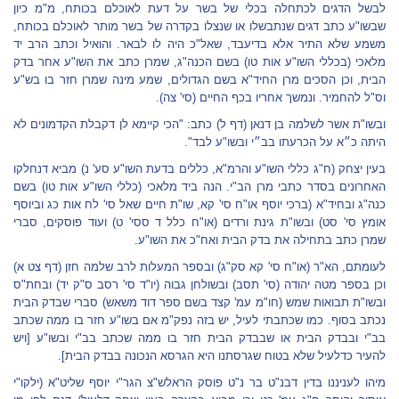
לבשל הדגים לכתחלה בכלי של בשר על דעת לאוכלם בכותח, מ"מ כיון
שבשו"ע כתב דגים שנתבשלו או שנצלו בקדרה של בשר מותר לאוכלם בכותח,
משמע שלא התיר אלא בדיעבד, שאל"כ היה לו לבאר. והואיל וכתב הרב יד
מלאכי (בכללי השו"ע אות טו) בשם הכנה"ג, שמרן כתב את השו"ע אחר בדק
הבית, וכן הסכים מרן החיד"א בשם הגדולים, שמע מינה שמרן חזר בו בש"ע
וס"ל להחמיר. ונמשך אחריו בכף החיים (סי' צה).
ובשו"ת אשר לשלמה בן דנאן (דף ל) כתב: "הכי קיימא לן דקבלת הקדמונים לא
היתה כ״א על הכרעתו בב״י ובשו"ע לבד".
בעין יצחק (ח"ג כללי השו"ע והרמ"א, כללים בדעת השו"ע סע' נ) מביא דנחלקו
האחרונים בסדר כתבי מרן הב"י. הנה ביד מלאכי (כללי השו"ע אות טו) בשם
כנה"ג ובחיד"א (ברכי יוסף או"ח סי' קא, שו"ת חיים שאל סי' לח אות כג וביוסף
אומץ סי' סט) ובשו"ת גינת ורדים (או"ח כלל ד ססי' ט) ועוד פוסקים, סברי
שמרן כתב בתחילה את בדק הבית ואח"כ את השו"ע.
לעומתם, הא"ר (או"ח סי' קא סק"ג) ובספר המעלות לרב שלמה חזן (דף צט א)
וכן בספר מטה יהודה (סי' תסב) ובשולחן גבוה (יו"ד סי' רסב ס"ק יד) ובחת"ס
ובשו"ת תבואות שמש (חו"מ עמ' קצד בשם ספר דוד משאש) סברי שבדק הבית
נכתב בסוף. כמו שכתבתי לעיל, יש בזה נפק"מ אם בשו"ע חזר בו ממה שכתב
בב"י ובבדק הבית או שבבדק הבית חזר בו ממה שכתב בב"י ובשו"ע [ויש
להעיר כדלעיל שלא בטוח שגרסתנו היא הגרסא הנכונה בבדק הבית].
מיהו לעניננו בדין דבנ"ט בר נ"ט פוסק הראלש"צ הגר"י יוסף שליט"א (ילקו"י