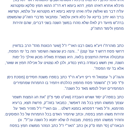
מיכלא אחרא דאיהו חמץ, דהא ביומא דא דר"ה ההוא חמץ סלקא ומקטרגא
עליה דבר נש ואלשין עליה ואיהו קיימא ביומא דא מקטרגא על עלמא, וקודשא
בריך הוא יתיב בדינא על כלא ודאין עלמא". ומתבאר מדברי הזוה"ק שהמשפט
ברה"ש מיועד רק לאלו שלא נזהרו במשך השנה בשני דברים, שהם זהירות
מחמץ ולימוד התוה"ק.
כתב מוהרח"ו זיע"א בשם רבנו האר"י ז"ל (שער הכוונות מהד' הרב בנדווויין
דרושי פסח דרוש ד עמ' קנט) "...והנה כיון שנעשה השימור הזה בז' ימי הפסח,
ונתבטלה אחיזת החיצונים בלאה, היא נשמרת מאליה מכאן ואילך כל ימות
השנה, ואין חשש בעמדה בחוץ כנודע, ולכן לא נצטוינו על אכילת חמץ או שאור,
אלא בז' ימי הפסח".
והגה"ק ר' עמנואל חי ריקי זיע"א הי"ד כתב בספרו משנת חסידים (מסכת ניסן
פ"ד סע' ד) "והשומר פסח מחמוץ כהלכתו ויחמיר בו החמרות שמחמירים
המחמירים יועיל לנפשו מאד כל השנה".
כתב בספה"ק יסוד ושורש העובדה (שע"ט סוף פ"ז) "את חג המצות תשמר
עצמך ממשהו חמץ בכל מה דאפשר, כמבאר בזוה"ק, פרשת תצא, ברעיא
מהימנא, וז"ל מארי דפסחא בזמנא דשלט... גם האר"י ז"ל מזהיר מאד על
זהירות משהו חמץ בפסח, וכתב שיחמיר האדם בכל החמרות של כל הפוסקים.
והזהיר ממשהו חמץ בפסח, מובטח לו שלא יחטא כל השנה עכ"ל". וכן
הבאהי"ט (סי' תמז ס"ק א) כתב "האר"י ז"ל כתב הנזהר ממשהו חמץ בפסח