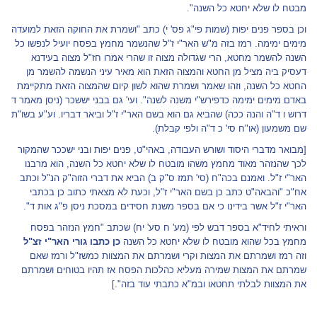
מבטח לו שלא יחטא כל השנה".
וכן בספר פנים יפות (שמות פי"ג פס' י) כתב "ושמרת את החוקה הזאת למועדה
מימים ימימה. רמז בזה מ"ש האר"י ז"ל שהנשמר מחמץ בפסח יועיל לנפשו כל
השנה להשמר מחטא, הרי שגדולה מצוה זו שהרי אמרו חז"ל מצוה בעידנא
דעסיק ביה מציל מן החטא והמצוה הזאת הוא מאיר עיני הנשמה להשמר מן
החטא כל השנה, וזהו שאמר ושמרת שהוא לשון קיום שהמצוה הזאת מתקיימת
באדם מימים ימימה כדפירש"י משנה לשנה". ועי' גם בבני יששכר (ניסן מאמר ד
דרוש ו ד"ה והנה ככה) שהביא גם הוא בשם האר"י ז"ל וביאר דבריו. וע"ע בשו"ת
שם משמעון (או"ח סי' כ ד"ה ולפי קבלת).
[מבואר מדברי היסוד ושורש העבודה, באהי"ט, פנים יפות ובני ישככר שהמקור
לכך שהנזהר מאוד מחמץ משהו מובטח לו שלא יחטא כל השנה, הוא מרבנו
האר"י ז"ל. ואמנם בכה"ח (סי' תמז ס"ק ב) הביא את דברי הזוה"ק הנ"ל וכתב
אח"כ "והבאה"ט כתב כן בשם האר"י ז"ל, וכעת לא מצאתי כתוב כן בכתבי
האר"י ז"ל אשר בידינו כי אם בספר משנת חסידים במסכת ניסן פ"ג אות ד".
וראיתי לחיד"א בספר דבש לפי (מע' ח סע' יח) שכתב "חמץ הנזהר בפסח
מחמץ בכל שהוא מובטח לו שלא יחטא כל השנה
כן כתבו גורי האר"י זצ"ל
וזה רמז ושמרתם את המצות וקרי ושמרתם את המצוות כמשז"ל ורמז שאם
שמרתם את המצות שמירה מעליא כהלכות הפסח אז תהיו בטוחים ושמרתם
את המצוות לבלתי תחטאו ובמ"א כתבתי עוד בזה".]