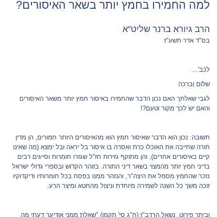
למה החמירו בחמץ יותר בשאר האיסורים?
הרב גיורא ברנר שליט"א
בס"ד אדר תשע"ז
לכב'...
שלום וברכה
לגבי שאלתך האם נכון הדבר שהחמירו באיסור חמץ יותר משאר האיסורים
והאם יש לכך מקור וטעם?!
תשובה: נכון הוא הדבר שאיסור חמץ הוא מהאיסורים היותר חמורים, הן מדין
תורה שחייבה את האוכלו כרת ואסרה בו איסור בל יראה ובל ימצא (מה שאינו
קיים באיסורים אחרים), והן מתוקף גזירות חז"ל שגזרו חומרות וסייגים רבים
בדיני חמץ יותר מהמצוי בשאר דיני התורה. בזוהר הקדוש ובספרי גדולי ישראל
נזכר שהחמץ מסמל את היצה"ר, והנזהר ממנו בפסח בכל חומרותיו ודיקדוקיו
זוכה משך כל השנה לשמירה מיוחדת וניצול מהחטא ומיצר הרע.
וביתר פירוט, נשאל הרדב"ז (ח"ג סי' תקמו) "שאלת ממני אודיעך דעתי מה