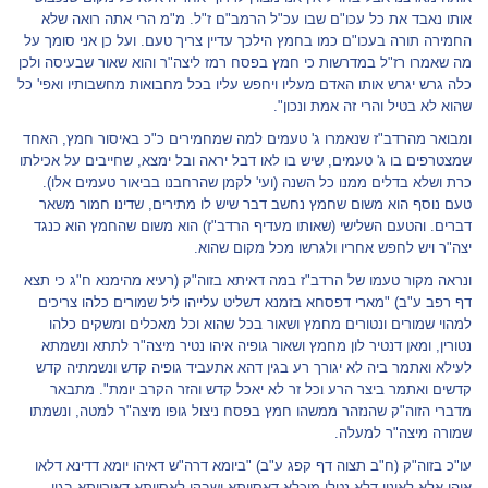
אותו נאבד את כל עכו"ם שבו עכ"ל הרמב"ם ז"ל. מ"מ הרי אתה רואה שלא
החמירה תורה בעכו"ם כמו בחמץ הילכך עדיין צריך טעם. ועל כן אני סומך על
מה שאמרו רז"ל במדרשות כי חמץ בפסח רמז ליצה"ר והוא שאור שבעיסה ולכן
כלה גרש יגרש אותו האדם מעליו ויחפש עליו בכל מחבואות מחשבותיו ואפי' כל
שהוא לא בטיל והרי זה אמת ונכון".
ומבואר מהרדב"ז שנאמרו ג' טעמים למה שמחמירים כ"כ באיסור חמץ, האחד
שמצטרפים בו ג' טעמים, שיש בו לאו דבל יראה ובל ימצא, שחייבים על אכילתו
כרת ושלא בדלים ממנו כל השנה (ועי' לקמן שהרחבנו בביאור טעמים אלו).
טעם נוסף הוא משום שחמץ נחשב דבר שיש לו מתירים, שדינו חמור משאר
דברים. והטעם השלישי (שאותו מעדיף הרדב"ז) הוא משום שהחמץ הוא כנגד
יצה"ר ויש לחפש אחריו ולגרשו מכל מקום שהוא.
ונראה מקור טעמו של הרדב"ז במה דאיתא בזוה"ק (רעיא מהימנא ח"ג כי תצא
דף רפב ע"ב) "מארי דפסחא בזמנא דשליט עלייהו ליל שמורים כלהו צריכים
למהוי שמורים ונטורים מחמץ ושאור בכל שהוא וכל מאכלים ומשקים כלהו
נטורין, ומאן דנטיר לון מחמץ ושאור גופיה איהו נטיר מיצה"ר לתתא ונשמתא
לעילא ואתמר ביה לא יגורך רע בגין דהא אתעביד גופיה קדש ונשמתיה קדש
קדשים ואתמר ביצר הרע וכל זר לא יאכל קדש והזר הקרב יומת". מתבאר
מדברי הזוה"ק שהנזהר ממשהו חמץ בפסח ניצול גופו מיצה"ר למטה, ונשמתו
שמורה מיצה"ר למעלה.
עו"כ בזוה"ק (ח"ב תצוה דף קפג ע"ב) "ביומא דרה"ש דאיהו יומא דדינא דלאו
איהו אלא לאינון דלא נטלו מיכלא דאסוותא ושבקו לאסוותא דאורייתא בגין