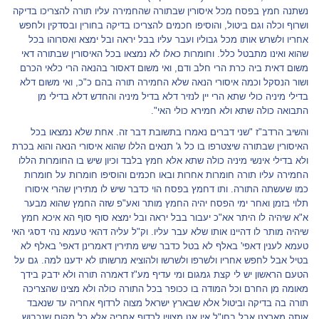
נשתנה חמץ בפסח מכל איסורין שבתורה שהחמירה עליו תורה להצריכו בדיקה
ושרוף וכלה וגם ביטול, והוסיפו חכמים להצריכו בדיקה בחורין ובסדקין ולחפש
אחריו ולשרש אותו מכל גבוליו ועבר עליו בבל יראה ובל ימצא ואסרוהו בכל
שהוא ואינו מתבטל כלל. וחומרות כאלו לא נמצאו בכל האיסורין שבתורה דאי
משום דאית ביה כרת הרי חלב ודם, ואי משום דאסור בהנאה הרי כלאי הכרם
ושור הנסקל וכמה איסורי הנאה שלא החמירה תורה בהם כ"כ, ואי משום דלא
בדילי מיניה כולי שתא הרי יין לנזיר דלא בדיל מיניה והחדש דלא בדילי מן
התבואה כולה שתא ולא חמירא כולי האי".
והשיב הרדב"ז "שני דברים נאמרו בתשובת דבר זה. אחת שלא נמצאו בכל
האיסורין שבתורה שיצטרפו בו כל ג' תנאים הללו שהוא איסורי הנאה והוא בכרת
ולא בדילי אינשי מיניה כולה שתא אלא חמץ בלבד וכיון שיש בו החומרות הללו
החמירה עליו תורה חומרות אחרות ובאו חכמים והוסיפו חומרות על חומרות
כמו שעשתה התורה. ותו דחמץ בפסח הוי כדבר שיש לו מתירין שהרי איסורו
תלוי בזמן ואחר ימי הפסח יהיה החמץ מותר ואע"פ שזה החמץ שהוא מבער
א"א שיהיה לו היתר אא"כ יעבור בבל יראה ובל ימצא סוף סוף הא איכא חמץ
שיהיה מותר לו דהיינו אותו שלא עבר עליו. וק"ל עליה דהאי טעמא נהי דסגי האי
טעמא לענין דאפי' באלף לא בטל כדבר שיש מתירין דאמרינן דאפי' באלף לא
בטיל אבל לחפש אחריו ולשרפו ולשרשו ולהוציא מרשותו לא ידענו למה. גם על
הטעם הראשון יש לי קצת גמגום ומי עדיף מע"ז דאמרה תורה ולא ידבק בידך
מאומה מן החרם וכל המודה בו ככופר בכל התורה כולה ולא מצינו שהצריכה
תורה בה בדיקה וביטול אלא שבארץ ישראל מצוה לרדוף אחריה עד שנאבד
אותה מארצנו אבל בחו"ל אין אנו מצווין לרדוף אחריה אלא כל מקום שנכבוש