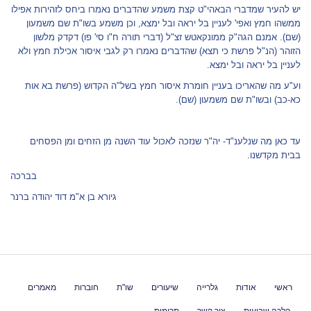
יש להעיר שמדברי הבאהי"ט קצת משמע שהדברים נאמרו ביחס לזהירות אפילו
ממשהו חמץ ואפי' לעניין בל יראה ובל ימצא, וכן משמע בשו"ת שם משמעון
(שם). אמנם הגה"ק ממונקאטש זצ"ל (דברי תורה ח"ו סי' פו) דקדק מלשון
הזוהר (הנ"ל פרשת כי תצא) שהדברים נאמרו רק לגבי איסור אכילת חמץ ולא
לעניין בל יראה ובל ימצא.
וע"ע מה שהאריכו בעניין חומרת איסור חמץ בשל"ה הקדוש (פרשת בא אות
כא-כב) ובשו"ת שם משמעון (שם).
עד כאן מה שנלענ"ד- יה"ר שנזכה לאכול עוד השנה מן הזחים ומן הפסחים
בבית מקדשנו.
בברכה
גיורא בן א"מ דוד יהודה ברנר
ראשי
אודות
גלרייה
שיעורים
שו"ת
חוברות
מאמרים
הלכה שבועית
צור קשר
תרומות