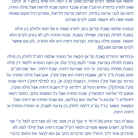
תעשה אם אפשר לקיים שניהם מוטב וא"כ למה היה שלא ברצון ר"א. וכתבו
שאין לתרץ כדתירץ הרמב"ן שכיון שכבר ניתנה שבת לדחות אצל מילה התירו,
דהא גם לגבי צרעת במילה, דניתנה צרעת לידחות, אמרינן דכל מקום שאתה
מוצא עשה ולא תעשה מוטב לקיים שניהם.
ובמגיני שלמה (שבת קל א) כתב לתרץ קושיה זו של תוס' ולחלק בין מילה
בשבת למילה בצרעת, שמילה בשבת, שבת הותרה לכן לא בעינן לקיים הלא
תעשה, אמנם מילה בצרעת, הצרעת דחויה היא ולא הותרה, לכן אם אפשר
לקיים שניהם מוטב
[6]
.
ובחידושי החת"ס (שבת קל א) הקשה על המגיני שלמה דמנ"ל לחלק בין מילה
בשבת למילה בצרעת, שהרי לקמן (בדף קלב א) רוצה הגמרא ללמוד דין מילה
בשבת ממילה בצרעת, וכי היכי שצרעת דחויה, שבת דחויה. ועוד שהרמב"ם
פסק (שבת פ"ב ה"א), ששבת דחויה היא אצל פק"נ, ואם אצל מילה הותרה על
כורחך גם אצל פק"נ הותרה, דבשבת (קלב א), בעי למילף דפק"נ דוחה שבת
מק"ו ממילה
[7]
. וחידש החת"ס, דלדינא קי"ל דשבת דחויה אצל מילה ופק"נ,
אמנם לר' אליעזר דמכשירין, שבת הותרה אצל כל המצוות כולם. כלומר דמאי
דאיפליגו ר' עקיבא ור' אליעזר הוא בנידוננו, אם שבת הותרה או דחויה אצל
המצוות. ונשאר בכ"ז בצ"ע דלמה לחלק בין צרעת לשבת, אי הותרה הותרה אי
דחויה דחויה.
ובשו"ת באר יצחק (או"ח סי' יד ענף ג) דן מפני מה לא מצריכים למול ע"י שני
מוהלים, דשנים שעשו פטורים ולמאי דקי"ל שבת דחויה אצל מילה למה לא
מהדרינן אחר דרך היתר? ותוך הדברים כתב גם הוא לבאר את התוס' כדברי