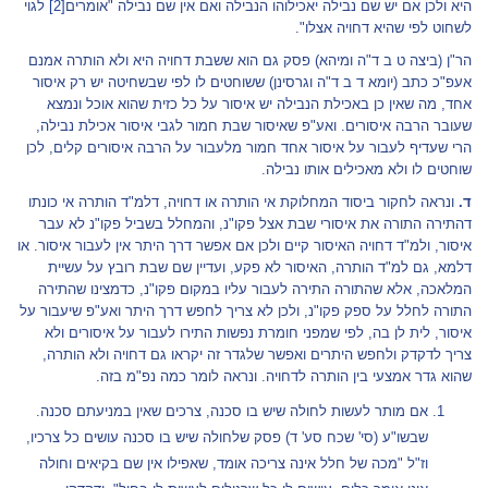
היא ולכן אם יש שם נבילה יאכילוהו הנבילה ואם אין שם נבילה "אומרים
[2]
לגוי
לשחוט לפי שהיא דחויה אצלו".
הר"ן (ביצה ט ב ד"ה ומיהא) פסק גם הוא ששבת דחויה היא ולא הותרה אמנם
אעפ"כ כתב (יומא ד ב ד"ה וגרסינן) ששוחטים לו לפי שבשחיטה יש רק איסור
אחד, מה שאין כן באכילת הנבילה יש איסור על כל כזית שהוא אוכל ונמצא
שעובר הרבה איסורים. ואע"פ שאיסור שבת חמור לגבי איסור אכילת נבילה,
הרי שעדיף לעבור על איסור אחד חמור מלעבור על הרבה איסורים קלים, לכן
שוחטים לו ולא מאכילים אותו נבילה.
ד.
ונראה לחקור ביסוד המחלוקת אי הותרה או דחויה, דלמ"ד הותרה אי כונתו
דהתירה התורה את איסורי שבת אצל פקו"נ, והמחלל בשביל פקו"נ לא עבר
איסור, ולמ"ד דחויה האיסור קיים ולכן אם אפשר דרך היתר אין לעבור איסור. או
דלמא, גם למ"ד הותרה, האיסור לא פקע, ועדיין שם שבת רובץ על עשיית
המלאכה, אלא שהתורה התירה לעבור עליו במקום פקו"נ, כדמצינו שהתירה
התורה לחלל על ספק פקו"נ, ולכן לא צריך לחפש דרך היתר ואע"פ שיעבור על
איסור, לית לן בה, לפי שמפני חומרת נפשות התירו לעבור על איסורים ולא
צריך לדקדק ולחפש היתרים ואפשר שלגדר זה יקראו גם דחויה ולא הותרה,
שהוא גדר אמצעי בין הותרה לדחויה. ונראה לומר כמה נפ"מ בזה.
אם מותר לעשות לחולה שיש בו סכנה, צרכים שאין במניעתם סכנה.
שבשו"ע (סי' שכח סע' ד) פסק שלחולה שיש בו סכנה עושים כל צרכיו,
וז"ל "מכה של חלל אינה צריכה אומד, שאפילו אין שם בקיאים וחולה