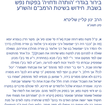
בירור בגדרי 'הותרה ודחויה' בפקוח נפש
בשבת. חידוש בשיטת הרמב"ם והשו"ע
הרב ינון קליין שליט"א
סיון תשע"א
א.
קי"ל פקוח נפש דוחה שבת (או"ח סי' שכט סע' א). מקור הדין בגמרא יומא
(פה א) "וכבר היה רבי ישמעאל ורבי עקיבא ורבי אלעזר בן עזריה מהלכין בדרך
ולוי הסדר ורבי ישמעאל בנו של רבי אלעזר בן עזריה מהלכין אחריהם, נשאלה
שאלה זו לפניהם מניין לפקוח נפש שדוחה את השבת
[1]
". וכל אחד מהתנאים
שם למד ממקום אחר. ר"י למד בק"ו מבא במחתרת, ר"ע מד בק"ו מכהן
שמפסיק עבודתו כדי להעיד זכות ליוצא להריגה, ראב"ע למד בק"ו ממילה
שדוחה שבת, ר' יוסי בר' יהודה למד מהפס' "אך את שבתותי תשמורו"- 'יכול
לכל? אך חילק', ר' יונתן בן יוסף למד מהפסוק "כי קודש היא לכם" היא מסורה
בידכם ולא אתם מסורים בידה, ר' שמעון בן מנסיא למד מהפסוק "ושמרו בני
ישראל את השבת" אמרה תורה חלל עליו שבת אחת כדי שישמור שבתות
הרבה. ואומרת הגמרא שלכל הלימודים יש פירכא, לפי שכולם מדברים במקרה
בו יש ודאי פקוח נפש, אך בספק אין ללמוד מהם. ומביאה את לימודו של
שמואל שאומר שמתוך שנאמר בפסוק (ויקרא יח ה) "ושמרתם את מצוותי ואת
חוקותי אשר יעשה אותם האדם וחי בהם" למדנו שהתורה נתנה לאדם על מנת
שיחיה בה ולא שימות בה ואפילו לא ספק מיתה, כלשון רש"י (שם ד"ה דשמואל)