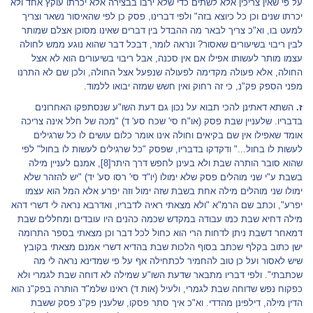
על פי שאין צריכין אלא לשתים כדי שלא ירבו בבצירה אלא יכרתו עוקץ אחד ולא
יכרתו שנים וכן כל כיוצא בזה" ולפי דברינו, פסק כן לפי שהאיסור נשאר וצריך
למעט בו, וא"כ צריך לבאר מה ההבדל בין דברים שאינו מסוכן אצלם שמותר
לבין ריבוי בשיעורים שאסור? ונראה לומר, דבכל דבר שהוא נוגע ממש לחולה
עצמו מותר לעשותו אפילו אם אין סכנה, אבל ריבוי בשיעורים הוא לא אצל
החולה, אלא פעולה מקדימה לפעולה שנפעל אצל החולה, ולכן שם לא התרנו
מפני הספק פק"נ, כי זה רחוק ואין חשש שמזה יבואו ללמוד.
ז.
השתא דאתינן להכי תבוא על נכון גם דעת השו"ע שנסתפקו האחרונים
בדבריו. שלעניין שבת פסק (או"ח סי' שכח סע' ד) "מכה של חלל אינה צריכה
אומד שאפילו אין שם בקיאים וחולה אינו אומר כלום עושים לו כל שרגילים
לעשות לו בחול..." ודקדקו בדבריו, שפסק "כל שרגילים לעשות לו בחול" לפי
שהוא סובר הותרה שבת ולא בעינן לחפש דרך היתר
[8]
, אמנם לעניין מילה
בשבת ע"י שני מוהלים פסק שלא ימולו (יו"ד סי' רסו סע' יד) "יש להזהר שלא
ימולו שני מוהלים מילה אחת בשבת שזה ימול וזה יפרע אלא המל הוא עצמו
יפרע", וכתב שם הרמ"א "ולא מצאתי ראיה לדבריו, ואדרבא נראה לי דשרי דהא
מילה דחיא שבת כמו עבודה במקדש שכמה כהנים היו עובדים ומחללים שבת
דמאחר דשבת ניתן לדחות הרי הוא כחול לכל דבר וכן מצאתי בספר התרומה
ישן כתוב בקלף שכתב בסוף הלכות שבת בהדיא דשרי אמנם מצאתי בקובץ
שיש לאסור ועל כן טוב להחמיר לכתחילה אף על פי שמדינא נראה לי מה
שכתבתי". ולפי דבריו מתבאר שדעת השו"ע שמילה לא דוחה שבת לגמרי ולא
כפקוח נפש שדוחה שבת לגמרי, ולעיל (אות ד) ראינו שלמ"ד הותרה בפק"נ הוא
הדין מילה, דילפינן מהדדי. וא"כ איך סתר פסקו, שלענין פק"נ פסק ששבת