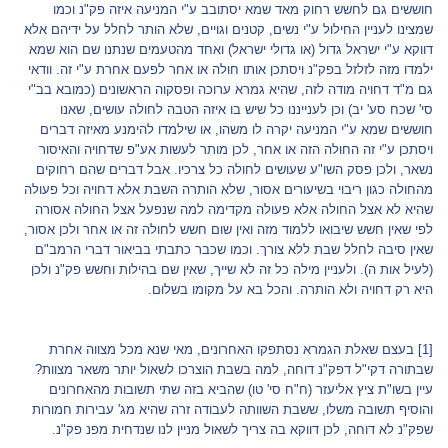
חוששים גם לחשש רחוק מאד שמא יסתובב ע"י המניעה איזה פק"נ וכמו
שמצינו לעניין החילול ע"י נשים, קטנים וגויים, שלא הותר לחלל על ידיהם אלא
דווקא ע"י ישראל גדול (או גדולי ישראל) ואחד מהטעמים שנתנו שם הוא שמא
ילמדו מזה לזלזל בפק"נ ויסתכן אותו חולה או אחר לפעם אחרת ע"י זה. וודאי
גם מ"ד דחויה מודה לזה, שהיא גמרא ערוכה ופסקוה הראשונים (כמובא בב"י
סי' שכח סע' יב) וכן לענייננו כל שיש בו איזה הטבה לחולה עושים, שאנו
חוששים שמא ע"י המניעה יקרה לו משהו, או שילמדו להימנע מאיזה דברים
ויסתכן ע"י זה החולה הזה או אחר, לכן מותר לעשות אע"פ שדחויה והאיסור
נשאר, ולכן פסק השו"ע שעושים לחולה כל צרכיו. אבל דברים שהם רחוקים
מהחולה כגון ריבוי בשיעורים אסור, שלא הותרה השבת אלא דחויה וכל פעולה
שהיא לא אצל החולה אלא פעולה מקדימה למה שנפעל אצל החולה אסורה
לפי שאין חשש שיבואו ללמוד מזה ואין שום חשש לחולה זה או אחר ולכן אסור,
שאין סיבה לחלל שבת ללא צורך. וכמו שכבר כתבתי בביאור דברי הרמב"ם
(לעיל אות ה). ולעניין מילה כל זה לא שייך, שאין שם בהילות וחשש פק"נ ולכן
היא רק דחויה ולא הותרה. והכל בא על מקומו בשלום.
[1]
בעצם שאלת הגמרא נסתפקו האחרונים, מאי שנא מכל מצווה אחרת
שבתורה דקי"ל דפק"נ דוחה, למה בשבת הוצרכו לשאול יותר משאר מצוות?
עיין בשו"ת ציץ אליעזר (ח"ח סי' טו) שהביא בזה שתי תשובות מהאחרונים
והוסיף תשובה משלו, ששבת השוותה לעבודה זרה שהיא מג' עבירות חמורות
שפק"נ לא דוחה, לכן דווקא בה צריך לשאול מניין לנו שנדחית מפנ פק"נ.