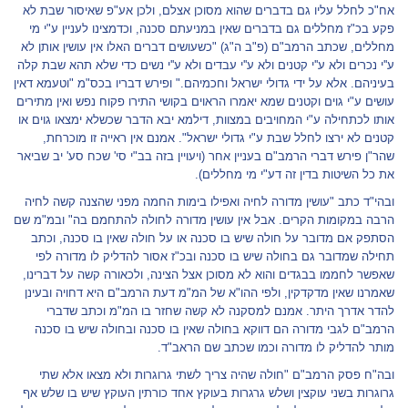
אח"כ לחלל עליו גם בדברים שהוא מסוכן אצלם, ולכן אע"פ שאיסור שבת לא
פקע בכ"ז מחללים גם בדברים שאין במניעתם סכנה, וכדמצינו לעניין ע"י מי
מחללים, שכתב הרמב"ם (פ"ב ה"ג) "כשעושים דברים האלו אין עושין אותן לא
ע''י נכרים ולא ע''י קטנים ולא ע''י עבדים ולא ע''י נשים כדי שלא תהא שבת קלה
בעיניהם. אלא על ידי גדולי ישראל וחכמיהם." ופירש דבריו בכס"מ "וטעמא דאין
עושים ע"י גוים וקטנים שמא יאמרו הראוים בקושי התירו פקוח נפש ואין מתירים
אותו לכתחילה ע"י המחויבים במצוות, דילמא יבא הדבר שכשלא ימצאו גוים או
קטנים לא ירצו לחלל שבת ע"י גדולי ישראל". אמנם אין ראייה זו מוכרחת,
שהר"ן פירש דברי הרמב"ם בעניין אחר (ויעויין בזה בב"י סי' שכח סע' יב שביאר
את כל השיטות בדין זה דע"י מי מחללים).
ובהי"ד כתב "עושין מדורה לחיה ואפילו בימות החמה מפני שהצנה קשה לחיה
הרבה במקומות הקרים. אבל אין עושין מדורה לחולה להתחמם בה" ובמ"מ שם
הסתפק אם מדובר על חולה שיש בו סכנה או על חולה שאין בו סכנה, וכתב
תחילה שמדובר גם בחולה שיש בו סכנה ובכ"ז אסור להדליק לו מדורה לפי
שאפשר לחממו בבגדים והוא לא מסוכן אצל הצינה, ולכאורה קשה על דברינו,
שאמרנו שאין מדקדקין, ולפי ההו"א של המ"מ דעת הרמב"ם היא דחויה ובעינן
להדר אדרך היתר. אמנם למסקנה לא קשה שחזר בו המ"מ וכתב שדברי
הרמב"ם לגבי מדורה הם דווקא בחולה שאין בו סכנה ובחולה שיש בו סכנה
מותר להדליק לו מדורה וכמו שכתב שם הראב"ד.
ובה"ח פסק הרמב"ם "חולה שהיה צריך לשתי גרוגרות ולא מצאו אלא שתי
גרוגרות בשני עוקצין ושלש גרגרות בעוקץ אחד כורתין העוקץ שיש בו שלש אף