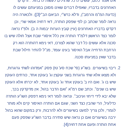
אינו אומר כלום, עושים לו כל שרגילים לעשות לו בחול". ודקדקו
האחרונים בדבריו, שאפילו דברים שאינו מסוכן במניעתם עושים לו
(כדעת המ"מ והרמב"ן, ודלא כרש"י, הביאם הב"י
[3]
). ולכאורה היה
נראה לומר שכתב כן לפי שפסק הותרה, דאי דחויה אמאי שרי, וכן
דקדקו בדבריו האחרונים (עיין קובץ הערות יבמות ה ב). ולפ"ז נראה
לומר כצד הראשון דלמ"ד הותרה אין כלל איסורי שבת אצל חולה שיש בו
סכנה אלא עושים כל דבר שהוא לצורכו, דאי נימא דהותרה הוא רק
הרחבת הדחייה אבל האיסור בעינו עומד, מנ"ל להתיר חילול שבת
בדבר שאין במניעתו סכנה.
ריבוי בשיעורים. בשו"ע (סי' שכח סע' טז) פסק "אמדוהו לשתי גרוגרות,
ולא מצאו אלא שתי גרוגרות בשני עוקצין וג' בעוקץ אחד, כורתים העוקץ
שיש בו ג'. ואם היו ב' בעוקץ אחד וג' בעוקץ אחד, לא יכרתו אלא העוקץ
שיש בו שנים". וכתב שם רמ"א "ואם הדבר בהול, אין מדקדקין בכך,
שלא יבא לידי דיחוי ועיכוב". ונראה לומר דאי נימא דפסק השו"ע הותרה
כדלעיל, הרי שהבין כצד השני, שגם אם הותרה האיסור קיים ולא מותר
לגמרי, ולכן צריך למעט בשיעורים ולא להרבות, ורק במקום שהוא בהול
ירבה בשיעורים ואם כן נראה שיש סתירה בדבר השו"ע שפסק פעם
אחת הותרה ופעם אחת דחויה
[4]
.