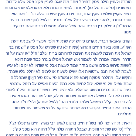
הותרה ולעניין מילה פסק דחויה? ויותר מזה שגם לעניין פק"נ פסק שלא לרבות
בשיעורים (סי' שכח סע' טז) "אמדוהו לשתי גרוגרות ולא מצאו אלא שתי גרוגרות
בשני עוקצין ושלש בעוקץ אחד, כורתים העוקץ שיש בו שלש וכו'..." ואם הוא
סובר הותרה, למה ימעט בשיעורים? אא"כ נסביר כדלעיל (סוף אות ה בדעת
הרמב"ם) החילוק בין דברים שהם אצל החולה ממש לדברים שהם רחוקים
ממנו.
וקודם שאבאר דבריי, אקדים פירוש יפה שראיתי ולפיו אפשר ליישב את דעת
השו"ע. והוא באור החיים הקדוש (שמות לא טז) שפירש על הפסוק "ושמרו בני
ישראל את השבת לעשות את השבת לדורותם ברית עולם" וז"ל "או ירצה על זה
הדרך, אימתי אמרתי לך לשמור איש ישראל אפילו בערך כבוד שבת דוקא
לעשות פירוש באדם שישנו בגדר עמוד לעשות אבל מי שודאי לא יקום ולא יגיע
לשבת לשומרו הגם שרפואות אלו יועילו לשעות או לימים לא יחלל עליו שבת".
והקשו עליו מהלכה פסוקה (יומא פה א ובשו"ע סי' שכט סע' ד
[9]
) שמחללים
שבת אפילו על מי שלא יכול לחיות אלא כמה רגעים ואפילו על תינוק שנמצא
בעיר שרובה נכרים ומיעוט ישראלים ולא יהיה חייב בשמירת שבת, ופק"נ ליהודי
בשבת לא תלוי בשאלה אם ישמור שבתות או לא, שהלימוד הזה בגמרא אית
ליה פירכא, וקי"ל כשמואל שלמד מ"וחי בהם" (לעיל אות א) ולפ"ז צ"ב למה
התכוון האור החיים הקדוש במה שכתב שדווקא על מי שישמור עוד שבתות
מחללים.
וראיתי תירוץ יפה לזה בשו"ת חיים ברצונו לגאון רבי משה חיים גרינפלד זצ"ל
הי"ד (סי' טו) שתירץ והוכיח, שבכל התורה כולה קי"ל דחויה היא מפני פק"נ
ובגדר דחויה ולא הותרה, דילפינן מ"וחי בהם", אבל לעניין שבת התורה הוסיפה