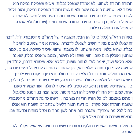
התורה התירה לשחוט ולא אמרה שנאכל נבלות, אע"פ שאכילת נבילה הוא
איסור לאו ושחיטה הוא גם עשה ולא תעשה וחמור מאכילת נבילה, ומזה נלמד
לשבת שכמו שביו"ט התירה התורה איסור חמור מפני אוכל נפש ולא אמרה
שנאכל נבילות, כן בשבת התירה התורה איסור חמור (שחיטה) ולא אמרה
שנאכיל את החולה נבילות.
בשו"ת הרא"ש (כלל כו סי' ה) הביא תשובה זו של מהר"ם מרוטנבורג וז"ל, "דבר
זה שאלו לרבינו מאיר והשיב לשואל: לדבריך, שאתה אומר שמוטב להאכילו
נבלה, שהיא בלאו, ממה שישחטו לו בשבת, שהוא איסור סקילה, אם כן, למה
שוחטין ואוכלין ביום טוב, והוא עשה ולא תעשה, מוטב שיאכלו נבלה, שאינה
אלא בלאו! ועוד, יאמר לא"י לנחור עופות, דליכא אלא איסורא דרבנן, למ"ד אין
שחיטה לעוף מן התורה. אלא ודאי, כיון שהתורה התירה לנו אוכל נפש ביום טוב,
הוי כמו בחול שמותר בו כל מלאכה. וכן בחולה נמי כיון דפקוח נפש ילפינן
ביומא דשרי כל מלאכה לחולה שיש בו סכנה, שריא בשבת כמו בחול; הילכך,
כיון שהשחיטה מותרת היא, לא ספינן ליה איסור לחולה. ועוד שמעתי טעם
אחר, שאם ידע החולה שיאכילוהו דבר איסור, נפשו קצה בו, וימנע מלאכול
ויסתכן בעצמו; לכן כל הזריז הרי זה משובח". ודעתו כדעת מהר"ם מרוטנבורג
ששבת הותרה אצל פקו"נ. וכן דעת הטור דלעיל שכתב "כי השבת הוא אצלו
כחול לכל מה שצריך", שנגרר בזה אחר לשון מהר"ם וס"ל כוותיה וכדעת אביו
הרא"ש ששבת הותרה אצל פקו"נ.
ג.
אולם מצאנו ראשונים חולקים וסוברים ששבת דחויה היא אצל פקו"נ ולא
הותרה.