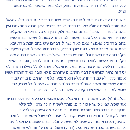
לכל צרכיו, ולמ"ד דחויה שבת אינה כחול, אלא במה שאפשר למעט ימעט,
וצ"ע.
בשו"ת יחוה דעת (ח"ד סי' ל אות ה) הביא משו"ת הרדב"ז (ח"ד סי' קל) שנשאל
אם מותר לעשות לחולה שיש בו סכנה בשבת דברים שאין סכנה במניעתם ואין
בהם כ"כ צורך, והשיב "דבר זה שנוי במחלוקת בין הפוסקים ואני מן המקלים,
שדחויה היא שבת אצל סכנת נפשות, לכן מותר לעשות לו אפילו דברים שאין
בהם צורך כ"כ שאפשר שאם לא תעשה לו דברים שיש בהם קצת צורך, יבא
להמנע גם מדברים שיש בהם צורך הרבה, והדבר ידוע שאפילו ספק ספיקא של
פק"נ דוחה את השבת וכו" ומפורש בדבריו שאע"פ שפסק ששבת דחויה אצל
פק"נ התיר לעשות לחולה צרכים שאין במניעתם סכנה לחולה, וזה כצד השני
בחקירה דלעיל, שהאיסור עומד במקומו ואעפ"כ מותר לחלל כאילו הותרה. לפי
יסוד זה נראה לפרש את דברי הרמב"ם שהרמב"ם לא סובר כמ"ד הותרה (שאין
איסור כלל) ולא כמ"ד דחויה, אלא הוא ממצע. כלומר, הרמב"ם מודה למ"ד
דחויה שהאיסור נשאר ואעפ"כ סובר כמ"ד הותרה שעושים לו כל צרכיו, לפי
שהוא למד כצד השני שבחקירה למעלה. ויש לזה כמה ראיות בדבריו.
בפ"ב (ה"א) פסק ששבת דחויה ואעפ"כ פסק שעושים לו כל צרכיו. ולפי דברינו
אתי שפיר, שאע"פ שהאיסור קיים, מותר לעשות לו כל צרכיו, לפי שלא
מדקדקים בדבר מפני חומרת נפשות. וכן מבואר מה שפסק בהלכה ב'
שמדליקים לו נר והוא דבר שאינו קשור לרפואתו, לפי שכל שהוא צורך לחולה
עושים, והסברא בזה היא שאם לא נעשה לחולה דברים שטובים לו אפילו אם
אין במניעתם סכנה, יש כאן ספק (רחוק) שאולי יסתכן ע"י זה, לפי שיחששו