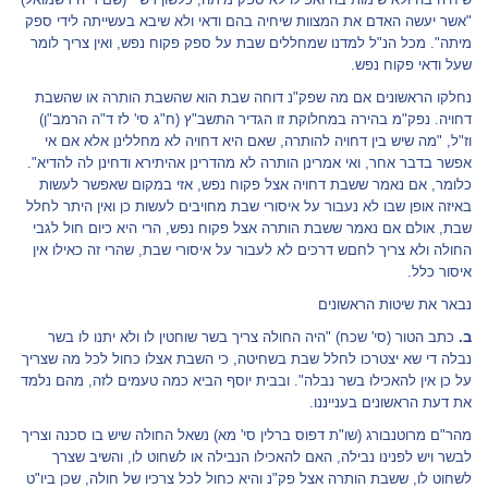
"אשר יעשה האדם את המצוות שיחיה בהם ודאי ולא שיבא בעשייתה לידי ספק
מיתה". מכל הנ"ל למדנו שמחללים שבת על ספק פקוח נפש, ואין צריך לומר
שעל ודאי פקוח נפש.
נחלקו הראשונים אם מה שפק"נ דוחה שבת הוא שהשבת הותרה או שהשבת
דחויה. נפק"מ בהירה במחלוקת זו הגדיר התשב"ץ (ח"ג סי' לז ד"ה הרמב"ן)
וז"ל, "מה שיש בין דחויה להותרה, שאם היא דחויה לא מחללינן אלא אם אי
אפשר בדבר אחר, ואי אמרינן הותרה לא מהדרינן אהיתירא ודחינן לה להדיא".
כלומר, אם נאמר ששבת דחויה אצל פקוח נפש, אזי במקום שאפשר לעשות
באיזה אופן שבו לא נעבור על איסורי שבת מחויבים לעשות כן ואין היתר לחלל
שבת, אולם אם נאמר ששבת הותרה אצל פקוח נפש, הרי היא כיום חול לגבי
החולה ולא צריך לחםש דרכים לא לעבור על איסורי שבת, שהרי זה כאילו אין
איסור כלל.
נבאר את שיטות הראשונים
ב.
כתב הטור (סי' שכח) "היה החולה צריך בשר שוחטין לו ולא יתנו לו בשר
נבלה די שא יצטרכו לחלל שבת בשחיטה, כי השבת אצלו כחול לכל מה שצריך
על כן אין להאכילו בשר נבלה". ובבית יוסף הביא כמה טעמים לזה, מהם נלמד
את דעת הראשונים בענייננו.
מהר"ם מרוטנבורג (שו"ת דפוס ברלין סי' מא) נשאל החולה שיש בו סכנה וצריך
לבשר ויש לפנינו נבילה, האם להאכילו הנבילה או לשחוט לו, והשיב שצרך
לשחוט לו, ששבת הותרה אצל פק"נ והיא כחול לכל צרכיו של חולה, שכן ביו"ט