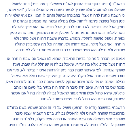
הראב"ד (נדפס בסוף ספר הזכרון לגר"ח שמואלביץ עמ' רפב) כתב לשואל
ששאלו אם לשחוט לחולה שצריך לבשר בשבת או להאכילו נבילה, "ואני אומר,
כי השבת ניתנה לדחות אצלו בהבערה ובישול והחם לו חמין, גם א"א שלא יהיה
קטן נימול בשבת וניתנה לדחות אצלו במילה ובשחיקת סממנים ובהחם לו
חמין, אבל לאו דנבילה לא ניתנב לדחות, אבל בודאי אם הוא צריך לאכילת
בשר לאלתר ובשחיטה מתמהמה לו מאכלין אותו מהמזומן, מפני שהוא ספק
נפשות, וספק נפשות להקל". מפורש בדבריו ששבת דחויה אצל פקו"נ ולא
הותרה, ואף אצל מילה, שבת דחויה ולא הותרה וכל מה שמאכילין לחולה
שחוטה ולא נבילה הוא מפני ששבת כבר נדחתה ואיסור נבילה לא נדחה.
אמנם אין הכרח לומר כך בדעת הראב"ד, שהוא לא נשאל אם שבת הותרה או
דחויה אצל פק"נ, אלא מה עדיף, שיאכל נבילה או שנחלל עליו שבת, וענה
שעדף שנחלל, לפי שאיסור שבת כבר ניתן להדחות ואיסור נבילה לא, ואף אם
סובר ששבת הותרה אצל פקו"נ היה עונה כן, שעדיף שאנו נחלל ולא שיאכל
נבילה. אמנם יש צד לומר שבזה שנזקק לטעם ששבת כבר נתנה להדחות אצלו,
מוכח שסובר דחויה, שאם היה סובר הותרה היה מתיר בלי טעם זה וכותב
כרא"ש, שהיא כחול אצלו וודאי אסור להאכיל נבילה לחולה בחול אם אפשר
לשחוט, ואם שבת היא כחול לגביו פשוט שמותר לשחוט.
הרשב"א בתשובה (ח"א סי' תרפט) נשאל על דין זה וכתב ששמע בשם מהר"ם
מרוטנבורג שהורה לשחוט ולא להאכילו נבילה. ברם הרשב"א עצמו סובר
שהדבר תלוי בשאלה אם שבת הותרה או דחויה אצל פקו"נ, דלמ"ד הותרה
שוחטין לו, ולמ"ד דחויה לא שוחטים. ופוסק שם הרשב"א דהלכה כמ"ד דחויה