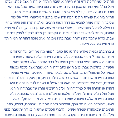
החת"ס, שמחלוקת ר"א ור"ע הייתה אי שבת הותרה או דחויה אצל פק"נ. עכ"פ
מכל הנ"ל יוצא כצד הראשון בחקירה, שהותרה הוא היתר גמור אצל שבת ולא
עוברים בזה על איסור, דלמגיני שלמה שהכריע ששבת הותרה אצל מילה,
החזיר בזה את קושיית התוס' למה היה שלא ברצון ר' אליעזר? דלר' אליעזר
שסובר הותרה מותר להביא גם דרך רשות הרבים, וא"כ הותרה הוא היתר גורף,
דבמילה ליכא למיחש לאיחור, שע"י השינוי שיעשה יסתכן התינוק, ובכ"ז אי נימא
הותרה, מותר להביא דרך רה"ר, ואם יש הקבלה בין מילה לפק"נ לעניין דחיית
שבת, כר"א שלמד פק"נ דוחה שבת בק"ו ממילה, א"כ מוכח דהותרה הוא היתר
גורף ואין כאן כלל איסור.
ו.
ברמב"ם (ביאת מקדש פ"ד טו-טז) כתב, "ומפני מה מחזרים על הטהורים
מבית אב אחר? מפני שהטומאה לא הותרה בציבור אלא באיסורה עומדת
ודחויה היא עתה מפני הדחק ואין דוחים כל דבר הנדחה אלא במקום שאי
אפשר". ובהלכות שבת (פ"ב ה"א) כתב "דחויה היא שבת אצל סכנת נפשות
כשאר כל המצוות" וכתב הכס"מ שם לבאר מקורו, דאיפליגו תנאי אי טומאה
הותרה בציבור או דחויה ומשמע בגמרא כמ"ד דחויה, וכן פסק הרמב"ם. והוסיף
הכס"מ, "דכי היכי דאיפליגו בטומאה ה"נ איפליגו בשבת לגבי חולה אם היא
דחויה או הותרה וקי"ל כמ"ד דחויה, וכ"כ הרשב"א והר"ן שהשבת דחויה היא
אצל חולה ולא הותרה". ועכ"פ, מלשון הרמב"ם שכתב "מפני שהטומאה לא
הותרה בציבור אלא באיסורה עומדת ודחויה היא עתה מפני הדחק" נראה
פשוט, דהותרה הוא היתר גורף, והאיסור נדחה ממקומו, שבהפכו, דחויה, כתב
הרמב"ם שבאסורה עומדת ופשוט. ולדברי הכס"מ שהשווה בין דחיית שבת מפני
פק"נ לדחיית עבודת בית המקדש בטהרה מפני הטומאה, ברור שהותרה בשבת