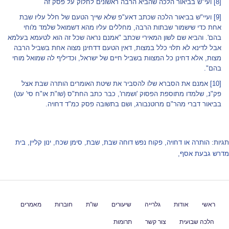
[8]
ועי"ש בביאור הלכה שהביא הרבה ראשונים לחלוק על פסק זה
[9]
ועיי"ש בביאור הלכה שכתב דאע"פ שלא שייך הטעם של חלל עליו שבת
אחת כדי שישמור שבתות הרבה, מחללים עליו מהא דשמואל שלמד מ'וחי
בהם'. והביא שם לשון המאירי שכתב "אמנם נראה שכל זה הוא לטעמא בעלמא
אבל לדינא לא תלוי כלל במצות, דאין הטעם דדחינן מצוה אחת בשביל הרבה
מצות, אלא דחינן כל המצוות בשביל חיים של ישראל, וכדיליף לה שמואל מוחי
בהם".
[10]
אמנם את הסברא שלו להסביר את שיטת האומרים הותרה שבת אצל
פק"נ, שלמדו מתוספת הפסוק 'ושמרו', כבר כתב החת"ס (שו"ת או"ח סי' עט)
בביאור דברי מהר"ם מרוטנבורג, ושם בתשובה פסק כמ"ד דחויה.
תגיות:
הותרה או דחויה
,
פקוח נפש דוחה שבת
,
שבת
,
סימן שכח
,
ינון קליין
,
בית
מדרש גבעת אסף
,
ראשי
אודות
גלרייה
שיעורים
שו"ת
חוברות
מאמרים
הלכה שבועית
צור קשר
תרומות