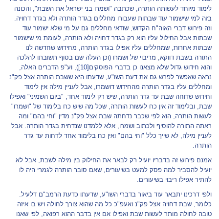
לימוד מיוחד לעשותה הותרה, שכתבה "ושמרו בני ישראל את השבת", והכונה
בזה למי שישמור עוד שבתות שעבורו מחללים בגדר הותרה ולא בגדר דחויה.
וזה פירוש דברי האוה"ח הקדוש, שודאי מחללים גם על מי שלא ישמור עוד
שבתות אבל החילול עליו הוא רק בגדר דחויה ולא הותרה, לעומת מי שישמור
שבתות אחרות, שמחללים עליו אפילו בגדר הותרה, מחידוש שחדשה לנו
התורה בשבת דווקא, מריבוי של ושמרו (וכן העלה שם בסוף תשובתו להלכה
והוא חידוש גדול שלא מצאנו כן בדברי הפוסקים
[10]
), וע"פ הדברים האלה,
נראה שאפשר לפרש גם את דעת השו"ע, שדעתו היא ששבת הותרה אצל פק"נ
ומחללים עליו בגדר הותרה מהחידוש דושמרו, אבל לעניין מילה אין לימוד
וחידוש שדוחה שבת עד גדר הותרה, שיש רק לימוד אחד, "ביום השמיני" ואפילו
שבת, ובלימוד זה אין כח לעשות הותרה, שכל מה שיש כח בלימוד של "ושמרו"
לעשות הותרה, הוא לפי שכבר נדחתה שבת אצל פק"נ מדין "וחי בהם" ומה
ראתה התורה להוסיף ולכתוב ושמרו, אלא ללמדנו שנדחית בגדר הותרה. אבל
לעניין מילה, לא שייך כלל "וחי בהם" ואין כח בלימוד אחד לדחות עד גדר
הותרה.
אמנם פירוש זה בדבריו יועיל רק לבאר את החילוק בין מילה לשבת, אבל לא
יועיל להסביר למה פסק למעט בשיעורים, שאם סובר הותרה לגמרי היה לו
להתיר אפילו ריבוי בשיעורים.
ולפי דרכינו יתבאר עוד ביאור בדברי השו"ע, שדעתו כדעת הרמב"ם דלעיל.
כלומר, שבת דחויה אצל פק"נ ואעפ"כ כל מה שהוא צורך לחולה ויש בו איזה
טובה לחולה מותר לעשות שבת ואפילו אם אין בדבר ההוא רפואה, לפי שאנו