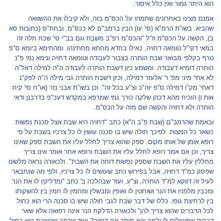
הוא היתר גמור ואין כלל איסור.
אמנם מצינו באחרונים שתמהו על הכס"מ בזה, ולא קיבלו את ההשוואה
שהביא. בשו"ת הרמ"א (סי' עו) הבין ברמב"ם לא ככס"מ. ובחת"ס (כתובות סא
ב), הקשה על הכס"מ וז"ל "והכס"מ רפ"ב משבת וגם בב"י סי' שכח תלה זה
במאי דקי"ל טומאה דחויה, כאילו בחדא מחתא מחתינהו. ומהתימא ביומא ס"פ
טרף בקלפי מבואר שבת הותרה בצבור לעבודה וטומאה דחויה ונימא נמי פ"נ
הותרה דומיא דעבודה. ומשמע כיון דשבת הותרה לעבודה ה"ה למילה דאל"ה
לא אתי' מיני מפ' ר' אלעזר דמילה, וכיון דשבת הותרה גבי מילה ה"ה לפק"נ
דאתי' מק"ו דמילה ס"פ יוה"כ וצ"ע בכל זה". וכן בשו"ת אבני נזר (או"ח סי' קיח
אות ו) הוכיח מהא דכהן שלקה כורך גמי שמרפא במקדש דעכ"פ בדרבנן ודאי
הותרה ולא דחויה והקשה שם מזה על הכס"מ.
ובאמת שהרמב"ם (שבת פ"ב ה"א) כתב "דחויה היא שבת אצל סכנת נפשות
כשאר כל המצות. לפיכך חולה שיש בו סכנה עושין לו כל צרכיו בשבת על פי
רופא אומן של אותו מקום. ספק שהוא צריך לחלל עליו את השבת ספק שאינו
צריך, וכן אם אמר רופא לחלל עליו את השבת ורופא אחר אומר אינו צריך
מחללין עליו את השבת שספק נפשות דוחה את השבת". ולכאורה נראה מלשונו
שפסק כמ"ד דחויה, אבל בפירוש כתב שעושים לו כל צרכיו, ולפי מה שנתבאר
לעיל זה דווקא למ"ד הותרה, וצ"ע. ועוד שבהלכה ב' כתב "ומדליקין לו את הנר
ומכבין מלפניו את הנר ושוחטין לו ואופין ומבשלין ומחמין לו חמין בין להשקותו
בין לרחיצת גופו. כללו של דבר שבת לגבי חולה שיש בו סכנה הרי הוא כחול
לכל הדברים שהוא צריך להן" ולכאורה הדלקת הנר אינה רפואה אלא שאר
דברים שמועילים לו ולמה יהא מותר אם דחויה? ועוד שכתב שהשבת היא כחול