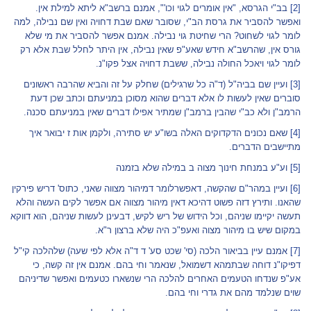
[2]
בב"י הגרסא, "אין אומרים לגוי וכו'", אמנם ברשב"א ליתא למילת אין.
ואפשר להסביר את גרסת הב"י, שסובר שאם שבת דחויה ואין שם נבילה, למה
לומר לגוי לשחוט? הרי שחיטת גוי נבילה. אמנם אפשר להסביר את מי שלא
גורס אין, שהרשב"א חידש שאע"פ שאין נבילה, אין היתר לחלל שבת אלא רק
לומר לגוי ויאכל החולה נבילה, ששבת דחויה אצל פקו"נ.
[3]
ועיין שם בביה"ל (ד"ה כל שרגילים) שחלק על זה והביא שהרבה ראשונים
סוברים שאין לעשות לו אלא דברים שהוא מסוכן במניעתם וכתב שכן דעת
הרמב"ן ולא כב"י שהבין ברמב"ן שמתיר אפילו דברים שאין במניעתם סכנה.
[4]
שאם נכונים הדקדוקים האלה בשו"ע יש סתירה, ולקמן אות ז יבואר איך
מתיישבים הדברים.
[5]
וע"ע במנחת חינוך מצוה ב במילה שלא בזמנה
[6]
ועיין במהר"ם שהקשה, דאפשרלומר דמיהור מצווה שאני, כתוס' דריש פירקין
שהאנו. ותירץ דזה פשוט דהיכא דאין מיהור מצווה אם אפשר לקים העשה והלא
תעשה יקיימו שניהם, וכל הידוש של ריש לקיש, דבעינן לעשות שניהם, הוא דווקא
במקום שיש בו מיהור מצוה ואעפ"כ היה שלא ברצון ר"א.
[7]
אמנם עיין בביאור הלכה (סי' שכט סע' ד ד"ה אלא לפי שעה) שלהלכה קי"ל
דפיקו"נ דוחה שבתמהא דשמואל, שנאמר וחי בהם. אמנם אין זה קשה, כי
אע"פ שנדחו הטעמים האחרים להלכה הרי שנשארו כטעמים ואפשר שדיניהם
שוים שנלמד מהם את גדרי וחי בהם.