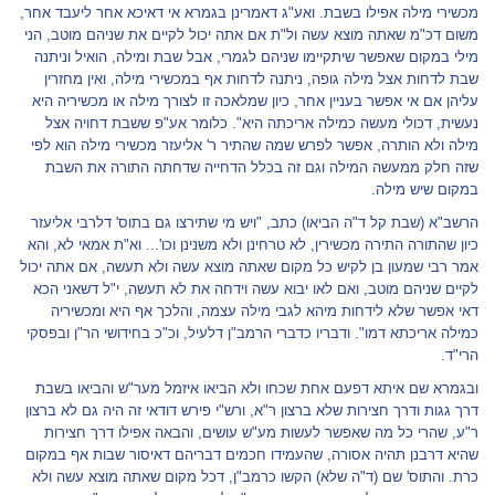
מכשירי מילה אפילו בשבת. ואע"ג דאמרינן בגמרא אי דאיכא אחר ליעבד אחר,
משום דכ"מ שאתה מוצא עשה ול"ת אם אתה יכול לקיים את שניהם מוטב, הני
מילי במקום שאפשר שיתקיימו שניהם לגמרי, אבל שבת ומילה, הואיל וניתנה
שבת לדחות אצל מילה גופה, ניתנה לדחות אף במכשירי מילה, ואין מחזרין
עליהן אם אי אפשר בעניין אחר, כיון שמלאכה זו לצורך מילה או מכשיריה היא
נעשית, דכולי מעשה כמילה אריכתה היא". כלומר אע"פ ששבת דחויה אצל
מילה ולא הותרה, אפשר לפרש שמה שהתיר ר' אליעזר מכשירי מילה הוא לפי
שזה חלק ממעשה המילה וגם זה בכלל הדחייה שדחתה התורה את השבת
במקום שיש מילה.
הרשב"א (שבת קל ד"ה הביאו) כתב, "ויש מי שתירצו גם בתוס' דלרבי אליעזר
כיון שהתורה התירה מכשירין, לא טרחינן ולא משנינן וכו'... וא"ת אמאי לא, והא
אמר רבי שמעון בן לקיש כל מקום שאתה מוצא עשה ולא תעשה, אם אתה יכול
לקיים שניהם מוטב, ואם לאו יבוא עשה וידחה את לא תעשה, י"ל דשאני הכא
דאי אפשר שלא לידחות מיהא לגבי מילה עצמה, והלכך אף היא ומכשיריה
כמילה אריכתא דמו". ודבריו כדברי הרמב"ן דלעיל, וכ"כ בחידושי הר"ן ובפסקי
הרי"ד.
ובגמרא שם איתא דפעם אחת שכחו ולא הביאו איזמל מער"ש והביאו בשבת
דרך גגות ודרך חצירות שלא ברצון ר"א, ורש"י פירש דודאי זה היה גם לא ברצון
ר"ע, שהרי כל מה שאפשר לעשות מע"ש עושים, והבאה אפילו דרך חצירות
שהיא דרבנן תהיה אסורה, שהעמידו חכמים דבריהם דאיסור שבות אף במקום
כרת. והתוס' שם (ד"ה שלא) הקשו כרמב"ן, דכל מקום שאתה מוצא עשה ולא