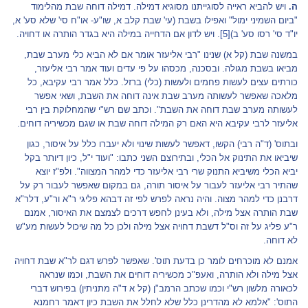
ה.
ויש להביא ראייה לסוגייתנו מסוגיא דמילה. דמילה דוחה שבת מהלימוד
"ביום השמיני ימול" ואפילו בשבת (עי' שבת קלב א, שו"ע- או"ח סי' שלא סע' א,
יו"ד סי' רסו סע' ב)
[5]
. ויש לדון אם הדחייה במילה היא בגדר הותרה או דחויה.
במשנה שבת (קל א) שנינו "רבי אליעזר אומר אם לא הביא כלי מערב שבת,
מביאו בשבת מגולה. ובסכנה, מכסהו על פי עדים ועוד אמר רבי אליעזר,
כורתים עצים לעשות פחמים ולעשות (כלי) ברזל. כלל אמר רבי עקיבא, כל
מלאכה שאפשר לעשותה מערב שבת אינה דוחה את השבת, ושאי אפשר
לעשותה מערב שבת דוחה את השבת". וכתב שם רש"י שהמחלוקת בין רבי
אליעזר לרבי עקיבא היא האם רק המילה דוחה שבת או שגם מכשיריה דוחים.
ובתוס' (ד"ה רבי) הקשו, דאפשר לעשות שינוי ולא יעברו כלל על איסור, כגון
שיביאו את התינוק אל הכלי, ובתירוצם השני כתבו: "ועוד י"ל, כיון דיותר בקל
יביא הכלי משיביא התנוק שרי רבי אליעזר כדי למהר המצווה". ולפ"ז יוצא
שהתיר רבי אליעזר לעבור על איסור תורה, גם במקום שאפשר לעבור רק על
דרבנן כדי למהר מצוה. והיה נראה לפרש לפי זה דבהא פליגי ר"א ור"ע, דלר"א
שבת הותרה אצל מילה, ולא בעינן לחפש דרכים לצמצם את האיסור, אמנם
ר"ע פליג על זה וס"ל דשבת דחויה אצל מילה ולכן כל מה שיכול לעשות מע"ש
לא דוחה.
אמנם לא מוכרחים לומר כן בדעת תוס'. שאפשר לפרש דגם לר"א שבת דחויה
אצל מילה ולא הותרה, ואעפ"כ מכשיריה דוחים את השבת, וכמו שנראה
לכאורה מלשון רש"י וכמו שכתב הרמב"ן (קל א ד"ה מתניתין) בפירוש דברי
התוס': "אלמא לא מהדרינן כלל שלא לחלל את השבת כיון דאמר רחמנא