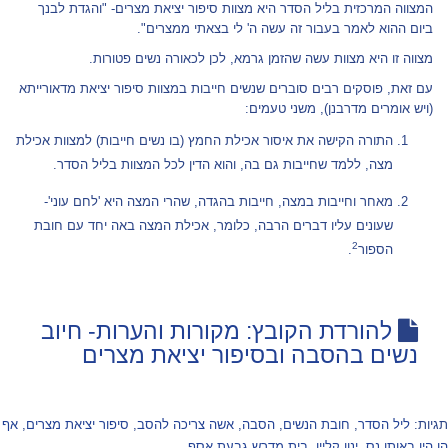
המצווה המרכזית בליל הסדר היא מצוות סיפור יציאת מצרים- "והגדת לבנך
ביום ההוא לאמר בעבור זה עשה ה' לי בצאתי ממצרים".
מצווה זו היא מצוות עשה שהזמן גרמא, לכן לכאורה נשים פטורות.
עם זאת, פוסקים רבים סוברים שנשים חייבות במצוות סיפור יציאת מדאורייתא
(ויש אומרים מדרבנן), משני טעמים:
התורה הקישה את איסור אכילת החמץ (בו נשים חייבות) למצוות אכילת
מצה, ללמד שחייבות גם בה, והוא הדין לכל המצוות בליל הסדר.
מאחר וחייבות במצה, חייבות בהגדה, שהרי המצה היא 'לחם עוני'-
שעונים עליו דברים הרבה, כלומר, אכילת המצה באה יחד עם חובת
2
הספור
.
להורדת הקובץ: מקורות והערות- חיוב
נשים בהסבה ובסיפור יציאת מצרים
תגיות:
ליל הסדר
,
חובת הנשים
,
הסבה
,
אשה צריכה להסב
,
סיפור יציאת מצרים
,
אף
הן היו באותו נס
,
ינון קליין
,
בית מדרש גבעת אסף
,