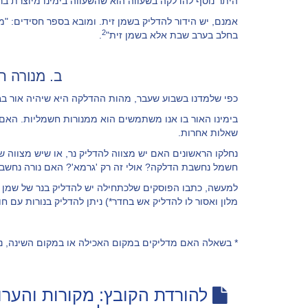
היתר נוסף להדלקה בשעווה הוא שהשעווה בימינו מיוצרת ברמה
אמנם, יש הידור להדליק בשמן זית. ומובא בספר חסידים: "
2
בחלב בערב שבת אלא בשמן זית"
.
ב. מנורה 
כפי שלמדנו בשבוע שעבר, מהות ההדלקה היא שיהיה אור בב
בימינו האור בו אנו משתמשים הוא ממנורות חשמליות. האם
שאלות אחרות.
נחלקו הראשונים האם יש מצווה להדליק נר, או שיש מצווה 
חשמל נחשבת הדלקה? אולי זה רק 'גרמא'? האם נורה נחשבת
למעשה, כתבו הפוסקים שלכתחילה יש להדליק בנר של שמן א
מלון ואסור לו להדליק אש בחדר*) ניתן להדליק בנורות עם ח
* בשאלה האם מדליקים במקום האכילה או במקום השינה, נ
להורדת הקובץ: מקורות והער