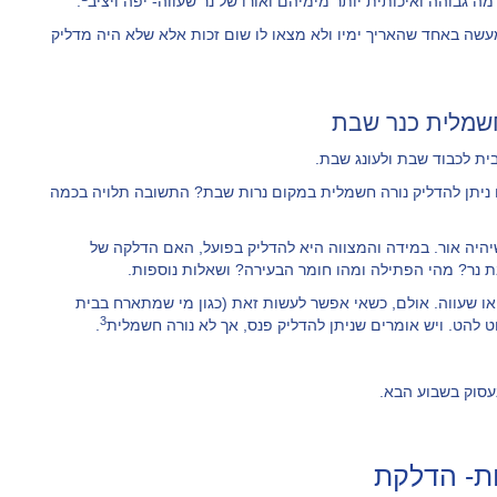
 גבוהה ואיכותית יותר מימיהם ואורו של נר שעווה- יפה ויציב
.
מעשה באחד שהאריך ימיו ולא מצאו לו שום זכות אלא שלא היה מדליק
חשמלית כנר שבת
ית לכבוד שבת ולעונג שבת.
 ניתן להדליק נורה חשמלית במקום נרות שבת? התשובה תלויה בכמה
שיהיה אור. במידה והמצווה היא להדליק בפועל, האם הדלקה של
 נר? מהי הפתילה ומהו חומר הבעירה? ושאלות נוספות.
ו שעווה. אולם, כשאי אפשר לעשות זאת (כגון מי שמתארח בבית
3
וט להט. ויש אומרים שניתן להדליק פנס, אך לא נורה חשמלית
.
עסוק בשבוע הבא.
ות- הדלקת