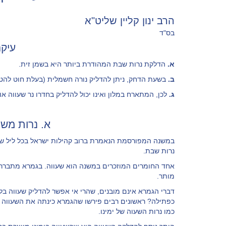
הרב ינון קליין שליט"א
בס"ד
עיקר
א.
הדלקת נרות שבת המהודרת ביותר היא בשמן זית.
ב.
בשעת הדחק, ניתן להדליק נורה חשמלית (בעלת חוט להט)
ג.
לכן, המתארח במלון ואינו יכול להדליק בחדרו נר שעווה או
א. נרות משמ
במשנה המפורסמת הנאמרת ברוב קהילות ישראל בכל ליל שב
נרות שבת.
אחד החומרים המוזכרים במשנה הוא שעווה. בגמרא מתברר 
מותר.
דברי הגמרא אינם מובנים, שהרי אי אפשר להדליק שעווה 
כפתילה? ראשונים רבים פירשו שהגמרא כינתה את השעווה 'פ
כמו נרות השעוה של ימינו.