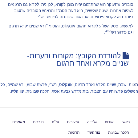
סוברים שהעיקר הוא שהתרגום יהיה מובן לקורא, לכן ניתן לקרוא גם תרגומים
לשפות אחרות. שיטה שלישית, היא דעת הסמ"ג והרא"ש הסוברים שהטוב
ביותר הוא לקרוא פירוש. וביאר הטור שכוונתם לפירוש רש"י.
למעשה, פסק השו"ע לקרוא תרגום אונקלוס, והוסיף "וירא שמים יקרא תרגום
4
וגם פירוש רש"י"
.
להורדת הקובץ: מקורות והערות-
שניים מקרא ואחד תרגום
תגיות:
שבת
,
שניים מקרא ואחד תרגום
,
אונקלוס
,
רש"י
,
פרשת שבוע
,
ירא שמיים
,
כל
המשלים פרשיותיו עם הצבור
,
בית מדרש גבעת אסף
,
הלכה שבועית
,
ינון קליין
,
ראשי
אודות
גלרייה
שיעורים
שו"ת
חוברות
מאמרים
הלכה שבועית
צור קשר
תרומות