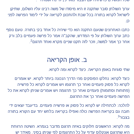
ערוך השולחן סובר שתקנה זו היא מיסודו של משה רבינו עליו השלום, שתיקן
לישראל לקרוא בתורה בכל שבת ולהתכונן לקריאה על ידי לימוד הפרשה לפני
כן.
כתבו האחרונים שטעם התקנה הוא כדי שיהיה כל אחד בקי בתורה. טעם נוסף
כתב ערוך השולחן על פי המדרש, שהקב"ה אמר כל פרשה פעמיים בלב ורק
2
אחר כך אמר למשה, וזכר לזה תקנו שניים מקרא ואחד תרגום
.
ב. אופן הקריאה
שתי סוגיות באופן הקריאה. כיצד לקרוא ומה לקרוא.
כיצד לקרוא: נחלקו הפוסקים מהי הדרך הנכונה ביותר לקרוא. יש אומרים
לקרוא כל פסוק פעמיים ואחר כך תרגומו ויש אומרים לקרוא כל פרשייה
(פתוחות וסתומות) פעמיים ואחר כך תרגומה ויש אומרים שניתן לקרוא את כל
הפרשה פעמיים ואחר כך את התרגום.
להלכה: לכתחילה יש לקרוא כל פסוק או פרשייה פעמיים. בדיעבד יוצאים ידי
חובה גם בקריאת הפרשה כולה ואפילו בקריאה בלחש יחד עם הקורא בתורה
3
בצבור
.
מה לקרוא: הראשונים חלוקים באיזה תרגום מדובר בגמרא. השיטה הרווחת
היא שתרגום אונקלוס עדיף על כל התרגומים לפי שניתן בסיני. מאידך יש