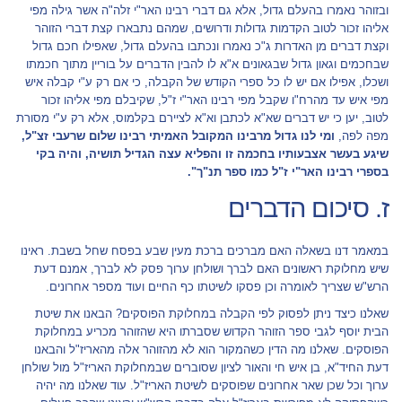
ובזוהר נאמרו בהעלם גדול, אלא גם דברי רבינו האר"י זלה"ה אשר גילה מפי
אליהו זכור לטוב הקדמות גדולות ודרושים, שמהם נתבארו קצת דברי הזוהר
וקצת דברים מן האדרות ג"כ נאמרו ונכתבו בהעלם גדול, שאפילו חכם גדול
שבחכמים וגאון גדול שבגאונים א"א לו להבין הדברים על בוריין מתוך חכמתו
ושכלו, אפילו אם יש לו כל ספרי הקודש של הקבלה, כי אם רק ע"י קבלה איש
מפי איש עד מהרח"ו שקבל מפי רבינו האר"י ז"ל, שקיבלם מפי אליהו זכור
לטוב, יען כי יש דברים שא"א לכתבן וא"א לציירם בקלמוס, אלא רק ע"י מסורת
מפה לפה,
ומי לנו גדול מרבינו המקובל האמיתי רבינו שלום שרעבי זצ"ל,
שיגע בעשר אצבעותיו בחכמה זו והפליא עצה הגדיל תושיה, והיה בקי
בספרי רבינו האר"י ז"ל כמו ספר תנ"ך".
ז. סיכום הדברים
במאמר דנו בשאלה האם מברכים ברכת מעין שבע בפסח שחל בשבת. ראינו
שיש מחלוקת ראשונים האם לברך ושולחן ערוך פסק לא לברך, אמנם דעת
הרש"ש שצריך לאומרה וכן פסקו לשיטתו כף החיים ועוד מספר אחרונים.
שאלנו כיצד ניתן לפסוק לפי הקבלה במחלוקת הפוסקים? הבאנו את שיטת
הבית יוסף לגבי ספר הזוהר הקדוש שסברתו היא שהזוהר מכריע במחלוקת
הפוסקים. שאלנו מה הדין כשהמקור הוא לא מהזוהר אלה מהאריז"ל והבאנו
דעת החיד"א, בן איש חי והאור לציון שסוברים שבמחלוקת האריז"ל מול שולחן
ערוך וכל שכן שאר אחרונים שפוסקים לשיטת האריז"ל. עוד שאלנו מה יהיה