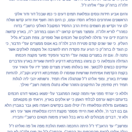
זלה"ה ברוה"ק עפ"י אליהו ז"ל.
והיום אביע חידות ונסים ונפלאות תמים דעים כי כמו שבכל דור ודור אלקי
הראשונים ואחרונים הפליא חסדו עמנו, כן היום הזה חשף את זרוע קדשו ושלח
לנו עיר וקדיש מן השמים נחית הרב החסיד המקובל האלקי כרשב"י בדורו
כמהר"י לוריא זלה"ה. וממצר מצרים קראנו י"ה ועננו במרחב י"ה, בארץ קדושה
ורחבת ידים עיר גדולה לאלקים של חכמים ושל סופרים, צפת תובב"א גליל
העליון. כי שני שנים קודם פטירת הרב זלה"ה בא אנוס ממצרים עפ"י הדבור, כי
כן הוגד לו ברוה"ק כי הגיע עת פקודת רוחו להשיבה אל מקומה לאלקים אשר
נתנה לו. וגם זה במצרים נצטוה עפ"י הדבור והפקיד מזער מקצת חכמתו
הגדולה והנפלאה כי כן ציווהו במתיבתא דרקיע לחיות שארית בארץ והדברים
עתיקים כבשים ללבושך. ואז בעלותו מארץ מצרים סמך ידיו עלי והאיר עיני
בקצת הקדמות אמיתיות שורשיות שמסרו לו ממתיבתא דרקיע וקוב"ה, להחיות
שארית בארץ, ומפי אליהו ז"ל שנתגלה אליו תמיד. ורשותא יהבי ליה לגלות
תמיד רזין סתימין על התיקונים והזוהר שלא נתגלו מימות רשב"י ואילך.
ולולא כי יגורתי מפני אף וחמה קנאה המתגבר עלי ימצאו באנשי דורנו חכמים
בדעתם ויקשו ערפם לבלתי האמן כי יש אלקים בארץ, ויראתי פן מקנאתם
בשומעם גדולתו ונפלאותיו ח"ו יטילו פגם בקדשים ויאמרו מאן גבר בגוברין הלא
גם בנו דבר ה', ולולא זאת הייתי מספר מקצת דרכיו ונפלאותיו אשר עיני ראו
ולא זר, דברים מבוהלים לא נראו בכל הארץ מימות תנאים כרשב"י וחביריו.
ומרשב"י עד הראב"ד ז"ל היתה החכמה הזאת הולכת מפה אל פה ואליהו ז"ל
נגלה אליהן לקצת מהחכמים עד הרמב"ן, והרמב"ן ז"ל עד מורי זלה"ה לא היה