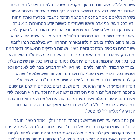
אשכנזי זלה"ה מלא תורה כרמון במקרא במשנה בתלמוד בפלפול במדרשים
והגדות במעשה בראשית במעשה מרכבה בקי בשיחת אילנות בשיחת עופות
בשיחת מלאכים מכיר בחכמת הפרצוף הנזכר כרשב"י בפרשה ואתה תחזה
יודע בכל מעשי בני אדם שעשו ושעתידים לעשות יודע במחשבות ב"א טרם
יוציאום מן הכח אל הפועל יודע עתידות וכל הדברים ההווים בכל הארץ ולמה
שנגזר תמיד בשמים יודע בחכמת הגלגול מי חדש ומי ישן ואיפת האיש ההוא
באיזה מקום תלויה באדם העליון ובאה"ר התחתון יודע בשלהבת הנר ולהבת
אש דברים נפלאים מסתכל וצופה בעיניו נשמות הצדיקים הראשונים והאחרונים
ומתעסק עמהם בחכמת האמת מכיר בריח האדם כל מעשיו ע"ד ההוא ינוקא
בפ' בלק וכל החכמות הנזכרים היו אצלו כמונחים בחיקו בכל עת שירצה בלתי
יצטרך להתבודד ולחקור עליהם ועיני ראו ולא זר דברים מבהילים לא נראו ולא
נשמעו בכל הארץ מימי רשב"י ע"ה ועד הנה. וכל זה השיג שלא ע"י שמוש
קבלת מעשיות ח"ו כי איסור גדול יש בשמושם אמנם כ"ז היה מעצמו ע"י
חסידותו ופרישותו אחרי התעסקו ימים ושנים רבים בספרים חדשים גם ישנים
בחכמה הזאת ועליהם הוסיף חסידות ופרישות וטהרה וקדושה היא הביאתו לידי
אליהו הנביא שהיה נגלה אליו תמיד ומדבר עמו פה אל פה ולמדו זאת החכמה
וכמו שאירע להראב"ד ז"ל כנ"ל בשם הרקאנטי ואף אם פסקה נבואה רוח
הקדש ע"י אליהו ז"ל לא פסק".
וכן כתב בפרי עץ חיים שבדמשק (מכת"י הרח"ו ז"ל): "אמר הצעיר והזעיר
הרח"ו בראותי תשוקת החרדים אל דבר ה' ראיתי לחבר הס' הזה ולהאיר עיניהם
בקצת הקדמות שקבלתי ממורי זלה"ה כאשר אבאר ומהם תוכל לאחוז ולקחת
מעץ חיים כאשר תראה בעז"ה דברי בנוים על הקדמות נעלמות שנתגלו למורי