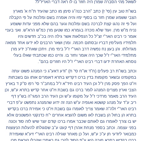
לשאול מהי הסברה שמרן היה חוזר בו לו ראה דברי האריז"ל?
בשו"ת טוב עין (סי' ז) כתב "הרב כנה"ג סימן מו כתב שהעיד ת"ח א' מארץ
הצבי ששמע שמרן חזר בו בסוף ימיו והיה אומרה בשם ומלכות על פי הקבלה
ועל פי זה נהגו קצת לברכה בשם ומלכות וגער בהם שלא מפני עדות ששמע
נניח מ"ש מרן. ועוד שלא נזכרה בגמרא כמו שטען מרן כמ"ש הרא"ש. ואני בעניי
אומר כי רבינו האר"י זצ"ל כל הנפלאות אשר גילה היה בכ"ב חדשים והיו
תלמידיו מעלימין דבריו ובסתום חכמה. ומרן ושאר הרבנים לא ידעו אחד ממאה
מגדולתו. והן בעון נח נפשיה דרב האר"י ז"ל בימי מרן. ויתכן שאח"כ ידע מרן
מתלמידי האר"י ז"ל שכך היה אומר וחזר בו. והיינו כמו שכתבתי שאלו בעלי
נוסחא האחרת ידעו דברי רבינו האר"י ז"ל היו חוזרים בהם".
וכתב בשו"ת רב פעלים (ח"ד או"ח סי' ח) "ודע דאע"ג כי המנהג פשוט עתה
במקומינו ובשאר מקומות בדין ברכו דקדיש בתרא דאומרים אותו גם בשבתות
ויו"ט הפך פסק מרן ז"ל וכן העיד רבינו חיד"א ז"ל במחב"ר סי' רפו ס"ק ד בארץ
הצבי וארץ מצרים המנהג לומר ברכו גם בשבת ויו"ט אחר קדיש בתרא ע"ש, וכן
העיד הרב מאמר מרדכי ז"ל על מקומו ע"ש וכן העיד הרב המגי"ה בש"ץ דף
ריב ע"ד על מנהג קושטא ואגפיה ע"ש הנה זה ידוע שהמנהג נתפשט ע"פ דברי
רבינו האר"י זלה"ה שאמר צריך לאומרו גם בשבת ויו"ט כי אמירת ברכו בקדיש
בתרא הן בחול הן בשבת לאו משום להוציא אחרים י"ח כדנקטי הפשטנים אלא
יש בו צורך לאומרו גם לאותם שכבר אמרו ברכו קודם יוצר שיש לזה סוד וכונה
בפני עצמה. וכתב בספר מנחת אהרן דף קעט ע"ב שסגולתו להעלות הניצוצות
כמבואר ליודעי חן ע"כ ע"ש, ועל כן מאחר שגילה רבינו האר"י זיע"א שאמירת
ברכו בקדיש בתרא חובה היא ע"פ הסוד להכי גם באתרי שקבלו הוראת מרן