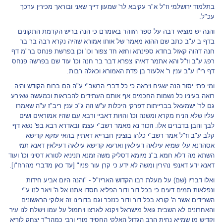
בתלמוד ירושלמי וז"ל א"ר עקיבא לר' שמעון דייך שאני ובוראך מכירין ערכך
עכ"ל.
והנה יש מוציאי דבה על ספר הזוהר באומרם כי הנה בריש הקדמת התקונים
בדף ב ע"ב כתב שם ההוא מאמר של אותו אמורא שהיה נקרא רבה בר בר
חנה דהוה קאזל בחדא ספינתא וחזא חד צפור וכו' וכן בפרשת פנחס בר"מ דף
רפג ע"ב וז"ל והא אתמר דאיהו צפרא דבר בר חנה וכו' עוד שם בפרשה פנחס
דף רי"ו ע"ב ענין ר' אלעזר בן פדת האמורא וכאלה רבות.
ומי פתי יסור הנה ישגיח ויראה כי כל דברי הרשב"י ע"ה הם ברוח הקודש והיה
רואה בעיניו כל נשמות החכמים אף אותם העתידים להבראות וכמעשה שאירע
גם לר' ישמעאל בברייתות דפרקי היכלות ע"ש וזה ג"כ ענין ריב"ז ע"ה שאמרו
עליו שלא הניח מקרא ומשנה וכו' והויות דאביי ורבא עם שהיו אמוראים ושים
לבך והבן בדברים אלו. וזכור נא מאמר רשב"י עצמו ובאדרא רבא בפ' נשא דף
קלב ע"ב וז"ל אמר רשב"י כלהו בוצינין חברייא דאתיין בהאי עזקא קדישא
אסהדנא עלי שמיא עילאה דעילאין וארעא קדישא עילאה דעילאין דאנא תמי
השתא מה דלא חמא ב"נ מיומא דסליק משה זמנא תניניא לטורא דסיני וכו' ועוד
דאנא ידע דאנפי נהירין ומשה לא ידע כי קרן עור פניו" [עד כאן מדברי מהרח"ו].
ואלו דבריו (שם) על מעלת רבו הקדוש האריז"ל - "והנה היום אביע חידות
ונפלאות תמים דעים כי בכל דור ודור הפליא חסדו אתנו אל ה' ויאר לנו ע"י
השרידים אשר ה' קורא בכל דור ודור כנזכר וגם בדורינו זה אלוקי הראשונים
והאחרונים לא השבית גואל מישראל ויקנא לארצו ויחמול על עמו וישלח לנו עיר
וקדיש מן שמייא נחית הרב הגדול האלקי החסיד מורי ורבי כמהר"ר יצחק לוריא