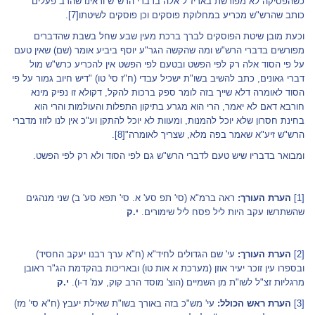
כשהפסיקה לא מפורשת באריז"ל אלה בדברי הרש"ש וראינו שהרב פעלים
כותב שהרש"ש מכריע במחלוקת פוסקים וכן פוסקים לשיטתו
[7]
.
וכעת מובן שיטת הפוסקים לברך ברכת מעין שבע שחל בשבת שהדברים
מפורשים בדברי הרש"ש ומה שהקשה הגר"ע יוסף ביביע אומר (שם) שאין טעם
על פי הסוד אלה רק לפי הפשט ובטעם לפי הפשט אין להכריע כרש"ש מול
דברי גאונים, כתב להשיב בשו"ת ישכיל עבדי (ח"ז סי' טו) "דיש חיוב גמור על פי
הסוד לאומרה דלא שייך בזה לומר ספק ברכות להקל, דקולא זו נפיק מינא
חורבא דאם לא יאמר, הרי הוא מגרע בתיקון התפלות והעולמות והרי הוא
בחינת חסרון שלא יוכל להמנות, ומעוות לא יוכל להתקן וע"כ אין לנו לזוז מדברי
הרש"ש זיע"א שאמר בפה מלא, שצריך לאומרה"
[8]
.
ומבואר בדבריו שיש טעם לדברי הרש"ש גם לפי הסוד ולא רק לפי הפשט.
[1]
הערת העורך:
ראה ברמ"א (סי' תפ סע' א. סי' תפא סע' ב) שני מנהגים
שהשתרשו עקב היות ליל פסח ליל שימורים.
י.ק
[2]
הערת העורך:
עי' שם הגדולים לחיד"א (ח"א ערך רבנו יעקב החסיד)
ובספרו עין זוכר יעיר אוזן (מערכת א אות טו) ובאריכות בהקדמת הג"ר ראובן
מרגליות זצ"ל לשו"ת מן השמיים (הוצ' מוסד הרב קוק, עמ' ד-ו).
י.ק
[3]
הערת ראש הכולל:
עי' מש"כ בזה באורך בשו"ת שאילת יעבץ (ח"א סי' מז)