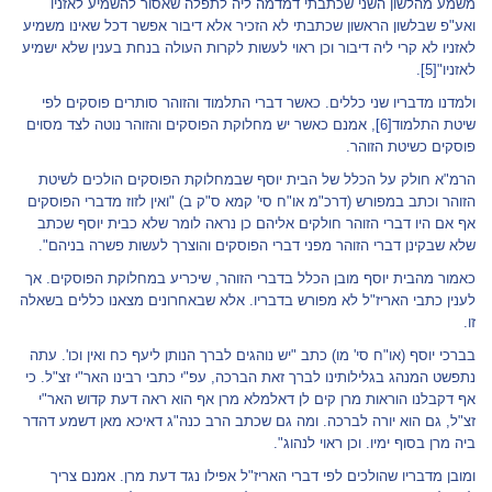
משמע מהלשון השני שכתבתי דמדמה ליה לתפלה שאסור להשמיע לאזניו
ואע"פ שבלשון הראשון שכתבתי לא הזכיר אלא דיבור אפשר דכל שאינו משמיע
לאזניו לא קרי ליה דיבור וכן ראוי לעשות לקרות העולה בנחת בענין שלא ישמיע
לאזניו"
[5]
.
ולמדנו מדבריו שני כללים. כאשר דברי התלמוד והזוהר סותרים פוסקים לפי
שיטת התלמוד
[6]
, אמנם כאשר יש מחלוקת הפוסקים והזוהר נוטה לצד מסוים
פוסקים כשיטת הזוהר.
הרמ"א חולק על הכלל של הבית יוסף שבמחלוקת הפוסקים הולכים לשיטת
הזוהר וכתב במפורש (דרכ"מ או"ח סי' קמא ס"ק ב) "ואין לזוז מדברי הפוסקים
אף אם היו דברי הזוהר חולקים אליהם כן נראה לומר שלא כבית יוסף שכתב
שלא שבקינן דברי הזוהר מפני דברי הפוסקים והוצרך לעשות פשרה בניהם".
כאמור מהבית יוסף מובן הכלל בדברי הזוהר, שיכריע במחלוקת הפוסקים. אך
לענין כתבי האריז"ל לא מפורש בדבריו. אלא שבאחרונים מצאנו כללים בשאלה
זו.
בברכי יוסף (או"ח סי' מו) כתב "יש נוהגים לברך הנותן ליעף כח ואין וכו'. עתה
נתפשט המנהג בגלילותינו לברך זאת הברכה, עפ"י כתבי רבינו האר"י זצ"ל. כי
אף דקבלנו הוראות מרן קים לן דאלמלא מרן אף הוא ראה דעת קדוש האר"י
זצ"ל, גם הוא יורה לברכה. ומה גם שכתב הרב כנה"ג דאיכא מאן דשמע דהדר
ביה מרן בסוף ימיו. וכן ראוי לנהוג".
ומובן מדבריו שהולכים לפי דברי האריז"ל אפילו נגד דעת מרן. אמנם צריך