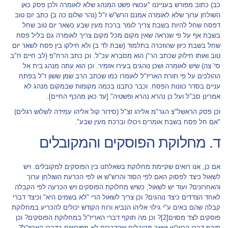
כב) כתוב מפורש בענייננו "עכשיו פשט המנהג שלא לאומרה ולכן פסק כאן
השולחן ערוך שלא לאומרה אמנם הרש"ש ז"ל (נהר שלום כה ב) כתב יום טוב
דפסח שחל להיות בשבת צריך לומר ברכת מעין שבע כשאר יום טוב שחל
בשבת אף על פי שנראה שאין מקום מכל מקום צריך לאומרה גם בליל פסח
שחל בשבת כיוון שהוזכרה בתלמוד (שבת לד ב) ולא חילקו בין פסח לשאר יום
טוב ואותו חילוק שכתב הר"ן הוא מסברא עכ"ל. וכן כתב הרח"פ (לב חיים ח"ב
סי' צה) שיש לאומרה ושכן נוהגים בעירו אזמיר. וכן הוא עתה מנהג בית אל
ההולכים על פי תורת האריז"ל לאומרו כמו שכתב הרב שמן ששון ז"ל בפתח
עניים בסדר כוונות הפסח. וכבר כתבנו בכמה מקומות שבמקום מנהג לא
אמרינן סב"ל ועל כן נהרא נהרא ופשטיה" [עד כאן מהכף החיים].
וכן פסק הראשל"צ הגר"מ אליהו זצ"ל (סידור קול אליהו עמידה לשלוש רגלים)
"אם חל פסח בשבת אומרים ויכולו וברכת מעין שבע".
ד. מחלוקת הפוסקים והמקובלים
אם כן, אנו רואים שקיימת מחלוקת בשאלתנו בין הפוסקים למקובלים. ויש
לשאול כיצד לפסוק האם לפי הסוד והרש"ש או לפי הכרעת השולחן ערוך
והאחרונים? ועוד יש לשאול, כשיש מחלוקת הפוסקים ויש הכרעה לפי הקבלה
לאחד הצדדים כיצד נוהגים? וכן צריך לשאול הרי "לא בשמים היא" וכיצד דברי
קבלה שהם באים ע"י גילוי אליהו הנביא ורוח הקודש יכולים להכריע במחלוקת
פוסקים לצד מסוים
[2]
? וכן מה תוקף דברי האריז"ל במחלוקת הפוסקים? וכן
תוקף דברי הרש"ש ושאר מקובלים שהדברים לא מפורשים בדברי האריז"ל?