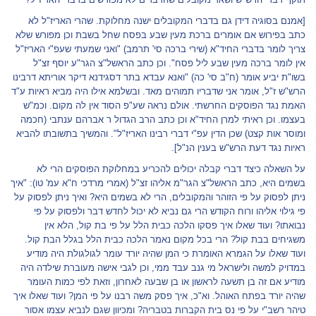
[אמנם בסוגיה דידן גם בדברי המקובלים ישנה מחלוקת. שהרי האריז"ל לא
כתב בפירוש אם אומרים ברכת מעין שבע בפסח שחל בשבת וכן מפורש שלא
צריך לומר בדברי החיד"א (שירי ברכה סי' תרמב) "ואני שמעתי שעפ"י האריז"ל
אין לומר ברכה מעין שבע ליל פסח". וכן כתב הראשל"צ הגר"ע יוסף זצ"ל
בשו"ת יביע אומר (ח"ב סי' כה) "ואנא עבדא בתר דסגידנא דיקר אוריתא דרבינו
הרש"ש ז"ל, אומר אני שדבריו תמוהים מאד. ובשלמא אילו היה מביא ראיות ע"ד
האמת נגד הפוסקים החרשתי. אולם נראה שע"פ הסוד אין לה מקום. וכמ"ש
בעצמו. וכן ראיתי למרן החיד"א וכן כתב הרב הגדול ר אברהם ענתבי (חכמה
ומוסר אות קצט) שכן הדין עפ"י דברי רבינו האריז"ל". והמשיך בתשובתו להביא
ראיות נגד דעת הרש"ש בענין הנ"ל].
על השאלה כיצד דברי קבלה יכולים להכריע במחלוקת הפוסקים הרי לא
בשמים היא, כתב הראשל"צ הגר"מ אליהו זצ"ל (אמרי מרדכי ח"א עמ' טו): "איך
ניתן לפסוק על פי הזוהר והמקובלים, הרי לא בשמים היא? ואיך ניתן לפסוק על
פי גילוי אליהו ורוח הקודש הרי גם נביא לא יכול לחדש דבר ולפסוק על פי
נבואתו? ועוד שאלו איך פסקו הלכה כבית הלל על פי בת קול, הלא אין
משגיחים בבת קול? הרי בכל מקום נאמר הלכה כבית הלל בגלל הבת קול.
ועוד שאלו על הגמרא האומרת כי המן שהיה יורד עומר לגולגולת היה מודיע
במדויק למשה ולישראל מי גנב עבד ממי, וכן לגבי אישה מעוברת שילדה היה
מודיע אם זה בן תשעה לראשון או בן שבעה לאחרון, וזאת לפי כמות העומר
שהיה יורד בפתח האוהל. וא"כ, איך פסק משה רבנו על פי המן? ועוד שאלו איך
טיהר רשב"י על פי נס בית הקברות בטבריה? ומכיוון שגם לנביא עצמו אסור