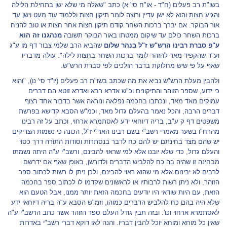
בשו"ת רב פעלים (ח"ד - או"ח סי' א) כתב "שאלה מי שלא ישן בתחילת הלילה
והגיע חצות והוא לא ישן עדיין ורוצה לומר תיקון חצות וללמוד עוד מעט וישן עד
אור הבוקר. אם יברך ברכות השחר קודם תיקון חצות אחר חצות או טוב להניח
ברכות השחר כולם עד שיקום ממטתו באור הבוקר תשובה
מנהגנו זה הוא
ע"פ סברת רבינו הרש"ש ז"ל בנהר שלום
שהביא הרב שלמי צבור דף מו ע"ג
וע"ד שהקפיד מאד להזהר לומר ברכות השחר בחצות לילה". עולה מדבריו
שאף על פי שיש מחלוקת בדבר הולכים לפי סברת הרש"ש.
ולהבין מעלת הרש"ש נביא את מה שכתב בשו"ת רב פעלים (יו"ד סי' נו), "והוא
כי ידוע, שספר הזוהר והתיקונים וכ"ש אדרא רבא ואדרא זוטא הם דברים
עמוקים מאד מאד, ונכתבו בחכמה נפלאה ונוראה אשר בדבור אחד רצוף
דברים הרבה, והכל נאמר בהעלם גדול מאד, וכמ"ש הסבא קדישא בפרשת
משפטים דף ק ע"ב, בריה דיוחאי ידע לאסתמרא ארחוי, וכתב על זה רבינו
מהרח"ו בשער מאמרי רשב"י בשם רבינו האר"י ז"ל, הכונה כי נשמות הצדיקים
יש שהם מצד בחינתם יש להם כח לדבר בנסתרות וסודות התורה דרך כסוי
והעלם גדול, כדי שלא יובנו אלא למי שראוי להבינם, ורשב"י ע"ה היתה נשמתו
מבחינה זו שהיה בה כח להלביש הדברים ולדורשן, באופן שאף אם ידרשם
לרבים לא יבינום אלא מי שהוא ראוי להבינם, ולכן ניתן לו רשות לכתוב ספר
הזוהר, ולא ניתן רשות לרבותיו או לראשונים שקדמו לו לכתוב ספר בחכמה
הזאת, עם היות שודאי היו יודעים בחכמה הזאת יותר ממנו, אבל הטעם הוא
שלא היה בהם כח להלביש הדברים כמוהו, וזמ"ש הסבא ע"ה בריה דיוחאי ידע
לאסתמרא ארחוי וכו'. ובזה תבין גודל העלם ספר הזוהר אשר כתב הרשב"י ע"ה
שאין כל מוחא ומוחא יוכל להבין דבריו. והנה לאו דוקא דברי רשב"י באדרות