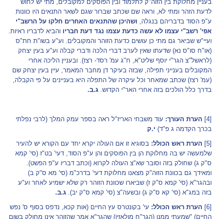
בעניין מחלוקת בין הזוה"ק לתלמוד ובין הפוסקים למקובלים, מתי יש לחוש
לדעת הזהר ומתי לא, וראה שם שכתב שברור שגם לשאר התנאים היו כוונות
ע"פ הסוד בדבריהם בנגלה,
ושהיכן שהתנאים האחרים חלקו על הרשב"י
אפי' רשב"י עצמו לא עשה כדעת עצמו נגד דעת חבריו
והביא לדבריו ראיות.
ועיי"ש שביאר גם מתי כן עושים כדעת הזוהר והמקובלים. וע"ע בשו"ת חת"ס
(או"ח סו"ס נא) שדעתו שאין לערב דברי הלכה ודברי קבלה וע"ע בעין יצחק
(לראשל"צ הגר"י יוסף שליט"א, ח"ג עמ' רסד- רצז). ובעניין הליכה אחרי
המקובלים בענייני תפילה, שבזה בעיקר דן מחבר המאמר, עיין בעין יצחק שם
(עמ' רצז) שכתב שמאחר וכל עיקרה של התפלה היא בעניינים על פי הקבלה,
בדרך כלל הולכים בזה אחרי האר"י הקדוש.
ג.ב.
[4]
הערת העורך:
עוד משבחי האריז"ל ראה בספר עמק המלך (לרבי נפלתי
בכרך הקדמה ג פ"ד)
י.ק
[5]
הערת ראש הכולל:
בסוגיא זו אם העולה יקרא יחד עם הקורא יש להעיר
שלמעשה יש בה מחלוקת הן בין הפוסקים והן ע"פ הסוד, דעי' בט"ז (סי' קמא
ס"ק ג) שחולק בזה וסובר שא"צ העולה לקרוא (וכתב דבריו ע"פ הפשט).
ומאידך גם בכוונת הזוה"ק מצאנו מחלוקת דעי' בדרכ"מ (סי' מא ס"ק ב)
ובהגר"א (סי' קמא ס"ק ז) שביארו שכוונת הזוהר רק שלא ישמיע לאחר וע"ע
בזה במג"א (סי' קא ס"ק ג) ובשעה"צ (סי' קמא ס"ק יב).
ג.ב.
[6]
הערת ראש הכולל:
עי' בקונטרס עץ החיים (אות קכא, נדפס בסוף ס' נפש
החיים) "שמעתי ממנו (הגר"ח מולאזין) שהגר"א אמר שהזוהר אינו מחולק בשום