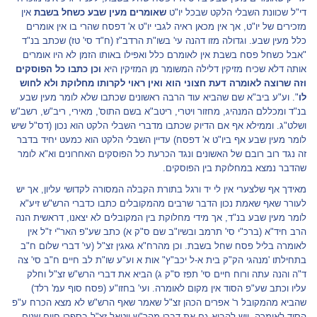
די"ל שכוונת השבלי הלקט שבכל יו"ט
שאומרים מעין שבע כשחל בשבת
אין
מזכירים של יו"ט, אך אין מכאן ראיה לגבי יו"ט א' דפסח שהרי בו אין אומרים
כלל מעין שבע. וגדולה מזו דהנה עי' בשו"ת הרדב"ז (ח"ד סי' טז) שכתב בנ"ד
"אבל כשחל פסח בשבת אין לאומרם כלל ואפילו באותו הזמן לא היו אומרים
אותה דלא שכיח מזיקין דלילה המשומר מן המזיקין היא
וכן כתבו כל הפוסקים
וזה שרוצה לאומרה דעת חצוני הוא ואין ראוי לקרותו מחלוקת ולא לחוש
לו
". וע"ע ביב"א שם שהביא עוד הרבה ראשונים שכתבו שלא לומר מעין שבע
בנ"ד ומכללם המנהיג, מחזור ויטרי, ריטב"א בשם התוס', מאירי, ריב"ש, רשב"ש
ושלט"ג. וממילא אף אם הדיוק שכתבו מדברי השבלי הלקט הוא נכון (דס"ל שיש
לומר מעין שבע אף ביו"ט א' דפסח) עדיין השבלי הלקט הוא כמעט יחיד בדבר
זה נגד רוב רובם של האשונים ונגד הכרעת כל הפוסקים האחרונים וא"א לומר
שהדבר נמצא במחלוקת בין הפוסקים.
מאידך אף שלצערי אין לי יד ורגל בתורת הקבלה המסורה לקדושי עליון, אך יש
לעורר שאף שאמת נכון הדבר שרבים מהמקובלים כתבו כדברי הרש"ש זיע"א
לומר מעין שבע בנ"ד, אך מידי מחלוקת בין המקובלים לא יצאנו, דראשית הנה
הרב חיד"א (ברכ"י סי' תרמב ובשיו"ב שם ס"ק א) כתב שע"פ האר"י ז"ל אין
לאומרה בליל פסח שחל בשבת. וכן מהרח"א גאגין זצ"ל (עי' דברי שלום ח"ב
בתחילתו 'מנהגי הק"ק בית א-ל יכב"ץ" אות א וע"ע שו"ת לב חיים ח"ב סי' צה
ד"ה והנה עתה ורוח חיים סי' תפז ס"ק ג) הביא את דברי הרש"ש זצ"ל וחלק
עליו וכתב שע"פ הסוד אין מקום לאומרה. ועי' בחזו"ע (פסח סוף עמ' רלד)
שהביא מהמקובל ר' אפרים הכהן זצ"ל שאמר שאף הרש"ש לא מצא הכרח ע"פ
הסוד לאומרה. ויש להביא גם את דברי מהר"ש ויטאל זצ"ל בספרו חיים שנים