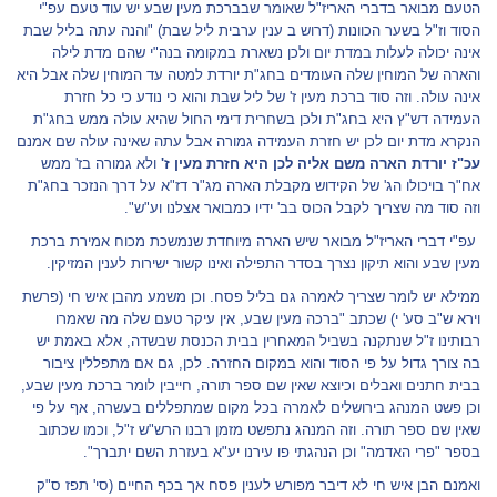
הטעם מבואר בדברי האריז"ל שאומר שבברכת מעין שבע יש עוד טעם עפ"י
הסוד וז"ל בשער הכוונות (דרוש ב ענין ערבית ליל שבת) "והנה עתה בליל שבת
אינה יכולה לעלות במדת יום ולכן נשארת במקומה בנה"י שהם מדת לילה
והארה של המוחין שלה העומדים בחג"ת יורדת למטה עד המוחין שלה אבל היא
אינה עולה. וזה סוד ברכת מעין ז' של ליל שבת והוא כי נודע כי כל חזרת
העמידה דש"ץ היא בחג"ת ולכן בשחרית דימי החול שהיא עולה ממש בחג"ת
הנקרא מדת יום לכן יש חזרת העמידה גמורה אבל עתה שאינה עולה שם אמנם
עכ"ז יורדת הארה משם אליה לכן היא חזרת מעין ז'
ולא גמורה בז' ממש
אח"ך בויכולו הג' של הקידוש מקבלת הארה מג"ר דז"א על דרך הנזכר בחג"ת
וזה סוד מה שצריך לקבל הכוס בב' ידיו כמבואר אצלנו וע"ש".
עפ"י דברי האריז"ל מבואר שיש הארה מיוחדת שנמשכת מכוח אמירת ברכת
מעין שבע והוא תיקון נצרך בסדר התפילה ואינו קשור ישירות לענין המזיקין.
ממילא יש לומר שצריך לאמרה גם בליל פסח. וכן משמע מהבן איש חי (פרשת
וירא ש"ב סע' י) שכתב "ברכה מעין שבע, אין עיקר טעם שלה מה שאמרו
רבותינו ז"ל שנתקנה בשביל המאחרין בבית הכנסת שבשדה, אלא באמת יש
בה צורך גדול על פי הסוד והוא במקום החזרה. לכן, גם אם מתפללין ציבור
בבית חתנים ואבלים וכיוצא שאין שם ספר תורה, חייבין לומר ברכת מעין שבע,
וכן פשט המנהג בירושלים לאמרה בכל מקום שמתפללים בעשרה, אף על פי
שאין שם ספר תורה. וזה המנהג נתפשט מזמן רבנו הרש"ש ז"ל, וכמו שכתוב
בספר "פרי האדמה" וכן הנהגתי פו עירנו יע"א בעזרת השם יתברך".
ואמנם הבן איש חי לא דיבר מפורש לענין פסח אך בכף החיים (סי' תפז ס"ק