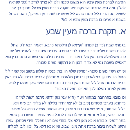
הסיבה לברכת מעין שבע הוא משום סכנה ולכן לא צריך להזכיר (כפי שנראה
להלן). ומה היא הסכנה שבעקבותיה תוקנה ברכת מעין שבע? מתוך כך יש
לשאול מה הדין בליל פסח שהוא ליל שימורים 'שמור מן המזיקין', האם כשחל
בשבת אומרים בו ברכה מעין שבע או לא?
א. תקנת ברכה מעין שבע
בגמרא שבת (כד ב) למדנו "וקיימא לן הילכתא כרבא. דאמר רבא יו''ט שחל
להיות בשבת שליח ציבור היורד לפני התיבה ערבית אינו צריך להזכיר של יום
טוב שאילמלא שבת אין שליח צבור יורד ערבית ביו''ט הכי השתא התם בדין הוא
דאפילו בשבת נמי לא צריך ורבנן הוא דתקוני משום סכנה".
ופירש רש"י משום סכנה- "מזיקין שלא היו בתי כנסיות שלהן בישוב וכל שאר לילי
החול היו עסוקין במלאכתן ובגמרן מלאכתן מתפללין ערבית בביתן ולא היו באין
בבית הכנסת אבל לילי שבת באין בבית הכנסת וחשו שיש שאין ממהרין לבא
ושוהין לאחר תפלה לכך האריכו תפלת הצבור".
וכן מובא בהרחבה במחזור ויטרי (ח"א עמ' 83) "דהא ניתנה רשות למזיקין
כדתניא בערבי פסחים (קיב ב) לא יצא יחידי בלילה לא בלילי רביעיות ולא
בלילי שבתות, מפני שאגרת בת מחלת, היא ושמונה עשרה רבוא של מלאכי
חבלה יוצאין, וכל אחד ואחד יש לו רשות לחבל בפני עצמו... וחשו רבנן שמא
בתר דנפקי ציבורא איכא מאן דלא צלי בהדי ציבורא ויתפלל יחידי ויסתכן. עמדו
ותקנו לשליח ציבור ברכה אחת מעין שבע, ואי איכא דלא צלי יכוון ליבו לכולהו