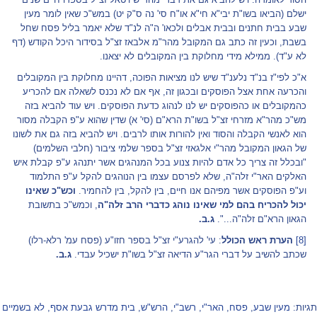
ישלם (הביאו בשו"ת יבי"א חי"א או"ח סי' נה ס"ק יט) במש"כ שאין לומר מעין
שבע בבית חתנים ובבית אבלים ולכאו' ה"ה לנ"ד שלא יאמר בליל פסח שחל
בשבת, וכעין זה כתב גם המקובל מהר"מ אלבאז זצ"ל בסידור היכל הקודש (דף
לא ע"ד). ממילא מידי מחלוקת בין המקובלים לא יצאנו.
א"כ לפי"ז בנ"ד נלענ"ד שיש לנו מציאות הפוכה, דהיינו מחלוקת בין המקובלים
והכרעה אחת אצל הפוסקים ובכגון זה, אף אם לא נכנס לשאלה אם להכריע
כהמקובלים או כהפוסקים יש לנו לנהוג כדעת הפוסקים. ויש עוד להביא בזה
מש"כ מהר"א מזרחי זצ"ל בשו"ת הרא"ם (סי' א) שדין שהוא ע"פ הקבלה מסור
הוא לאנשי הקבלה והסוד ואין להורות אותו לרבים. ויש להביא בזה גם את לשונו
של הגאון המקובל מהר"י אלגאזי זצ"ל בספר שלמי ציבור (חלבי השלמים)
"ובכלל זה צריך כל אדם להיות צנוע בכל המנהגים אשר יתנהג ע"פ קבלת איש
האלקים האר"י זלה"ה, שלא לפרסם עצמו בין הנוהגים להקל ע"פ התלמוד
וע"פ הפוסקים אשר מפיהם אנו חיים, בין להקל, בין להחמיר.
וכש"כ שאינו
יכול להכריח בהם למי שאינו נוהג כדברי הרב זלה"ה
, וכמש"כ בתשובת
הגאון הרא"ם זלה"ה...".
ג.ב.
[8]
הערת ראש הכולל
: עי' להגרע"י זצ"ל בספר חזו"ע (פסח עמ' רלא-רלו)
שכתב להשיב על דברי הגר"ע הדיאה זצ"ל בשו"ת ישכיל עבדי.
ג.ב.
תגיות:
מעין שבע
,
פסח
,
האר"י
,
רשב"י
,
הרש"ש
,
בית מדרש גבעת אסף
,
לא בשמיים