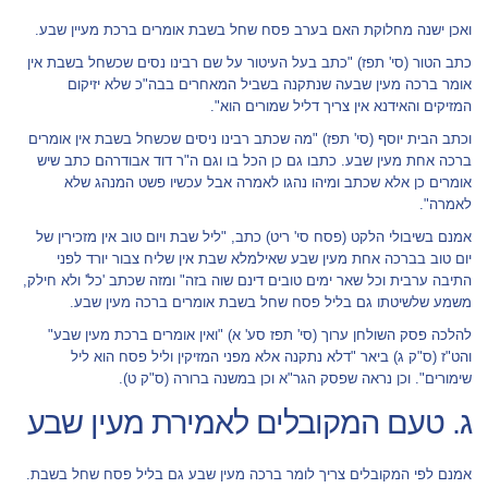
ואכן ישנה מחלוקת האם בערב פסח שחל בשבת אומרים ברכת מעיין שבע.
כתב הטור (סי' תפז) "כתב בעל העיטור על שם רבינו נסים שכשחל בשבת אין
אומר ברכה מעין שבעה שנתקנה בשביל המאחרים בבה"כ שלא יזיקום
המזיקים והאידנא אין צריך דליל שמורים הוא".
וכתב הבית יוסף (סי' תפז) "מה שכתב רבינו ניסים שכשחל בשבת אין אומרים
ברכה אחת מעין שבע. כתבו גם כן הכל בו וגם ה"ר דוד אבודרהם כתב שיש
אומרים כן אלא שכתב ומיהו נהגו לאמרה אבל עכשיו פשט המנהג שלא
לאמרה".
אמנם בשיבולי הלקט (פסח סי' ריט) כתב, "ליל שבת ויום טוב אין מזכירין של
יום טוב בברכה אחת מעין שבע שאילמלא שבת אין שליח צבור יורד לפני
התיבה ערבית וכל שאר ימים טובים דינם שוה בזה" ומזה שכתב 'כל' ולא חילק,
משמע שלשיטתו גם בליל פסח שחל בשבת אומרים ברכה מעין שבע.
להלכה פסק השולחן ערוך (סי' תפז סע' א) "ואין אומרים ברכת מעין שבע"
והט"ז (ס"ק ג) ביאר "דלא נתקנה אלא מפני המזיקין וליל פסח הוא ליל
שימורים". וכן נראה שפסק הגר"א וכן במשנה ברורה (ס"ק ט).
ג. טעם המקובלים לאמירת מעין שבע
אמנם לפי המקובלים צריך לומר ברכה מעין שבע גם בליל פסח שחל בשבת.