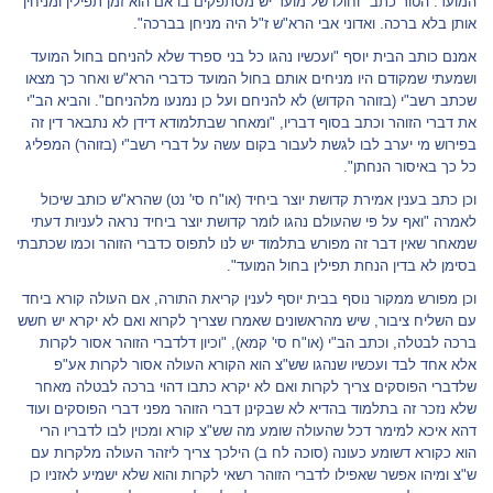
המועד. הטור כתב "וחולו של מועד יש מסתפקים בו אם הוא זמן תפילין ומניחין
אותן בלא ברכה. ואדוני אבי הרא"ש ז"ל היה מניחן בברכה".
אמנם כותב הבית יוסף "ועכשיו נהגו כל בני ספרד שלא להניחם בחול המועד
ושמעתי שמקודם היו מניחים אותם בחול המועד כדברי הרא"ש ואחר כך מצאו
שכתב רשב"י (בזוהר הקדוש) לא להניחם ועל כן נמנעו מלהניחם". והביא הב"י
את דברי הזוהר וכתב בסוף דבריו, "ומאחר שבתלמודא דידן לא נתבאר דין זה
בפירוש מי יערב לבו לגשת לעבור בקום עשה על דברי רשב"י (בזוהר) המפליג
כל כך באיסור הנחתן".
וכן כתב בענין אמירת קדושת יוצר ביחיד (או"ח סי' נט) שהרא"ש כותב שיכול
לאמרה "ואף על פי שהעולם נהגו לומר קדושת יוצר ביחיד נראה לעניות דעתי
שמאחר שאין דבר זה מפורש בתלמוד יש לנו לתפוס כדברי הזוהר וכמו שכתבתי
בסימן לא בדין הנחת תפילין בחול המועד".
וכן מפורש ממקור נוסף בבית יוסף לענין קריאת התורה, אם העולה קורא ביחד
עם השליח ציבור, שיש מהראשונים שאמרו שצריך לקרוא ואם לא יקרא יש חשש
ברכה לבטלה, וכתב הב"י (או"ח סי' קמא), "וכיון דלדברי הזוהר אסור לקרות
אלא אחד לבד ועכשיו שנהגו שש"צ הוא הקורא העולה אסור לקרות אע"פ
שלדברי הפוסקים צריך לקרות ואם לא יקרא כתבו דהוי ברכה לבטלה מאחר
שלא נזכר זה בתלמוד בהדיא לא שבקינן דברי הזוהר מפני דברי הפוסקים ועוד
דהא איכא למימר דכל שהעולה שומע מה שש"צ קורא ומכוין לבו לדבריו הרי
הוא כקורא דשומע כעונה (סוכה לח ב) הילכך צריך ליזהר העולה מלקרות עם
ש"צ ומיהו אפשר שאפילו לדברי הזוהר רשאי לקרות והוא שלא ישמיע לאזניו כן