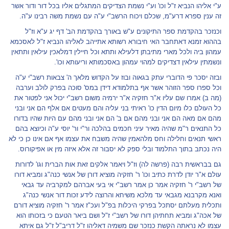
ע"י אליהו הנביא ז"ל וכו' וע"י נשמת הצדיקים המתגלים אליו בכל דור ודור אשר
זה ענין ספרא דרע"מ, שכלם ויכוח הרשב"י ע"ה עם נשמת משה רבינו ע"ה.
וכנזכר בהקדמת ספר התיקונים ע"ש באורך בהקדמת הב' דף יג ע"א וז"ל
בההוא זמנא דאתחבר האי חיבורא רשותא אתייהב לאליהו הנביא ז"ל לאסכמא
עמהון ביה ולכל מארי מתיבתן דלעילא ותתא וכל חיילין דמלאכין עילאין ותתאין
ונשמתין עילאין דצדיקים למהוי עמהון באסכמותא וריעותא וכו'.
ובזה יסכר פי הדוברי עתק בגאוה ובוז על הקדוש מלאך ה' צבאות רשב"י ע"ה
וכל ספרו ספר הזוהר אשר אף בתלמודא דידן במס' סוכה בפרק לולב וערבה
(מה ב) אמרו שם עליו א"ר חזקיה א"ר ירמיה משום רשב"י יכול אני לפטור את
כל העולם כלו מיום הדין כו' ראיתי בני עליה והם מעטים אם אלף הם אני ובני
מהם אם מאה הם אני ובני מהם אם ב' הם אני ובני מהם עם היות שהיו בדורו
כל התנאים ר"מ שהיה מאיר עיני חכמים בהלכה ור"י ור' יוסי ע"ה וכיוצא בהם
ראשי תנאים וחלילה וחס מלהאמין שהיה משבח את עצמו אף אם אינו כן כי לא
היה נכתב בתוך התלמוד ובלי ספק לא יסבור זה אלא איזה מין או אפיקורוס.
גם בבראשית רבה (פרשה לה) וז"ל ויאמר אלקים זאת אות הברית וגו' לדורות
עולם א"ר יודן לדרת כתיב וכו' ר' חזקיה מוציא דורן של אנשי כנה"ג ומביא דורו
של רשב"י ר' חזקיה אמר כן אמר רשב"י אי בעי אברהם למקרביה עד גבאי
ואנא מקרבנא מגבאי עד מלכא משיחא והרוצה לידע זכות דור אנשי כנה"ג
ותכלית מעלתם יסתכל בפרקי היכלות בפ"ל ועכ"ז אמר ר' חזקיה מוציא דורם
של אכה"ג ומביא תחתיהן דורו של רשב"י ז"ל ושם ביאר הטעם כי בזכותו הוא
עצמו לא נראתה הקשת כנזכר שם משמיה דאליהו ז"ל דריב"ל ז"ל גם איתא