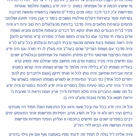
מי שישיג חכמה זו על אמתתה כמוהו. כי היה יודע במשנה ותלמוד ואגדות
ומדרשות ע"כ דבר ודבר כמה פנים בפרד"ס ומעשה בראשית ומעשה מרכבה
בשיחות עופו' ובשיחות דקלים ואילנות ועשבים בסוד כי אבן מקיר תזעק ושלהובי
פחמים ובשיחת מלאכים והיה מדבר ברוחות מהגלגולים רוח טוב ורוח רע והיה
מכיר בריח הבגדים כמו אותו ינוקא דפ' דברים ובעופות אלמים ומביא נשמת
אדם בעודו חי ומדבר עמו כל צורכו וחפצו ואח"כ מסירהו [נ"א מחזרים להם]
והיה רואה נשמות בעת צאתם מהגוף ובבתי הקברות ובעלותן בכל ע"ש לג"ע
והיה מדבר עם נשמת הצדיקי' שהם בעה"ב והיו מגלין לו רזי תורה וגם היה יודע
חכמת הפרצוף ושרטוטי הידים ופתרון חלומות על אמיתתם ובגלגולים ישנים
וגם חדשים והיה מכיר במצח אדם מה מחשב ומה שחלם ומה פסוק קרא
בעליית נשמתו לג"ע בלילה והיה מלמד פי' שורש נשמתו והיה קוראו במצחו
זכיות ועבירות שחישב והיה נותן לכל א' ואחד תיקון [עונם ולחברים נתן להם
יחודים לכל אחד] כפי הבחי' המיוחדת או לשורש נשמתו האחוזה בשורש של
אדה"ר והיה יודע כמה טעיות נפלו בספרים והיה יודע להכות בסנורים והיה יודע
כל מה ששנו החברים והיה מלא חסידות ודרך ארץ וענוה ויראת ה' ואהבת ה'
ויראת חטאו וכל מדות טובות ומע"ט היה בו.
וכל זה היה יודע בכל עת ובכל שעה ורגע וכל החכמות האלו תמיד היו מונחים
בחיקו ועיני ראו ולא זר וכל זה השיג מרוב חסידותו ופרישותו אחר התעסקו ימים
רבים בספרים ישנים גם חדשים בחכמה זו ועליהן הוסיף חסידות ופרישות
וטהרה וקדושה וזהו הביאו לידי רוה"ק.
והיה אליהו ז"ל נגלה לו תמיד וזה ידעתי מפיו באמונה ואף אם אין גילוי בדורינו