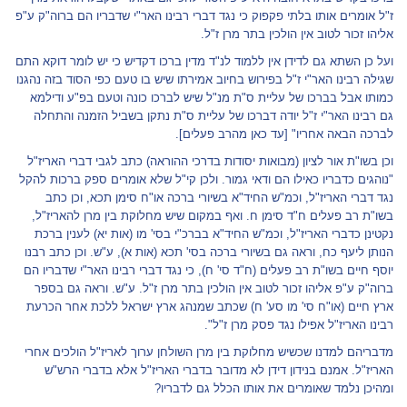
ז"ל אומרים אותו בלתי פקפוק כי נגד דברי רבינו האר"י שדבריו הם ברוה"ק ע"פ
אליהו זכור לטוב אין הולכין בתר מרן ז"ל.
ועל כן השתא גם לדידן אין ללמוד לנ"ד מדין ברכו דקדיש כי יש לומר דוקא התם
שגילה רבינו האר"י ז"ל בפירוש בחיוב אמירתו שיש בו טעם כפי הסוד בזה נהגנו
כמותו אבל בברכו של עליית ס"ת מנ"ל שיש לברכו כונה וטעם בפ"ע ודילמא
גם רבינו האר"י ז"ל יודה דברכו של עליית ס"ת נתקן בשביל הזמנה והתחלה
לברכה הבאה אחריו" [עד כאן מהרב פעלים].
וכן בשו"ת אור לציון (מבואות יסודות בדרכי ההוראה) כתב לגבי דברי האריז"ל
"נוהגים כדבריו כאילו הם ודאי גמור. ולכן קי"ל שלא אומרים ספק ברכות להקל
נגד דברי האריז"ל, וכמ"ש החיד"א בשיורי ברכה או"ח סימן תכא, וכן כתב
בשו"ת רב פעלים ח"ד סימן ח. ואף במקום שיש מחלוקת בין מרן להאריז"ל,
נקטינן כדברי האריז"ל, וכמ"ש החיד"א בברכ"י בסי' מו (אות יא) לענין ברכת
הנותן ליעף כח, וראה גם בשיורי ברכה בסי' תכא (אות א), ע"ש. וכן כתב רבנו
יוסף חיים בשו"ת רב פעלים (ח"ד סי' ח), כי נגד דברי רבינו האר"י שדבריו הם
ברוה"ק ע"פ אליהו זכור לטוב אין הולכין בתר מרן ז"ל. ע"ש. וראה גם בספר
ארץ חיים (או"ח סי' מו סע' ח) שכתב שמנהג ארץ ישראל ללכת אחר הכרעת
רבינו האריז"ל אפילו נגד פסק מרן ז"ל".
מדבריהם למדנו שכשיש מחלוקת בין מרן השולחן ערוך לאריז"ל הולכים אחרי
האריז"ל. אמנם בנידון דידן לא מדובר בדברי האריז"ל אלא בדברי הרש"ש
ומהיכן נלמד שאומרים את אותו הכלל גם לדבריו?