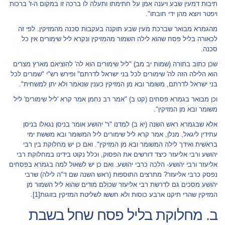
תיבות דמעין שבע ויענה אמן על חתימתו ותעלה לו ברכה זו במקום ה-ז' ברכות
ויפטר ויוצא מהן ידי חובתו".
מהגמרא מבואר שברכת מעין שבע תוקנה בעקבות סכנה מהמזיקין. לפי זה
לכאורה בליל פסח שהוא לילה השמור מהמזיקין ונקרא ליל שימורים אין כל
סכנה.
שכן כתוב בתורה (שמות יב מב) "ליל שימורים הוא לה' להוציאם מארץ מצרים
הוא הלילה הזה לה' שימורים לכל בני ישראל לדרתם" ופירש רש"י "שמרים לכל
בני ישראל לדרתם, משומר ובא מן המזיקין כענין שנאמר ולא יתן למשחית".
וכן מבואר בגמרא פסחים (קט ב) "אמר רב נחמן אמר קרא 'ליל שימורים' ליל
משומר ובא מן המזיקין".
אלא שבגמרא ראש השנה (יא ב) למדנו "ר' יהושע אומר בניסן נגאלו בניסן
עתידין ליגאל, מנלן, אמר קרא ליל שימורים ליל המשומר ובא מששת ימי
בראשית ואידך לילה המשומר ובא מן המזיקין". ואם כן יש מחלוקת בין רבי
יהושע ורבי אליעזר כיצד דורשים את הפסוק, וכלל נקוט בידינו במחלוקת רבי
אליעזר ורבי יהושע- הלכה כרבי יהושע. ואם כן יש לשאול למה בגמרא בפסחים
נפסק כרבי אליעזר? מתרצים התוספות (ראש השנה שם ד"ה לילה) שרבי
יהושע מסכים גם לדרשת רבי אליעזר שכולם מודים שהוא ליל השמור מן
המזיקין שהרי תיקנו ארבע כוסות ולא חששו לשליטת המזיקין בזוגות
[1]
.
ב. מחלוקת בליל פסח שחל בשבת