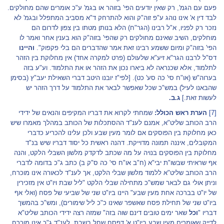
פעם עם הגמ', רק שאין יודעים הפי' בזוהר או בגמ' ע"כ אומרים שהם מחולקים.
לבד דין א' אינו נוהג ע"פ זוה"ק והוא להתרחק ד"א מסביב המתפלל ובגמ' לא
נזכר רק לפניו, א"ל רבינו (הגר"ח) הלא בנותן מטתו בין צפון לדרום הם
מוחלקים, השיב שאינם מחולקים רק שהפי' בזוה"ק הוא בענין אחר ואמר לו
הפי' בזוה"ק ומיום ששמע רבינו זאת אמר שהדברים הם בלי פקפוק".
והיינו
דס"ל לרבנו הגר"א זיע"א שלעולם (פרט למקרה אחד) אין מחלוקת בין הזהר
לתלמוד, אלא שכנראה לא ביארו נכון את הזהר או את התלמוד. וע"ע בזה
בערוה"ש (או"ח סי' כה סע' כט). [לפי"ז יובנו היטב דברי השאילת יעב"ץ (בסימן
שהבאנו לעיל) במש"כ שכל שאפשר לבאר את התלמוד על דרך הזהר יש
לעשות זאת.]
ג.ב.
[7]
הערת ראש הכולל:
שמחתי לקרוא את דבריו המקיפים והנאים של ידידי
הרב הכותב שליט"א, אמנם לענ"ד ההסתכלות של הכותב במהלך מאמרו שיש
כאן מחלוקת בין הפוסקים אם לומר מעין שבע ולכן עלינו להכריע כדברי
המקובלים, איננה תמונה מדוייקת. דהנה ראשית כל יסוד דבריו שיש בנ"ד
מחלוקת בין הפוסקים בנויה על מה שכתב לדקדק מלשון השבלי הלקט, והנה
אף שראיתי שבשו"ת יבי"א (ח"ב או"ח סי' כה ס"ק ב) כתב ג"כ בדומה לדברי
הרב הכותב שליט"א ללמוד מלשון שבלי הלקט, אך לענ"ד לכאורה אינו מוכרח,
וניתן אולי גם לבאר שמש"כ מתחילה שבלי הלקט "ליל שבת ויו"ט אין מזכירין
של יו"ט בברכה אחת מעין שבע" היינו ביו"ט שני של שביעי של פסח (ואלי אף
ביו"ט שני של תחילת פסח שאשפר שאינו כ"כ ליל שימורים), ומש"כ בהמשך
דבריו "
וכל
שאר ימים טובים דינם שוה בזה" שמזה רצה ידידי הכותב שליט"א
לדייק שאומרים מעין שבע ביו"ט א' דפסח שחל בשבת, לענ"ד ג"כ אינו מוכרח