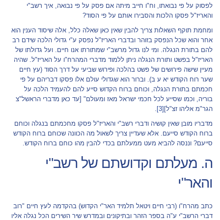
לפסוק על פי נבואתו, וח"ו חייב מיתה אם פסק על פי נבואה, איך רשב"י
והאריז"ל פסקו הלכות והסבירו אותם על פי הסוד?
ומחמת תוקף השאלות צריך להבין שאין כאן שאלה כלל, אלה שיסוד הענין הוא
אחר והוא שכל הנפסק בזוהר ובדברי האריז"ל נפסק ע"י גדולי הלכה שידם רב
להם בתורת הנגלה. ומי לנו גדול מרשב"י שמתורתו אנו חיים. ועל גדולתו של
האריז"ל בפשט ותורת הנגלה ניתן ללמוד מדברי המהרח"ו על האריז"ל. שהיה
מעיין שישה פירושים של פשט בהלכה ופירוש שביעי על דרך הסוד (עץ חיים
שער רוח הקודש יא ע ב). וברור הוא שגדולי עולם אלו פסקו דבריהם על פי
חכמתם בתורת הנגלה, וכוחם ברוח הקדוש סייע להם להעמיד הלכה על
בוריה, וכמו שסייע לכל חכמי ישראל מאז ומעולם" [עד כאן מדברי הראשל"צ
הגר"מ אליהו זצ"ל]
[3]
.
מדבריו מובן שאין קושיה ודברי רשב"י והאריז"ל פסקו מחכמתם בנגלה וכוחם
ברוח הקודש סייעם. אלא שעדיין צריך לשאול מה הכוונה שכוחם ברוח הקודש
סייעם? וננסה להביא מעט ממעלתם בכדי להבין מהו כוחם ברוח הקודש.
ה. מעלתם וקדושתם של רשב"י
והאר"י
כתב מהרח"ו (רבי חיים ויטאל תלמיד האר"י הקדוש) בהקדמה לעץ חיים "רוב
דברי הרשב"י ע"ה בספר הזהר ובתיקונים ובמדרש שיר השירים הכל נגלה אליו