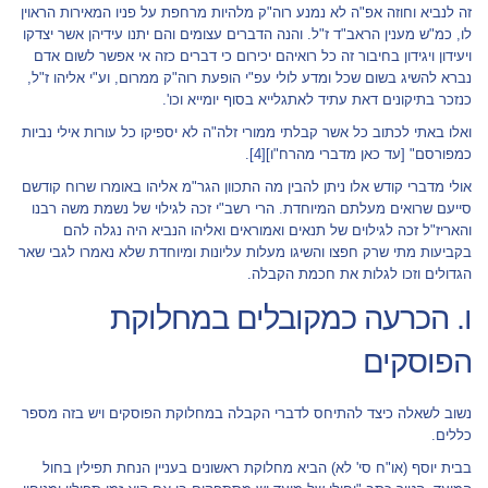
זה לנביא וחוזה אפ"ה לא נמנע רוה"ק מלהיות מרחפת על פניו המאירות הראוין
לו, כמ"ש מענין הראב"ד ז"ל. והנה הדברים עצומים והם יתנו עידיהן אשר יצדקו
ויעידון ויגידון בחיבור זה כל רואיהם יכירום כי דברים כזה אי אפשר לשום אדם
נברא להשיג בשום שכל ומדע לולי עפ"י הופעת רוה"ק ממרום, וע"י אליהו ז"ל,
כנזכר בתיקונים דאת עתיד לאתגלייא בסוף יומייא וכו'.
ואלו באתי לכתוב כל אשר קבלתי ממורי זלה"ה לא יספיקו כל עורות אילי נביות
כמפורסם" [עד כאן מדברי מהרח"ו]
[4]
.
אולי מדברי קודש אלו ניתן להבין מה התכוון הגר"מ אליהו באומרו שרוח קודשם
סייעם שרואים מעלתם המיוחדת. הרי רשב"י זכה לגילוי של נשמת משה רבנו
והאריז"ל זכה לגילוים של תנאים ואמוראים ואליהו הנביא היה נגלה להם
בקביעות מתי שרק חפצו והשיגו מעלות עליונות ומיוחדת שלא נאמרו לגבי שאר
הגדולים וזכו לגלות את חכמת הקבלה.
ו. הכרעה כמקובלים במחלוקת
הפוסקים
נשוב לשאלה כיצד להתיחס לדברי הקבלה במחלוקת הפוסקים ויש בזה מספר
כללים.
בבית יוסף (או"ח סי' לא) הביא מחלוקת ראשונים בעניין הנחת תפילין בחול