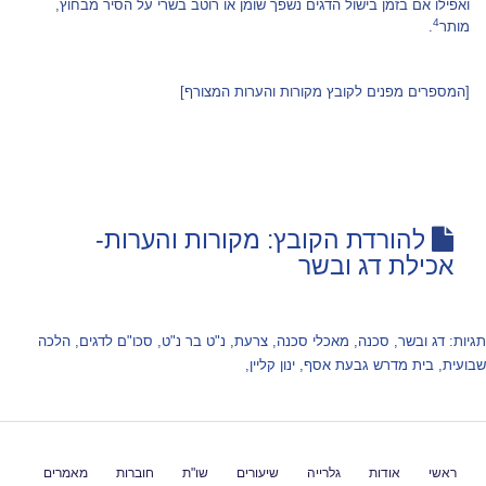
ואפילו אם בזמן בישול הדגים נשפך שומן או רוטב בשרי על הסיר מבחוץ,
4
מותר
.
[המספרים מפנים לקובץ מקורות והערות המצורף]
להורדת הקובץ: מקורות והערות-
אכילת דג ובשר
תגיות:
דג ובשר
,
סכנה
,
מאכלי סכנה
,
צרעת
,
נ"ט בר נ"ט
,
סכו"ם לדגים
,
הלכה
שבועית
,
בית מדרש גבעת אסף
,
ינון קליין
,
ראשי
אודות
גלרייה
שיעורים
שו"ת
חוברות
מאמרים