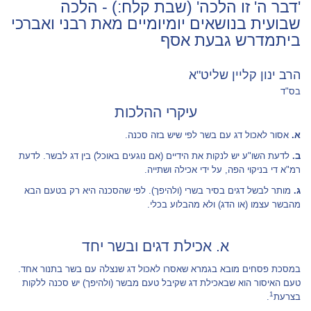
'דבר ה' זו הלכה' (שבת קלח:) - הלכה
שבועית בנושאים יומיומיים מאת רבני ואברכי
ביתמדרש גבעת אסף
הרב ינון קליין שליט"א
בס"ד
עיקרי ההלכות
א.
אסור לאכול דג עם בשר לפי שיש בזה סכנה.
ב.
לדעת השו"ע יש לנקות את הידיים (אם נוגעים באוכל) בין דג לבשר. לדעת
רמ"א די בניקוי הפה, על ידי אכילה ושתייה.
ג.
מותר לבשל דגים בסיר בשרי (ולהיפך). לפי שהסכנה היא רק בטעם הבא
מהבשר עצמו (או הדג) ולא מהבלוע בכלי.
א. אכילת דגים ובשר יחד
במסכת פסחים מובא בגמרא שאסרו לאכול דג שנצלה עם בשר בתנור אחד.
טעם האיסור הוא שבאכילת דג שקיבל טעם מבשר (ולהיפך) יש סכנה ללקות
1
בצרעת
.