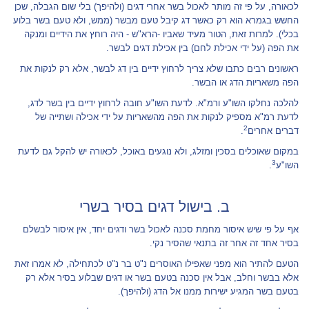
לכאורה, על פי זה מותר לאכול בשר אחרי דגים (ולהיפך) בלי שום הגבלה, שכן
החשש בגמרא הוא רק כאשר דג קיבל טעם מבשר (ממש, ולא טעם בשר בלוע
בכלי). למרות זאת, הטור מעיד שאביו -הרא"ש - היה רוחץ את הידיים ומנקה
את הפה (על ידי אכילת לחם) בין אכילת דגים לבשר.
ראשונים רבים כתבו שלא צריך לרחוץ ידיים בין דג לבשר, אלא רק לנקות את
הפה משאריות הדג או הבשר.
להלכה נחלקו השו"ע ורמ"א. לדעת השו"ע חובה לרחוץ ידיים בין בשר לדג,
לדעת רמ"א מספיק לנקות את הפה מהשאריות על ידי אכילה ושתייה של
2
דברים אחרים
.
במקום שאוכלים בסכין ומזלג, ולא נוגעים באוכל, לכאורה יש להקל גם לדעת
3
השו"ע
.
ב. בישול דגים בסיר בשרי
אף על פי שיש איסור מחמת סכנה לאכול בשר ודגים יחד, אין איסור לבשלם
בסיר אחד זה אחר זה בתנאי שהסיר נקי.
הטעם להתיר הוא מפני שאפילו האוסרים נ"ט בר נ"ט לכתחילה, לא אמרו זאת
אלא בבשר וחלב, אבל אין סכנה בטעם בשר או דגים שבלוע בסיר אלא רק
בטעם בשר המגיע ישירות ממנו אל הדג (ולהיפך).